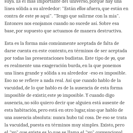
suya. Es el más importante del universo, porque hay una
línea sólida a su alrededor: "Están
ellos
afuera, que están en
contra de este
yo
aquí". "Tengo que salirme con la mía".
Entonces nos enojamos cuando no sucede así. Sobre esa
base, por supuesto que actuamos de manera destructiva.
Esta es la forma más comúnmente aceptada de falta de
darse cuenta en este contexto, en términos de ser aceptada
por todas las presentaciones budistas. Este tipo de
yo,
que
es realmente una exageración burda, en la que ponemos
una línea grande y sólida a su alrededor -eso es imposible.
Eso no se refiere a nada real. Así que cuando hablo de la
vacuidad, de lo que hablo es de la ausencia de esta forma
imposible de existir, este
yo
imposible. Y cuando digo
ausencia, no sólo quiero decir que alguien está ausente de
esta habitación, pero está en otro lugar, sino que hablo de
una ausencia absoluta: nunca hubo tal cosa. De eso se trata
la vacuidad, puesta en términos muy simples. Existo, pero
el "yo" que existe es lo que se llama el "yo" convencional.