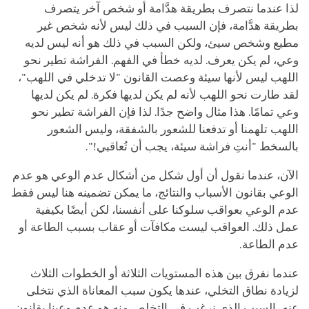
لذا عندما نتصرف بطريقة هدَّامة أو شخص آخر يتصرف
بطريقة هدَّامة، فإن السبب في ذلك ليس لأنه شخص غير
مطيع وشخص سيئ، ولكن السبب في ذلك هو أنه ليس لديه
وعي، لم يكن يعرف. لديه خطأ في الفهم. الفراشة تطير نحو
اللهب ليس لأنها سيئة وعصت القانون "لا تدخلي في اللهب"،
لقد طارت نحو اللهب لأنه لم يكن لديها فكرة. لم يكن لديها
وعي تمامًا. هذا مثال واضح جدًا. لذا فإن الفراشة تطير نحو
اللهب تلهمنا أو تدفعنا للشعور بالشفقة، وليس الشعور
بالسخط "أنتِ فراشة سيئة، يجب أن تُعاقبي!".
الآن، عندما نقول أن أول شكل من أشكال عدم الوعي هو عدم
الوعي بقانون الأسباب والنتائج، ما يمكن تضمينه هنا ليس فقط
عدم الوعي بعواقب سلوكنا على أنفسنا، لكن أيضًا بكيفية
عمل ذلك. العواقب ليست مكافآت أو عقاب بسبب الطاعة أو
عدم الطاعة.
عندما نفرق بين هذه المستويات الثلاثة أو الخطوات الثلاث
لزيادة نطاق التخلي، عندها يكون سبب المعاناة الذي نتخلى
عنه، السبب الذي نرغب في التخلص منه هو عدم وعينا بقانون