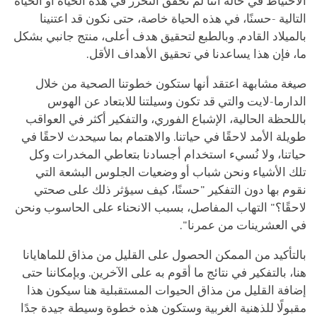
الاحتياط في حالة أننا لم نحقق التحرر في هذه الحياة أو الحياة
التالية -حسنًا، في هذه الحياة خاصة، حتى نكون قد اعتنينا
بالميلاد القادم. وبالطبع لتحقيق هدف أعلى، منتج جانبي بشكل
ما، فإن هذا يساعدنا في تحقيق الأهداف الأقل.
صيغة مشابهة اعتقد أنها ستكون خطوتنا الصحية من خلال
الدارما-لايت والتي قد تكون وسيلتنا للابتعاد عن الهوس
باللحظة الحالية، الإشباع الفوري، والتفكير أكثر في العواقب
طويلة الأمد لاحقًا في حياتنا. والاهتمام بما سيحدث لاحقًا في
حياتنا، ولا نُسيء استخدام أجسادنا بتعاطي المخدرات وكل
تلك الأشياء ونحن شباب أو وضعيات الجلوس البشعة التي
نقوم بها دون التفكير "حسنًا، كيف سيؤثر ذلك على صحتي
لاحقًا؟" التهاب المفاصل، بسبب الانحناء على الحاسوب ونحن
في العشرينات من عمرنا".
بالتأكيد من الممكن الحصول على القليل من مذاق للماهايانا
هنا، بالتفكير في نتائج ما أقوم به على الآخرين. وبإمكاننا حتى
إضافة القليل من مذاق الحيوات المستقبلية هنا سيكون هذا
مقبولًا للذهنية الغربية وستكون هذه خطوة وسيطة جيدة جدًا