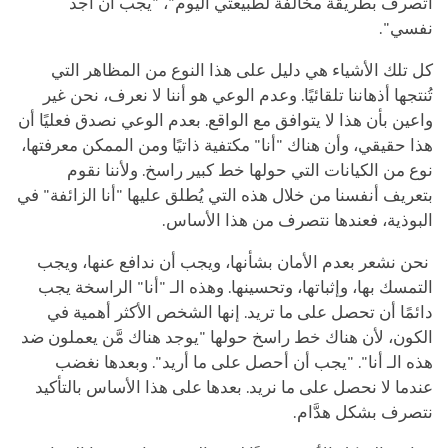
أتصرف بطريقة مخالفة لطبيعتي اليوم"، "يجب أن أجد
نفسي".
كل تلك الأشياء هي دليل على هذا النوع من المظاهر التي
تُنتجها أذهاننا تلقائيًا. وعدم الوعي هو أننا لا نعرف، نحن غير
واعين بأن هذا لا يتوافق مع الواقع. بعدم الوعي نصدق فعليًا أن
هذا حقيقي، وأن هناك "أنا" مكتفية ذاتيًا ومن الممكن معرفتها،
نوع من الكيانات التي حولها خط كبير راسخ. ولأننا نقوم
بتعريف أنفسنا من خلال هذه التي يُطلق عليها "أنا الزائفة" في
البوذية، فعندها نتصرف من هذا الأساس.
نحن نشعر بعدم الأمان بشأنها، ويجب أن ندافع عنها، ويجب
التمسك بها، وإثباتها، وتحسينها. وهذه الـ "أنا" الراسخة يجب
دائمًا أن تحصل على ما تريد. إنها الشخص الأكثر أهمية في
الكون، لأن هناك خط راسخ حولها "يوجد هناك مَّن يعملون ضد
هذه الـ أنا". "يجب أن أحصل على ما أريد". وبعدها نغضب
عندما لا نحصل على ما نريد. بعدها على هذا الأساس بالتأكيد
نتصرف بشكل هدَّام.