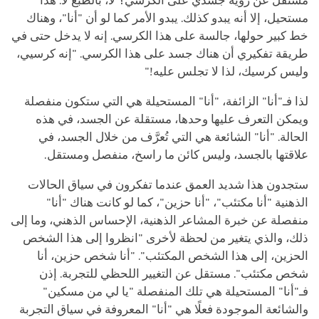
مستقل عن رؤية جسدي على الكرسي؟ لا، بالطبع لا. هذا
مستحيل، إلا أنه يبدو كذلك. يبدو الأمر كما لو أن "أنا"، وهناك
خط كبير حولها، جالسة على هذا الكرسي. إنه لا يدخل حتى في
طريقة تفكيري أن هناك جسد على هذا الكرسي. "إنه كرسيي،
وليس كرسيك، لذا لا تجلس عليه!"
لذا فـ"أنا" الزائفة، "أنا" المستحيلة هي التي ستكون منفصلة
ويمكن التعرف عليها وحدها، مستقلة عن الجسد، في هذه
الحالة. "أنا" الشائعة هي التي تُعرَّف من خلال الجسد، في
علاقتها بالجسد، وليس كائن ما راسخ، منفصل ومستقل.
ستجدون هذا شديد العمق عندما تفكرون في سياق الحالات
الذهنية "أنا مكتئب"، "أنا حزين"، كما لو كانت هناك "أنا"
منفصلة عن خبرة المشاعر الذهنية، الإحساس الذهني، وما إلى
ذلك، والذي يتغير من لحظة لأخرى "انظروا إلى هذا الشخص
الحزين، إلى هذا الشخص المكتئب". "أنا شخص حزين، أنا
شخص مكتئب". مستقل عن التغيير اللحظي للتجربة. إذن
فـ"أنا" المستحيلة هي تلك المنفصلة "يا لي من مسكين"
والشائعة الموجودة فعلًا هي "أنا" المعروفة في سياق التجربة