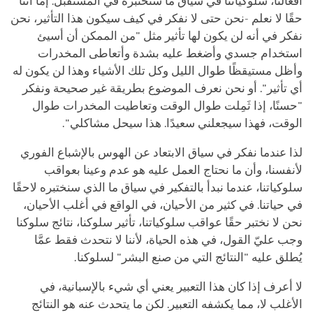
أفعالنا، سلوكياتنا في سياق ما سنختبره في المستقبل. إما أننا
حقًا لا نعلم -نحن حتى لا نفكر في كيف سيكون هذا التأثير، نحن
نفكر في أنه لن يكون لها تأثير مثل "من الممكن أن أسيئ
استخدام جسدي وأضغط عليه بشدة وأتعاطى المخدرات
وأظل مستيقظًا طوال الليل وكل تلك الأشياء وهذا لن يكون له
أي تأثير". أو نحن نعرف الموضوع بطريقة غير صحيحة ونفكر
"حسنًا، إذا ثَمِلت طوال الوقت وتعاطيت المخدرات طوال
الوقت، فهذا سيجعلني سعيدًا. هذا سيحل مشاكلي".
لذا عندما نفكر في سياق الابتعاد عن الهوس بالإشباع الفوري
لأنفسنا، وأن ما نحتاج العمل عليه هو عدم وعينا بعواقب
سلوكياتنا، عندما نبدأ بالتفكير في سياق ما الذي سنختبره لاحقًا
في حياتنا. في كثير من الأحيان، في الواقع في أغلب الأحيان،
نحن لا نختبر حقًا عواقب سلوكياتنا، تأثير سلوكنا، نتائج سلوكنا
وجب عليّ القول، في هذه الحياة، لأننا لا نتحدث فقط عمَّا
يُطلق عليه "النتائج التي من صنع البشر" لسلوكنا.
لا أعرف إذا كان هذا التعبير يعني أي شيء بالإسبانية، في
الأغلب لا، مما يكشفه التعبير. لكن ما يتحدث عنه هو النتائج