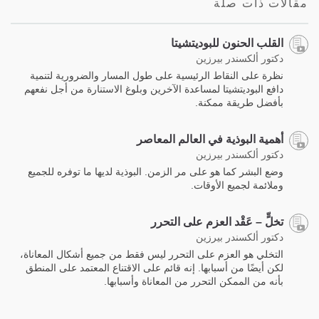
مقالات ذات صلة
القلب الحنون للبوديتشيتا
دكتور ألكسندر بيرزين
نظرة على النقاط الرئيسية على طول المسار والضرورية لتنمية
دافع البوديتشيتا لمساعدة الآخرين وبلوغ الاستنارة من أجل نفعهم
بأفضل طريقة ممكنة.
أهمية البوذية في العالم المعاصر
دكتور ألكسندر بيرزين
وضع البشر كما هو على مر الزمن. البوذية لديها ما توفره للجميع
وملائمة لجميع الأوقات.
تخلٍّ – عَقْد العزم على التحرر
دكتور ألكسندر بيرزين
التخلي هو العزم على التحرر ليس فقط من جميع أشكال المعاناة،
لكن أيضًا من أسبابها. إنه قائم على الاقتناع المعتمد على المنطق
بأنه من الممكن التحرر من المعاناة وأسبابها.