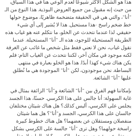
هذا هو الشكل الأكثر شيوعًا لعدم الوعي هنا في هذا السياق،
من حيث إنه مقبول من جميع العروض البوذية. هذا النوع من الـ
"أنا"، والتي هي في الحقيقة متضخمة ظاهريًا، موضوع حولها
خط ضخم راسخ -هذا مستحيل. هذا لا يُشير إلى أي شيء
حقيقي. لذا عندما نتحدث عن الخلو، ما نتكلم عنه هو غياب هذه
الطريقة المستحيلة للوجود، هذه الـ "أنا" المستحيلة. عندما
نقول غياب، نحن لا نعني فقط مثل شخص ما غائب عن الغرفة
لكنه موجود في مكان آخر، لكننا نتحدث عن الغياب التام: فلم
يكن هناك شيء كهذا أبدًا. هذا هو الخلو بعبارة في منتهى
البساطة. نحن موجودون، لكن "أنا" الموجودة هي ما نُطلق
عليها "أنا" الشائعة.
بإمكاننا فهم الفرق بين "أنا" الشائعة و"أنا" الزائفة بمثال في
غاية السهولة: أنا جالس على هذا الكرسي. حسنًا، هذا الجسد
يجلس على الكرسي، أليس كذلك؟ هل هناك شيئان مختلفان
جالسان على هذا الكرسي، الجسد و"أنا"؟ هل هما شيئان
منفصلان ومستقلان عن بعضهما؟ هل هناك خطوط كبيرة
راسخة حولهما؟ وهل ترى "أنا" جالسة على الكرسي بشكل