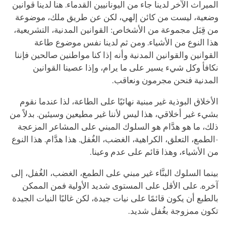
الميراث الآخر لدينا جاء من اليونانيين القدماء. هنا لدينا قوانين
وضعية، ليست من كائن إلهي، لكن عن طريق ملك، موضوعة
من قِبَل مجموعة من الأشخاص: القوانين المدنية، التشريعية،
هذا النوع من الأشياء. ومن ثم لدينا نفس موضوع طاعة
القوانين والقوانين المدنية وأنه إذا كنا مواطنين صالحين فإننا
نكافأ وكل شيء يسير على ما يرام، وإذا عصينا القوانين
المدنية فنحن مجرمون ونعاقب.
الأخلاق البوذية غير مبنية نهائيًا على الطاعة، لذا عندما نقوم
بشيء غير أخلاقي، هذا ليس لأننا غير مطيعين وسيئين. بدلاً من
ذلك، ما هو هدَّام هو السلوك المبني على المشاعر المزعجة
-الطمع، التعلق، الكراهية، الغضب، الغُفل. هذا هدَّام. هذا النوع
من الأشياء، وهذا قائم على عدم وعينا.
بينما السلوك البنَّاء غير مبني على الطمع، الغضب، الغُفل، إلى
آخره. على الأقل على المستوى شديد الأولية فمن الممكن
بالطبع أن يكون قائمًا على نيات جيدة، لكن غالبًا النيات الجيدة
تكون ممزوجة بغُفل شديد.