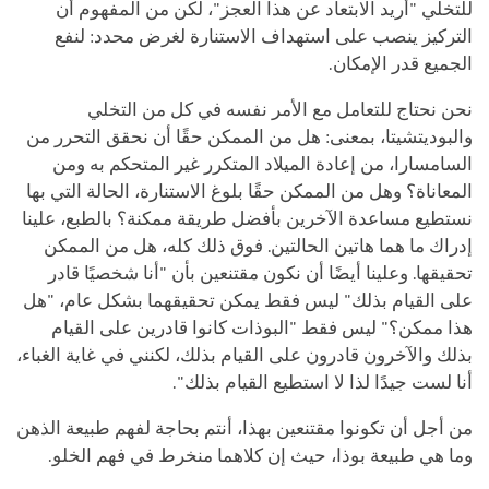
للتخلي "أريد الابتعاد عن هذا العجز"، لكن من المفهوم أن
التركيز ينصب على استهداف الاستنارة لغرض محدد: لنفع
الجميع قدر الإمكان.
نحن نحتاج للتعامل مع الأمر نفسه في كل من التخلي
والبوديتشيتا، بمعنى: هل من الممكن حقًا أن نحقق التحرر من
السامسارا، من إعادة الميلاد المتكرر غير المتحكم به ومن
المعاناة؟ وهل من الممكن حقًا بلوغ الاستنارة، الحالة التي بها
نستطيع مساعدة الآخرين بأفضل طريقة ممكنة؟ بالطبع، علينا
إدراك ما هما هاتين الحالتين. فوق ذلك كله، هل من الممكن
تحقيقها. وعلينا أيضًا أن نكون مقتنعين بأن "أنا شخصيًا قادر
على القيام بذلك" ليس فقط يمكن تحقيقهما بشكل عام، "هل
هذا ممكن؟" ليس فقط "البوذات كانوا قادرين على القيام
بذلك والآخرون قادرون على القيام بذلك، لكنني في غاية الغباء،
أنا لست جيدًا لذا لا استطيع القيام بذلك".
من أجل أن تكونوا مقتنعين بهذا، أنتم بحاجة لفهم طبيعة الذهن
وما هي طبيعة بوذا، حيث إن كلاهما منخرط في فهم الخلو.