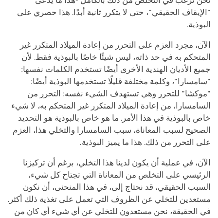
نحن نرغب في التخلص من ذلك بالكامل -هذا ما يُدعى
"الإيقاف الحقيقي"، حتى لا يتكرر ثانية أبدًا. هذا حصري على
البوذية.
الآن، مجرد العزم على التحرر من إعادة الميلاد المتكرر غير
المتحكم به في حد ذاته، ليس شيئًا خاصًا بالبوذية فقط. لأن
جميع الأديان الهندية الأخرى أيضًا تستخدم الكلمات نفسها:
"سامسارا"، وكلمة مختلفة قليلًا تستخدمها البوذية أيضًا:
"موكشا" للتحرر وهي تستهدف الشيء نفسه: التحرر من
السامسارا، من إعادة الميلاد المتكرر غير المتحكم به، لا شيء
خاص بالبوذية في هذا الأمر. ما هو خاص بالبوذية هو التحديد
الصحيح لسبب المعاناة، سبب السامسارا والتخلي هذا، العزم
على التحرر من ذلك. هذا ما يميز البوذية.
الآن، في عملية أن يكون لدينا هذا التخلي، برغم أن تركيزنا
الرئيسي على التخلص من المعاناة التي تجتاح كل شيء،
السبب الحقيقي، قد نحتاج إلى، في هذا المنحنى، أن نكون
مستعدين للتخلي عن الظروف التي تعمل على تغذية ذلك أكثر.
في الحقيقة، نحن مستعدون للتخلي عن أي شيء أي كان من