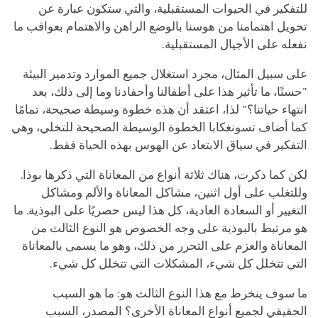
للتفكير في الحيوات المستقبلية، والتي ستكون عبارة عن
تحويل اهتمامنا من هوسنا بالوضع الراهن والاهتمام بعواقب ما
نفعله على الأجيال المستقبلية.
على سبيل المثال، مجرد استغلال جميع الموارد وتدمير البيئة
"حسنًا، ما تأثير هذا على أطفالنا وأحفادنا وما إلى ذلك، بعد
انتهاء حياتنا؟" لذا، اعتقد أن هذه خطوة وسيطة صحيحة، تمامًا
كما أضاف تسونغكابا الخطوة الوسيطة الصحيحة للتخلي، وهي
التفكير في سياق الابتعاد عن الهوس بهذه الحياة فقط.
لكن كما ذكرت، هناك ثلاثة أنواع من المعاناة التي ذكرها بوذا.
وللتغلب على أول اثنين، مشاكل المعاناة والألم ومشاكل
التغيير أو السعادة العادية، كل هذا ليس حصريًا على البوذية. ما
هو مرتبط بالبوذية على وجه الخصوص هو النوع الثالث من
المعاناة والعزم على التحرر من ذلك، وهو ما يسمى بالمعاناة
التي تتخلل كل شيء، المشكلات التي تتخلل كل شيء.
ما سوف ينخرط مع هذا النوع الثالث هو: ما هو السبب
الحقيقي لجميع أنواع المعاناة الأخرى؟ المصدر، السبب