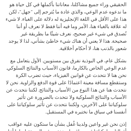
الحقيقي وراء جميع مشاكلنا، معاناتنا بأكملها في كل حياة هو
ما ندعوه عدم الوعي، والذي عادة ما يُترجم إلى "جهل"، لكن
هذا على الأقل في اللغة الإنجليزية له دلالة على الغباء. لا شيء
له علاقة بالغباء هنا، الأمر وما فيه أننا فقط لا نعرف أو أننا
نُصدق في شيء غير صحيح، نعرف شيئًا ما بطريقة غير
صحيحة. هذا لا يعني أن هناك شيء خاطئ بشأني، لذا لا يوجد
شعور بالذنب هنا، لا أحكام أخلاقية.
بشكل عام، في البوذية نفرق بين مستويين. الأول يتعامل مع
عدم الوعي الخاص بالكارما، قانون الأسباب والنتائج السلوكي.
نحن هنا لا نتحدث عن قوانين الفيزياء، حيث تضرب الكرة
وستقطع مسافة معينة اعتمادًا على قوة الدفع والزاوية. نحن لا
نتحدث هنا عن هذا النوع من الأسباب والنتائج. لكننا نتحدث عن
الأسباب والنتائج السلوكية ولا نتحدث بالضرورة عن تأثير
سلوكياتنا على الآخرين، ولكننا نتحدث عن تأثير سلوكياتنا على
أنفسنا في سياق ما نختبره في المستقبل.
إذن نحن غير واعين ولدينا غُفل بشأن ما ستكون عليه عواقب