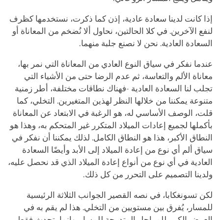
إذا كانت لدينا سعادة عادية، إذن كما ذكرت، نستخدمها كظرف
لنفع الآخرين. في كلا الحالتين، نحاول ألا نُضخم من المعاناة أو
السعادة العادية. نحن لا نصنع جلبة منهما.
عندما نفكر في سياق النوع العادي من المعاناة التي نمر بها،
معاناة الألم والتعاسة، ثم عدم الرضا حتى من الأشياء التي
تجلب لنا السعادة العادية -فهناك نطاقات مختلفة، أطر زمنية
متنوعة يمكننا من خلالها النظر لهذين المتغيرين. التخلي، كما
قلت، الوصف الأساسي له، هو الرغبة في الابتعاد عن المعاناة
بأكملها لجميع إعادات الميلاد المتكرر غير المتحكم به، وهذا هو
النطاق الأكبر، هذا هو النطاق الكامل. لذلك يمكننا أن نفكر في
سياق ألم أي نوع من إعادة الميلاد إلى الأبد وأيضًا السعادة
العادية في أي نوع من أنواع إعادة الميلاد الذي قد نحصل عليه،
ولدينا التصميم على التحرر من كل ذلك.
لكن تسونغكابا، في نصه القصير الجوانب الثلاثة الرئيسية
للمسار، يُفرق بين مستويين من التخلي. هذا لم يقم به في
العرض الكبير للمراحل المتدرجة للمسار. وإنما يتحدث فقط