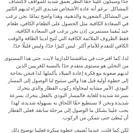
جدًا وسيكون علينا حقًا النظر بعمق شديد للمواقف لاكتشاف
المشاكل -برغم أنه عادة الأشخاص شديدي الثراء لديهم الكثير
من المشاكل الشعورية والذهنية، وهذا واضح تمامًا. نحن نرغب
في السعادة الكافية. مثل الحصول على الطعام الكافي، طعام
جيد يُبقينا مستمرين. إذن نحن نرغب في السعادة الكافية،
فقط الظروف الملائمة الكافية التي تُتيح لدينا الطاقة والوقت
الكافي للتقدم للأمام أكثر -ليس كثيرًا جدًا، وليس قليلًا جدًا.
لذا، كما اقترحت في مناقشتنا للدارما-لايت، حتى هذا المستوى
من التخلي هو مستوى متقدم جدًا بالنسبة للغربيين الذين
لديهم صعوبة مع فكرة إعادة الميلاد بأكملها. لذا فنحن بحاجة
إلى خطوة أولية قبل هذا والتي ستتيح لنا الوصول إلى المسار
البوذي. الأمر مشابه لمحاولة ركوب القطار والذي يتحرك
بسرعة شديدة للغاية. فالمسار البوذي بالفعل يتحرك بسرعة
شديدة ونحن لا نستطيع حقًا اللحاق به بسهولة شديدة، لهذا
يجب علينا بشكل ما الوصول إلى مرحلة سابقة. فعلى القطار
أن يُبطئ حتى نتمكن من الركوب.
لكن كما قلت، عندما نُضيف خطوة مبكرة فعلينا توضيح ذلك