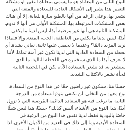
النوع الثاني من المعاناة هو ما يسمى بمعاناة التغيير أو مشكلة
التغيير. هذا يشير إلى الأشكال العادية للسعادة والمتعة التي
نشعر بها، وعلى الرغم من أنها بالطبع سارة للغاية، إلا أن هناك
بعض المشكلات المرتبطة بها. المشكلة الأولى هي أنها لا تدوم.
المشكلة الثانية هي أنها غير مرضية أبدًا، ليس لدينا ما يكفي
أبدًا، ليس لدينا ما يكفي من العاطفة، الحب، المتعة. وإلا فلماذا
نريد المزيد دائمًا؟ وعندما لا نحصل عليها ثانية، نعاني بشدة. أي
لحظة من السعادة العادية التي لدينا تكون غير آمنة تمامًا، لأننا
لا نعرف أبدًا ما الذي سنختبره في اللحظة التالية، ما الذي
سنشعر به. قد نشعر بالسعادة الآن، لكن في اللحظة التالية
فجأة نشعر بالاكتئاب الشديد.
حسنًا هنا، سنكون غير راضين حقًا عن هذا النوع من السعادة،
نوع معين من التخلي. لن نكتفي بنوع السعادة من الدرجة
الثانية. ما نرغب فيه هو السعادة الدائمة المُرضية التي لا تزول
أبدًا، هذا النوع من الأشياء، أليس كذلك؟ حسنًا، هذا ليس شيئًا
خاصًا بالبوذية فقط. لدينا نفس هذا النوع من الرغبة في
السعادة الأبدية وما إلى ذلك في العديد من الأديان الأخرى. لذا
فيما يتعلق بهذين الجانبين من المعاناة، علينا أيضًا أن نتعامل