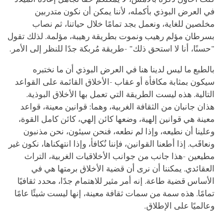
في العرض البوذي بأكمله، لأننا يمكن أن نكون متدربين
مخلصين للغاية، ونعمل بجد تمامًا خلال حياتنا، ثم نصاب
بسرطان مؤلم رهيب ونموت بطريقة رهيبة، مؤلمة. لذلك تقول
"حسنًا، أنا لا استحق ذلك" -طريقة مُربكة جدًا للنظر إلى الأمر.
بالطبع ما ليس لدينا هنا في العرض البوذي أن ما نختبره
سيكون بمثابة مكافأة أو عقاب -الأخلاق القائمة على القواعد
التالية. هذه ليست الطريقة التي تعمل بها الأخلاق البوذية.
هذان جانبان من الثقافة الغربية، وهما: قوانين معينة، قواعد
معينة هي قوانين إلهية، وضعها كائن إلهي، كائن كامل القوة،
وعلينا أن نطيعه، وإذا لم نطعه، فنحن سيئون، نحن مذنبون
ونعاقَب. إذا أطعنا القوانين، فإننا نُكافأ، وإذا انتهكناها، نكون غير
مطيعين -هذا جانب من جوانب الأخلاقيات الغربية، التراث
العقائدي. يمكننا أن نرى أن قضية الأخلاق برمتها هي في
الأساس قضية طاعة. إنه أمر مثير للاهتمام جدًا، محدد ثقافيًا
تمامًا. هذه سمة من سمات ثقافة معينة، إنها ليست شيئًا عامًا
وعالميًا على الإطلاق.