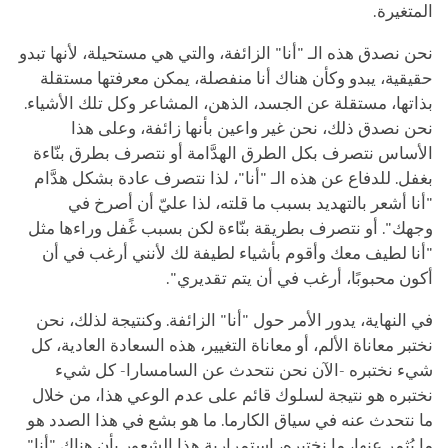
المتغيرة.
نحن نصدق هذه الـ "أنا" الزائفة، والتي هي مستحيلة، لأنها تبدو
حقيقية، يبدو وكأن هناك أنا منفصلة، يمكن معرفتها مستقلة
بذاتها، مستقلة عن الجسد، الذهن، المشاعر وكل تلك الأشياء.
نحن نصدق ذلك، نحن غير واعين بأنها زائفة، وعلى هذا
الأساس نتصرف بكل الطرق الهدَّامة أو نتصرف بطرق بنّاءة
بغفل. للدفاع عن هذه الـ "أنا"، لذا نتصرف عادة بشكل هدَّام
"أنا أشعر بالتهديد بسبب ما قلته، لذا عليّ أن أصرخ في
وجهك". أو نتصرف بطريقة بنّاءة لكن بسبب غًفل وراءها مثل
"أنا لطيف معك وأقوم بأشياء لطيفة لك لأنني أرغب في أن
أكون محبوبًا، أرغب في أن يتم تقديري".
في النهاية، يدور الأمر حول "أنا" الزائفة. وكنتيجة لذلك، نحن
نختبر معاناة الألم، أو معاناة التغيير، هذه السعادة العادية، كل
شيء نختبره -الآن نحن نتحدث عن السامسارا- كل شيء
نختبره هو نتيجة لسلوك قائم على عدم الوعي هذا، من خلال
ما نتحدث عنه في سياق الكارما. ما هو بشع في هذا الصدد هو
ما يُثمر عنها، ما نختبره، استمرارية هذا الشعور بأن هناك "أنا"