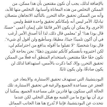
بالإضافة لذلك، يجب أن نكون مقتنعين بأن هذا ممكن، من
الممكن التخلص من هذه المعاناة وأسبابها، التخلص منها للأبد،
وأنه من الممكن تحقيق حالة التحرر. بالتأكيد الاتجاهان متصلان
تبادليًا، الأمر ليس أنه بإمكانكم تحقيق واحدة فقط وليس
الأخرى. ولا يمكن أن يكون الأمر قائمًا على إيمان أعمى "حسنًا،
قال بوذا هذا" أو "معلمي قال ذلك، لذا أنا أصدق الأمر. أرغب
في أن أكون تلميذًا جيدًا، مطيعًا، وسأطيع ولن أقول أي شيء".
قال بوذا شخصيًا: "لا تقبلوا ما أقوله بدافع من احترامكم لي،
لكن اختبروه بأنفسكم كأنكم تشترون ذهبًا". نحن بحاجة لأن
نكون حقًا حقًا مقتنعين باستخدام المنطق أنه فعلًا من الممكن
تحقيق التحرر، وإلا، كما ذكرت بالأمس، استهدافنا لذلك لن
يكون صادقًا، ولن يكون ثابتًا.
البوديتشيتا، التي تستهدف تحقيق الاستنارة، والابتعاد عن
العجز عن مساعدة الجميع والرغبة في تحقيق الاستنارة، تلك
الحالة التي سنكون بها قادرين على مساعدة الجميع، يمكننا أن
نرى أن بها نوع ما من الشبه مع هيكل التخلي. لكن عندما
نتحدث عن البوديتشيتا، فإننا لا نُدرج هنا هذا الجانب المماثل