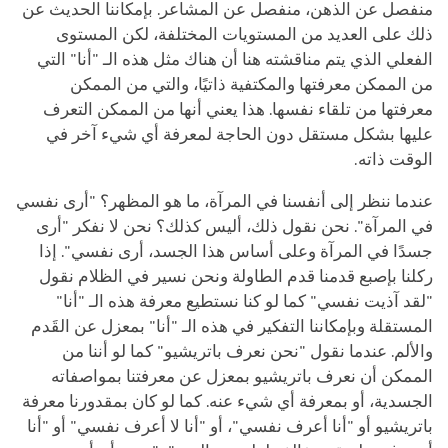
منفصل عن الذهن، منفصل عن المشاعر. بإمكاننا الحديث عن
ذلك على العديد من المستويات المختلفة، لكن المستوى
الفعلي الذي يتم مناقشته هنا أن هناك مثل هذه الـ "أنا" التي
من الممكن معرفتها والمكتفية ذاتيًا، والتي من الممكن
معرفتها من تلقاء نفسها. هذا يعني أنها من الممكن التعرف
عليها بشكل مستقل دون الحاجة لمعرفة أي شيء آخر في
الوقت ذاته.
عندما ننظر إلى أنفسنا في المرآة، ما هو المظهر؟ "أرى نفسي
في المرآة". نحن نقول ذلك، أليس كذلك؟ نحن لا نفكر "أرى
جسدًا في المرآة وعلى أساس هذا الجسد، أرى نفسي". إذا
ركلنا بإصبع قدمنا قدم الطاولة ونحن نسير في الظلام نقول
"لقد آذيت نفسي" كما لو كنا نستطيع معرفة هذه الـ "أنا"
المستقلة وبإمكاننا التفكير في هذه الـ "أنا" بمعزل عن القَدم
والألم. عندما نقول "نحن نعرف باتريشيو" كما لو أننا من
الممكن أن نعرف باتريشيو بمعزل عن معرفتنا بمواصفاته
الجسدية، أو بمعرفة أي شيء عنه. كما لو كان بمقدورنا معرفة
باتريشيو أو "أنا أعرف نفسي"، أو "أنا لا أعرف نفسي" أو "أنا