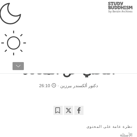
Study
Clos
Buddhism
Home
›
دراسات متقدمة
›
اللام-ريم
›
النطاقات الثلاثة
دراسة اللام-ريم المسار المتدرج
الجزء رقم ٢ / ٣
التخلي عن المعاناة
دكتور ألكسندر بيرزين
26:10
Bookmark
Share
on
نظرة عامة على المحتوى
facebook
الأسئلة