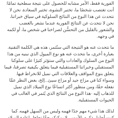
الفورية فقط، الأمر مشابه للحصول على نتيجة سطحية تمامًا:
أنت تغتصب شخصًا ما، تختبر النشوة، تختبر السعادة. نحن لا
نتحدث عن هذا النوع من النتائج السلوكية في سياق خبراتنا،
نحن لا نتحدث عن النتائج الفورية عندما نشعر بالغضب
والشعور بالقليل من التحسُّن لصراخنا في شخص ما، أو لكمه
في وجهه.
ما نتحدث عنه هو النتيجة التي ستُثمر، هذه هي الكلمة التقنية.
بعبارة أخرى، ما نتحدث عنه هو نوع الميول الذي نبنيه من هذا
النوع من السلوك والعادات والتي ستؤثر كثيرًا على سلوكنا
المستقبلي وخبراتنا المستقبلية فيما يتعلق بكيفية تصرفنا، فيما
يتعلق بنوع المواقف والعلاقات التي نميل للانخراط فيها.
وسواء كنا في مزاج جيد أو مزاج سيئ...إلخ، بغض النظر عمَّا
نفعله حقًا، ومن منظور أكثر اتساعًا نوع الميلاد الذي نميل
للذهاب إليه -هذا النوع من النتائج الذي يُثمر في الغالب في
الحيوات المستقبلية.
لذلك هذا شيء مهم جدًا فهمه وليس من السهل فهمه. كما
كنت أحاول ذكره بالأمس، لا يمكنكم حقًا تجاهل إعادة الميلاد