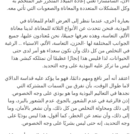
الآن، السامسارا تعني إعادة الميلاد المتكرر غير المتحكم به
وكل المشكلات المتعددة والمعاناة والصعوبات التي تأتي معه.
بعبارة أخرى، عندما ننظر إلى العرض العام للمعاناة في
البوذية، فنحن نتحدث عن الأنواع الثلاثة للمعاناة. لدينا معاناة
الألم، التعاسة، وهذه نعرفها جميعًا، نحن مُعتادون عليها، جميع
الجوانب المختلفة لها -الحزن، التعاسة، الألم، الاستياء ... الرغبة
في التخلص من كل ذلك وأن نكون سعداء هو أمر لدى حتى
الحيوانات. لذا فليس هذا إنجازًا عظيمًا أن نمتلكه كبشر. هذا
ليس ما تركز عليه البوذية على وجه التحديد.
اعتقد أنه أمر نافع ومهم دائمًا، فهو ما يؤكد عليه قداسة الدالاي
لاما طوال الوقت، بأن نفرق بين السمات المشتركة التي
نجدها في التعاليم البوذية وما هو بوذي على وجه الخصوص.
إذن فالرغبة في عدم الشعور بالجوع، عدم الشعور بالبرد، وما
إلى ذلك ومحاولة التخلص من كل ذلك، وأن نشعر بالأمان، وما
إلى ذلك، وأن نبتعد عن الخطر، كما أقول، هذا ليس بوذيًا على
وجه التحديد، إنه حتى ليس بشريًا على وجه الخصوص.