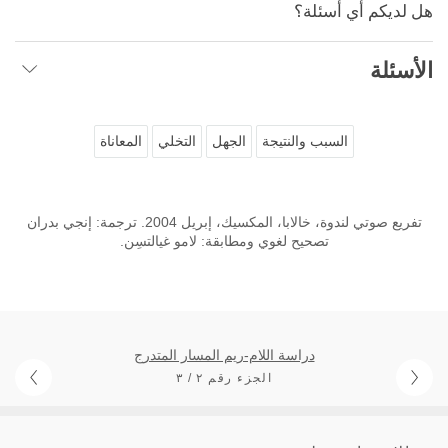
هل لديكم أي أسئلة؟
الأسئلة
السبب والنتيجة
الجهل
التخلي
المعاناة
تفريع صوتي لندوة، خالابا، المكسيك، إبريل 2004. ترجمة: إنجي بدران
تصحيح لغوي ومطابقة: لامو غيالتسِن.
دراسة اللام-ريم المسار المتدرج
الجزء رقم ٢ / ٣