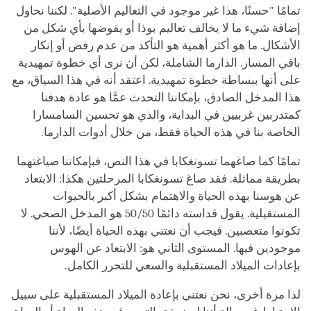
تمامًا "حسنًا، هذا غير موجود في التعاليم الأصلية". لكننا نحاول
إضافة شيء ما لا يخالف تعاليم بوذا أو يقوضها بأي شكل من
الأشكال. ما هو أكثر أهمية هو التأكد من عدم رفض أو إنكار
باقي المسار. الدارما الشاملة، لكن أن نرى أي خطوة تمهيدية
على أنها ببساطة خطوة تمهيدية. اعتقد أنه في هذا السياق، مع
هذا المدخل الصادق، بإمكاننا التحدث عمَّا هو عادة هدفنا
كمتدربين غربيين في البداية، والذي هو تحسين السامسارا
الخاصة بنا في هذه الحياة فقط، من خلال أدوات الدارما.
تمامًا كما صاغهما تسونغكابا في هذا النص، فبإمكاننا صياغتهما
بطريقة مماثلة. فقد صاغ تسونغكابا المرحلتين هكذا: الابتعاد
عن هوسنا بهذه الحياة والاهتمام بشكل أكبر بالحيوات
المستقبلية. يقول قداسته دائمًا 50/50 هو المدخل الصحي. لا
تكونوا متعصبين. فيجب أن نعتني بهذه الحياة أيضًا، لأننا
موجودين فيها. المستوى الثاني هو: الابتعاد عن الهوس
بإعادات الميلاد المستقبلية والسعي للتحرر الكامل.
لذا مرة أخرى، نحن نعتني بإعادة الميلاد المستقبلية على سبيل