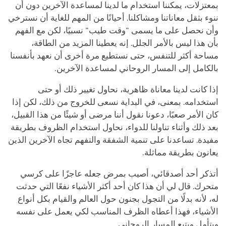
بمعتزلات، يمكننا استخدام ما لدينا لمساعدة الآخرين دون أن
ننوء بثقل معاناتنا ومشاكلنا. أحيانًا من المهم للغاية أن نسترخي
وأن نحصل على ما يسمى "وقت طيب" نسبيًا، لكن مع الفهم
بأن هذا ليس بالأمر الجلل. إنه يعطينا المزيد من الطاقة،
مساحة أكثر للتنفس، حتى نستطيع مرة أخرى أن نعهد بأنفسنا
بالكامل إلى المسار الروحاني لمساعدة الآخرين.
إذا كانت لدينا معاناة ظاهرية، نحاول تغيير ذلك أو حتى
استخدامه. بمعنى، في البداية نسعى للخروج من ذلك، لكن إذا
كان الأمر صعبًا، دعونا نقول أننا مرضى أو شيئًا من هذا القبيل،
بعد ذلك وأثناء تناولنا للدواء، نحاول استخدام الظروف بطريقة
مفيدة. تساعدنا على تنمية الشفقة والتفهم تجاه الآخرين الذين
يعانون بطريقة مماثلة.
أتذكر أحد أصدقائي، أصيب بمرض جعله عاجزًا على كرسي
متحرك. قال لي أن هذا كان أحد أكثر الأشياء نفعًا التي حدثت
له، لأنه بدلًا من التجول بجنون حول العالم والقيام بكل أنواع
الأشياء، فهذا أعطاه الظرف المناسب لكي يعمل على نفسه
ويتأمل ويتبع المسار الروحاني.