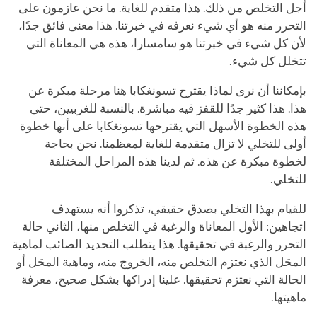
أجل التخلص من ذلك. هذا متقدم للغاية. ما نحن عازمون على
التحرر منه هو أي شيء نعرفه في خبرتنا. هذا معنى فائق جدًا،
لأن كل شيء في خبرتنا هو سامسارا، هذه هي المعاناة التي
تتخلل كل شيء.
بإمكاننا أن نرى لماذا يقترح تسونغكابا هنا مرحلة مبكرة عن
هذا. هذا كثير جدًا للقفز فيه مباشرة. بالنسبة للغربيين، حتى
هذه الخطوة الأسهل التي يقترحها تسونغكابا على أنها خطوة
أولى للتخلي لا تزال متقدمة للغاية لمعظمنا. نحن بحاجة
لخطوة مبكرة عن هذه. ثم لدينا هذه المراحل المختلفة
للتخلي.
للقيام بهذا التخلي بصدق حقيقي، تذكروا أنه يستهدف
اتجاهين: الأول المعاناة والرغبة في التخلص منها، الثاني حالة
التحرر والرغبة في تحقيقها. هذا يتطلب التحديد الصائب لماهية
المحَل الذي نعتزم التخلص منه، الخروج منه، وماهية المحَل أو
الحالة التي نعتزم تحقيقها. علينا إدراكها بشكل صحيح، معرفة
ماهيتها.