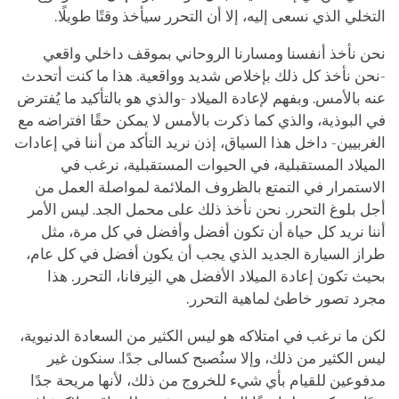
التخلي الذي نسعى إليه، إلا أن التحرر سيأخذ وقتًا طويلًا.
نحن نأخذ أنفسنا ومسارنا الروحاني بموقف داخلي واقعي
-نحن نأخذ كل ذلك بإخلاص شديد وواقعية. هذا ما كنت أتحدث
عنه بالأمس. وبفهم لإعادة الميلاد -والذي هو بالتأكيد ما يُفترض
في البوذية، والذي كما ذكرت بالأمس لا يمكن حقًا افتراضه مع
الغربيين- داخل هذا السياق، إذن نريد التأكد من أننا في إعادات
الميلاد المستقبلية، في الحيوات المستقبلية، نرغب في
الاستمرار في التمتع بالظروف الملائمة لمواصلة العمل من
أجل بلوغ التحرر. نحن نأخذ ذلك على محمل الجد. ليس الأمر
أننا نريد كل حياة أن تكون أفضل وأفضل في كل مرة، مثل
طراز السيارة الجديد الذي يجب أن يكون أفضل في كل عام،
بحيث تكون إعادة الميلاد الأفضل هي النِرفانا، التحرر. هذا
مجرد تصور خاطئ لماهية التحرر.
لكن ما نرغب في امتلاكه هو ليس الكثير من السعادة الدنيوية،
ليس الكثير من ذلك، وإلا سنُصبح كسالى جدًا. سنكون غير
مدفوعين للقيام بأي شيء للخروج من ذلك، لأنها مريحة جدًا