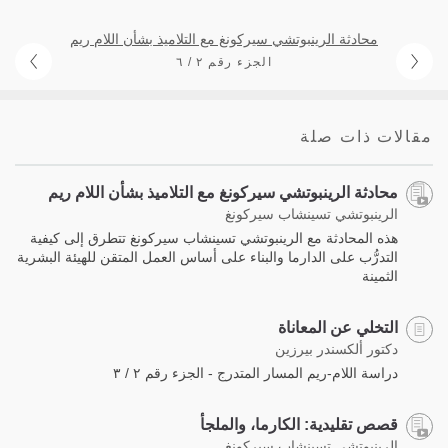
محادثة الرينبوتشي سيركونغ مع التلاميذ بشأن اللام ريم
الجزء رقم ٢ / ٦
مقالات ذات صلة
محادثة الرينبوتشي سيركونغ مع التلاميذ بشأن اللام ريم
الرينبوتشي تسينشاب سيركونغ
هذه المحادثة مع الرينبوتشي تسينشاب سيركونغ تتطرق إلى كيفية
التدرُّب على الدارما والبناء على أساس العمل المتقن للهيئة البشرية
الثمينة
التخلي عن المعاناة
دكتور ألكسندر بيرزين
دراسة اللام-ريم المسار المتدرج - الجزء رقم ٢ / ٣
قصص تقليدية: الكارما، والملجأ
الرينبوتشي تسينشاب سيركونغ