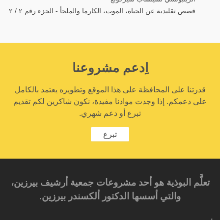
قصص تقليدية عن الحياة، الموت، الكارما والملجأ - الجزء رقم ٢ / ٢
اِدعم مشروعنا
قدرتنا على المحافظة على هذا الموقع وتطويره يعتمد بالكامل
على دعمكم. إذا وجدت موادنا مفيدة، نكون شاكرين لكم تقديم
تبرع أو دعم شهري.
تبرع
تعلَّم البوذية هو أحد مشروعات جمعية أرشيف بيرزين،
والتي أسسها الدكتور ألكسندر بيرزين.‎‎