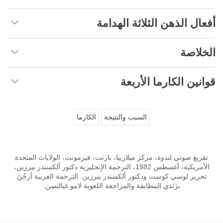
أفعال الذهن الثلاثة الهدامة
الخلاصة
قوانين الكارما الأربعة
السبب والنتيجة
الكارما
تفريغ صوتي لندوة، مركز ميلاريبا، بارنت، فيرمونت، الولايات المتحدة
الأمريكية، أغسطس 1982، الترجمة الإنجليزية دكتور ألكسندر بيرزين،
تحرير لوسي كوست ودكتور ألكسندر بيرزين. الترجمة العربية أرجُنَ
برَنَذي المطابقة والمراجعة اللغوية لامو غیالتسِن.