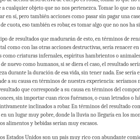
re a cualquier objeto que no nos pertenezca. Tomar lo que no 
bar en sí, pero también acciones como pasar sin pagar una case
 de cuota, eso también es robar, es tomar algo que no nos ha s
tipo de resultados que madurarán de esto, en términos de ren
tal como con las otras acciones destructivas, sería renacer en
s como criaturas infernales, espíritus hambrientos o animale
de nuevo como humanos, si se diera el caso, el resultado sería
a durante la duración de esa vida, sin tener nada. Ese sería e
de a su causa en términos de nuestra experiencia: seríamos 
resultado que corresponde a su causa en términos del compo
tonces, sin importar cuan ricos fuéramos, o cuan letrados o há
intivamente inclinados a robar. En términos del resultado co
en un lugar muy pobre, donde la lluvia no llegaría en los m
los alimentos y bebidas serían muy escasos.
los Estados Unidos son un país muy rico con abundante comid