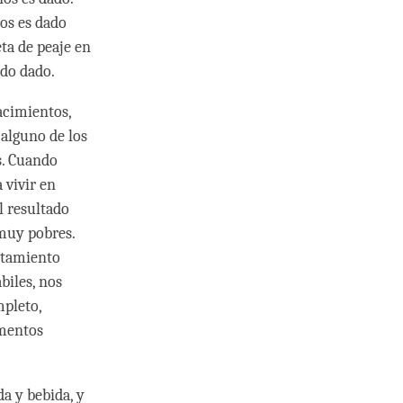
nos es dado
ta de peaje en
ido dado.
acimientos,
 alguno de los
s. Cuando
 vivir en
l resultado
muy pobres.
rtamiento
biles, nos
mpleto,
omentos
a y bebida, y