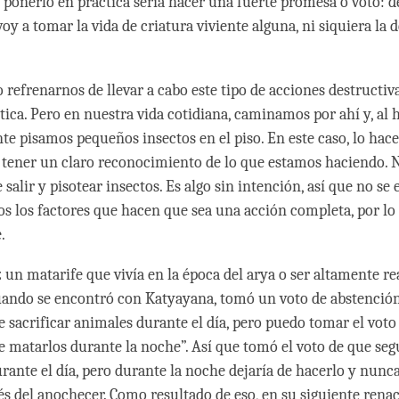
, ponerlo en práctica sería hacer una fuerte promesa o voto: 
oy a tomar la vida de criatura viviente alguna, ni siquiera la
refrenarnos de llevar a cabo este tipo de acciones destructiva
tica. Pero en nuestra vida cotidiana, caminamos por ahí y, al 
te pisamos pequeños insectos en el piso. En este caso, lo ha
n tener un claro reconocimiento de lo que estamos haciendo. N
salir y pisotear insectos. Es algo sin intención, así que no s
os los factores que hacen que sea una acción completa, por lo
.
 un matarife que vivía en la época del arya o ser altamente re
ando se encontró con Katyayana, tomó un voto de abstención
e sacrificar animales durante el día, pero puedo tomar el voto
 matarlos durante la noche”. Así que tomó el voto de que seg
rante el día, pero durante la noche dejaría de hacerlo y nunc
s del anochecer. Como resultado de eso, en su siguiente rena