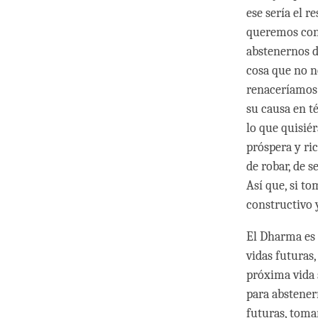
ese sería el r
queremos cont
abstenernos d
cosa que no n
renaceríamos 
su causa en t
lo que quisié
próspera y ri
de robar, de s
Así que, si t
constructivo 
El Dharma es 
vidas futuras
próxima vida 
para abstener
futuras, toma