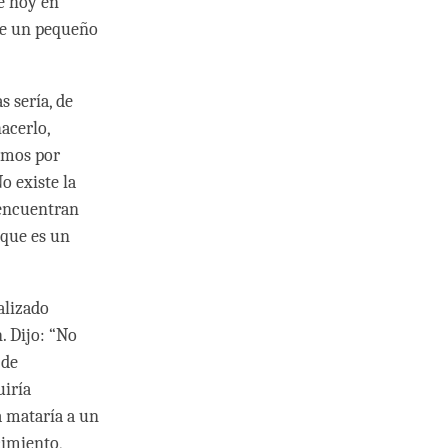
de hoy en
 de un pequeño
s sería, de
hacerlo,
cemos por
o existe la
e encuentran
 que es un
alizado
. Dijo: “No
 de
uiría
a mataría a un
cimiento,