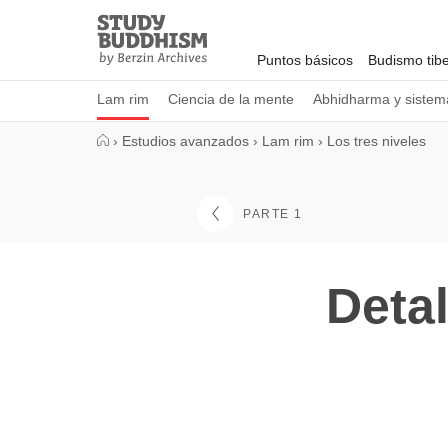
Close
Study
Buddhism
Puntos básicos
Budismo tib
Home
Lam rim
Ciencia de la mente
Abhidharma y sistema
›
Estudios avanzados
›
Lam rim
›
Los tres niveles
PARTE 1
Detal