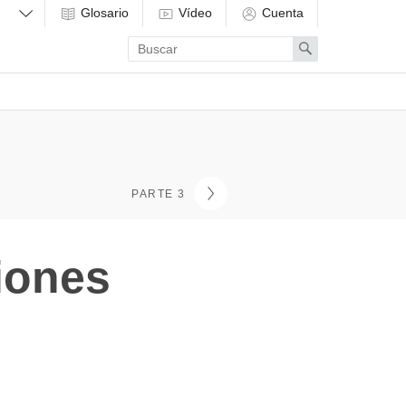
Glosario
Vídeo
Cuenta
Enter
Search
search
term
PARTE 3
ciones