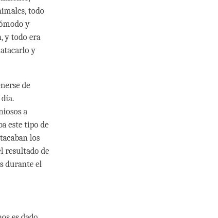
nimales, todo
 cómodo y
, y todo era
 atacarlo y
enerse de
día.
niosos a
a este tipo de
atacaban los
el resultado de
s durante el
nos es dado.