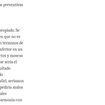
as preventivas
propiado. Se
ien que no es
en términos de
nferior en un
ctos y moscas
e sería el
ultado
do
fiel, seríamos
spediría malos
ales
e armonía con