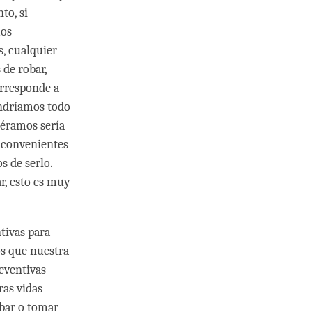
to, si
mos
s, cualquier
de robar,
orresponde a
endríamos todo
iéramos sería
inconvenientes
s de serlo.
r, esto es muy
tivas para
os que nuestra
reventivas
ras vidas
obar o tomar