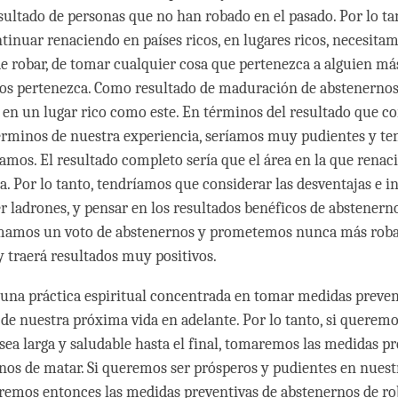
esultado de personas que no han robado en el pasado. Por lo tan
inuar renaciendo en países ricos, en lugares ricos, necesita
e robar, de tomar cualquier cosa que pertenezca a alguien má
os pertenezca. Como resultado de maduración de abstenernos 
en un lugar rico como este. En términos del resultado que c
érminos de nuestra experiencia, seríamos muy pudientes y t
ramos. El resultado completo sería que el área en la que renac
ca. Por lo tanto, tendríamos que considerar las desventajas e 
er ladrones, y pensar en los resultados benéficos de abstenerno
omamos un voto de abstenernos y prometemos nunca más roba
y traerá resultados muy positivos.
una práctica espiritual concentrada en tomar medidas preven
, de nuestra próxima vida en adelante. Por lo tanto, si querem
sea larga y saludable hasta el final, tomaremos las medidas p
nos de matar. Si queremos ser prósperos y pudientes en nuest
remos entonces las medidas preventivas de abstenernos de r