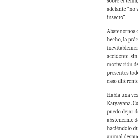
sobre el tema
adelante “no v
insecto”.
Abstenernos o 
hecho, la prác
inevitablemen
accidente, si
motivación de 
presentes tod
caso diferente
Había una vez
Katyayana. Cu
puedo dejar d
abstenerme de
haciéndolo du
animal despué