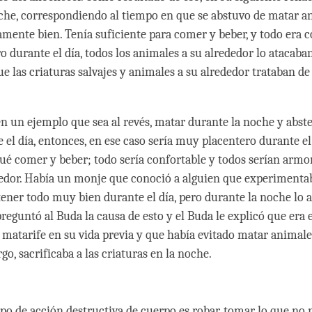
che, correspondiendo al tiempo en que se abstuvo de matar a
mente bien. Tenía suficiente para comer y beber, y todo era
o durante el día, todos los animales a su alrededor lo atacaban
ue las criaturas salvajes y animales a su alrededor trataban de
n un ejemplo que sea al revés, matar durante la noche y abst
el día, entonces, en ese caso sería muy placentero durante el 
é comer y beber; todo sería confortable y todos serían armo
edor. Había un monje que conoció a alguien que experimentab
 tener todo muy bien durante el día, pero durante la noche lo 
reguntó al Buda la causa de esto y el Buda le explicó que era 
 matarife en su vida previa y que había evitado matar animale
go, sacrificaba a las criaturas en la noche.
ipo de acción destructiva de cuerpo es robar, tomar lo que no 