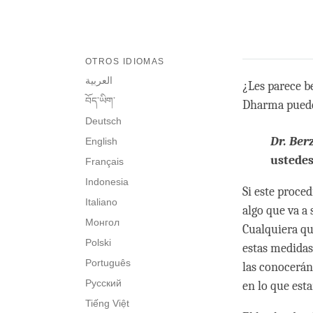
OTROS IDIOMAS
العربية
¿Les parece b
བོད་ཡིག་
Dharma puede
Deutsch
Dr. Ber
English
ustedes
Français
Indonesia
Si este proced
Italiano
algo que va a 
Монгол
Cualquiera qu
Polski
estas medidas
Português
las conocerán
Русский
en lo que est
Tiếng Việt