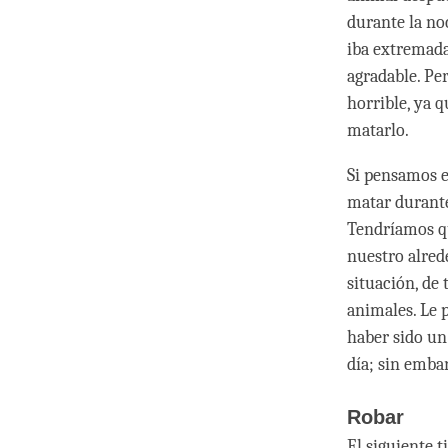
durante la no
iba extremada
agradable. Per
horrible, ya q
matarlo.
Si pensamos e
matar durante 
Tendríamos qu
nuestro alred
situación, de
animales. Le p
haber sido un
día; sin embar
Robar
El siguiente t