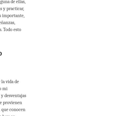
guna de ellas,
 y practicar,
s importante,
eñanzas,
s. Todo esto
o
 la vida de
o mi
 y desventajas
ue provienen
ya que conocen