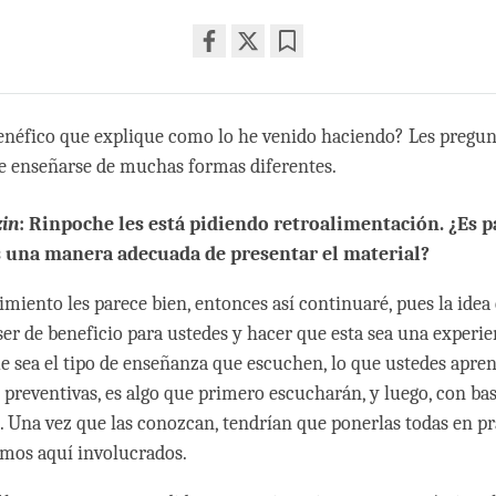
Share
Bookmark
on
facebook
enéfico que explique como lo he venido haciendo? Les pregun
 enseñarse de muchas formas diferentes.
zin
: Rinpoche les está pidiendo retroalimentación. ¿Es p
 una manera adecuada de presentar el material?
imiento les parece bien, entonces así continuaré, pues la idea 
ser de beneficio para ustedes y hacer que esta sea una experie
e sea el tipo de enseñanza que escuchen, lo que ustedes apre
 preventivas, es algo que primero escucharán, y luego, con bas
. Una vez que las conozcan, tendrían que ponerlas todas en prá
amos aquí involucrados.