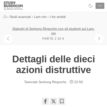
Close
Study
Buddhism
Home
›
Studi avanzati
›
Lam-rim
›
I tre ambiti
Dialoghi di Serkong Rinpoche con gli studenti sul Lam-
rim
PARTE 2 DI 6
Dettagli delle dieci
azioni distruttive
Tsenciab Serkong Rinpoche
22:50