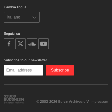
Cambia lingua
Seguici su
on
on
on
on
facebook
X
soundcloud
youtube
Subscribe to our newsletter
Enter
Subscribe
your
email
Study
© 2003-2026 Berzin Archives e.V.
Impressum
Buddhism
Home