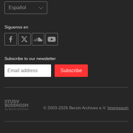
Síguenos en
on
on
on
on
facebook
X
soundcloud
youtube
Subscribe to our newsletter
Enter
Subscribe
your
email
Study
© 2003-2026 Berzin Archives e.V.
Impressum
Buddhism
Home