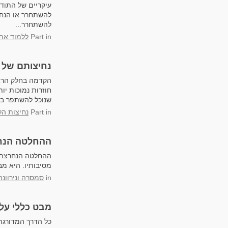
עיקריים של התוד
להשתחרר או הנחי
להשתחרר...
in
Part
ללמוד את
נחיצותם של 
הקדמה בחלק הראש
חוזרות נמוכות יות
שנוכל להשתפר בתר
in
Part
נחיצות הל
ההחלטה הנחר
מסיבותיו. היא מ
in
סמסרה ונירוונה
מבט כללי על
כל הדרך המדורגת