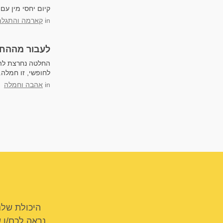
קיום יחסי מין עם
in
קארמה והתגלמ
לעבור מההח
החלטה נחרצת להש
לחופשי, זו חמלה.
in
אהבה וחמלה
היכולת שלנ
נראה לכם/ן 