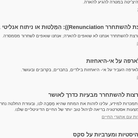
היצ'יטה במטרה להגיע להארה.
): הִמָּלְטוּת או ניתוח אנליטי בונה?
צת להשתחרר אנחנו לא שואפים להארה; אנחנו שואפים לשחרור מסמסרה.
ארפה על אי-היאחזות
ארפה העביר על אי- היאחזות בילדים, בחברים, בקרובים ובעושר.
צות להשתחרר מבעיות כדרך לאושר
תמכרות למידע, עלינו לזהות את המתח שהיא מֵסֵבָה לנו, ובעזרת החלטה נח
עות אסטרטגיה בריאה לניהול טוב יותר של החיים הדיגיטליים שלנו.
ת עם אתגרי החיים
יסטיות ומערביות על סקס