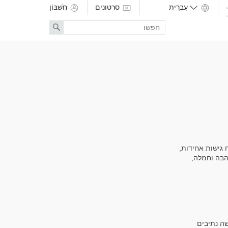
סרטונים
חֶשְׁבּוֹן
Enter
Search
search
term
 גישות אחידות,
הבה וחמלה,
שה נתיבים