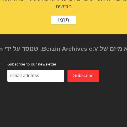
חודשית
תרמו
Subscribe to our newsletter
ע
Enter
Subscribe
your
email