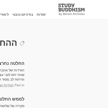
Study
Clos
Buddhism
יסודות
בודהיזם טיבטי
לימוד
Home
ההחל
החלטה נחרצ
הגדרות של אהבה,
שוות יחס לגבי ע
ופיתוח לב מָסוּר 
in
Part
הנחיות וע
לממש החלטה
סקירה של שלושת ה