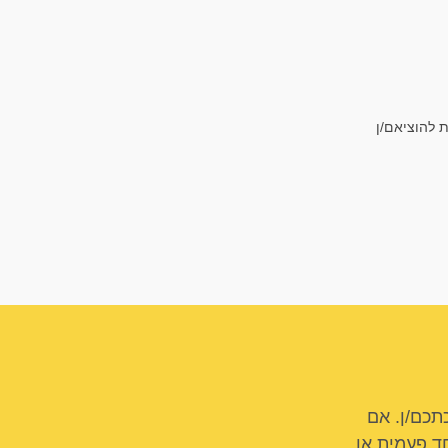
 להוציאם/ן
תכם/ן. אם
ד פעמית או