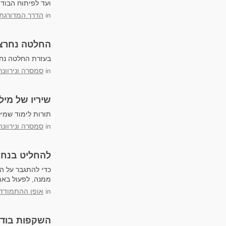
ועד לפיתוח הבוד
in
הדרך המדורגת
החלטה נחרצת להשתחרר Renunciation)
בעזרת החלטה נחר
in
סמסרה ונירוונה
שיריו של מיל
תורות לימוד שמיל
in
סמסרה ונירוונה
להחליט בנחר
כדי להתגבר על ה
ממנה, לפעול באמצ
in
אופן ההתמודדו
השקפות בודה