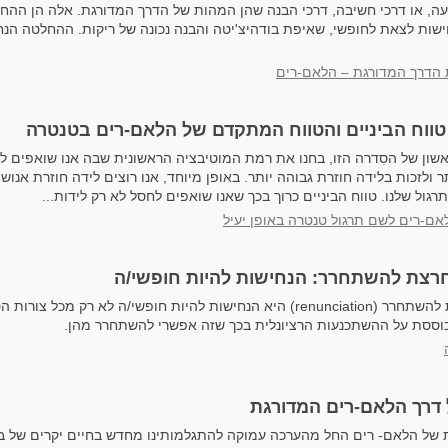
עה, או דרכי חשיבה, דרכי הבנה שהן המהות של הדרך המדורגת. אלה הן הה
שות לצאת לחופשי, שאיפת בודהיצ'יטה והבנה נכונה של ריקות. ההחלטה הנ
 הדרך המדורגת – הלאם-רים
טווח הביניים והטווח המתקדם של הלאם-רים בטנטרה
ון של הסִדרה הזו, בחנו את רמת המוטיבציה הראשונית שבה אנו שואפים ל
ר ולזכות בלידה חוזרת גבוהה יותר. באופן מיוחד, אנו רוצים לידה חוזרת אנוש
גול שלנו. טווח הביניים כרוך בכך שאנו שואפים לחסל לא רק לידות...
אם-רים לשם תרגול טנטרה באופן יעיל
צת להשתחרר: הנחישות להיות חופשי/ה
ההחלטה הנחרצת להשתחרר (renunciation) היא הנחישות להיות חופשי/ה לא רק מכל 
בוססת על ההשתכנעות הרציונלית בכך שזה אפשרי להשתחרר מהן.
 דרך הלאם-רים המדורגת
 של הלאם- רים החל מהערכה עמוקה להתגלמותינו מחדש בחיים יקרים של בני