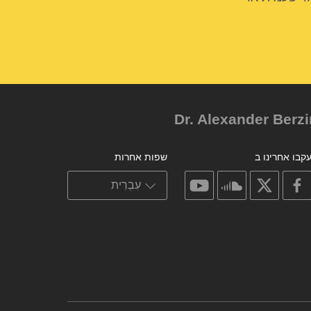
קבו אחרינו ב
שפות אחרות
on
on
on
on
youtube
soundcloud
facebook
X