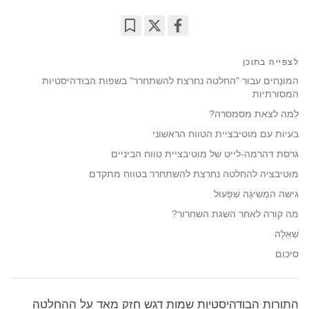
Bookmark
Share
on
לצפייה בתוכן
facebook
המונַחים עבור "החלטה נחרצת להשתחרר" בשפות הבודהיסטיות
המסורתיות
לַמה לצאת מסמסרה?
בעיות עם מוטיבציית הטווח הראשוני
גרסת דהרמה-לייט של מוטיבציית טווח הביניים
מוטיבציה להחלטה נחרצת להשתחרר בטווח מתקדם
גישה המְשִֹיגָה שִׁפְעוּל
מה קורה לאחר השגת השחרור?
שְׁאֵלָה
סיכום
התורות הבודהיסטיות שמות דגש חזק מאד על ההחלטה