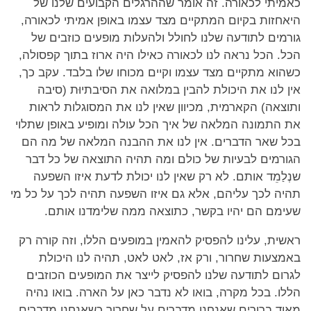
כאמיתי לכאורה. זה אומר שההרגלים הקבועים שלנו של
היאחזות בקיום המתקיים מצד עצמו באופן אמיתי לכאורה,
גורמים לתודעה שלנו לחולל ולהעלות מופעים כוזבים של
הכל. הכל נראה לנו לכאורה כאילו היה ארוז בתוך קפסולה,
כשהוא מתקיים מצד עצמו וקיים מכוחו שלו בלבד. עקב כך,
אין לנו את היכולת להבין במלואה את הסיבתיוּת (סיבה
ותוצאה) הקארמית, מכיוון שאין לנו את המסוגלות לראות
את התמונה המלאה של איך הכל עולה ומופיע באופן שתלוי
בכל שאר הדברים. אין לנו את ההבנה המלאה של מה הם
הגורמים לבעיות של כולם ומה תהיה התוצאה של כל דבר
שנְלַמֵד אותם. לא רק שאין לנו יכולת לדעת איזו השפעה
תהיה לכך עליהם, אלא גם איזו השפעה תהיה לכך על כל מי
שעימם הם יהיו בקשר, כתוצאה ממה שלימדנו אותם.
ראשית, עלינו להפסיק להאמין במופעים הללו, וזה קורה רק
באמצעות שחרור, ורק אז, לאט לאט, תהיה לנו היכולת
לגרום לתודעה שלנו להפסיק לייצר את המופעים הכוזבים
הללו. בכל מקרה, בואו לא נדבר כאן על הארה. בואו נהיה
מאוד ברורים שאנחנו מדברים על שחרור כשאנחנו מדברים