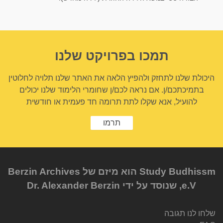
תמכו בפרויקט שלנו
היכולת שלנו לתחזק ולהפיץ הלאה את האתר שלנו תלויה לחלוטין
בתמיכתכם/ן. אם נראה לכם/ן שחומרי הלימוד שלנו יכולים
להועיל, אנא שקלו לתת תרומה חד פעמית או חודשית
תרמו
Study Budhissm הוא מיזם של Berzin Archives
e.V, שנוסד על ידי Dr. Alexander Berzin
שלחו לנו תגובה