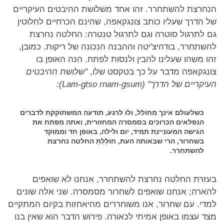
הנחרצת להשתחרר. זהו אחד משלושת ההיבטים העיקריים
של הדרך שעליו כותב צונגקאפה, שהינם הכרחיים לחלוטין
גם לתרגול סוטרה וגם לתרגול טנטרה: החלטה נחרצת
להשתחרר, בודהיצ'יטה וההבנה הנכונה של ריקות. כמובן,
זהו משהו שעלינו להבין ולנסות לפתח. הנה האופן בו
צונגקאפה מדבר על כך בטקסט שלו,
"שלושת ההיבטים
העיקריים של הדרך" (Lam-gtso rnam-gsum):
כשלעולם אינך מחוֹלֵל, ולוּ לרגע, תודעה המשתוקקת לדברים
הנפלאים הכרוכים בסמסרה המחזורית, ואתה מפתח את
הגישה המעוניינת תמיד, יום ולילה, באופן חד וממוקד
בשחרור, הרי שבאותה העת, חוֹלַלְתַּ החלטה נחרצת
להשתחרר.
בעזרת החלטה נחרצת להשתחרר, אנחנו לא שואפים
להארה; אנחנו שואפים לשחרור מסמסרה. שני אלה שונים
למדי. עם שחרור, אנו משוחררים מהיאחזות בקיום המתקיים
מצד עצמו באופן אמיתי לכאורה. פירוש הדבר הוא שאין בנו