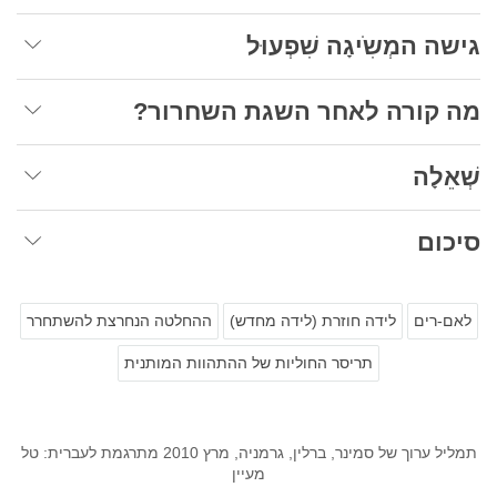
גישה המְשִֹיגָה שִׁפְעוּל
מה קורה לאחר השגת השחרור?
שְׁאֵלָה
סיכום
לאם-רים
לידה חוזרת (לידה מחדש)
ההחלטה הנחרצת להשתחרר
תריסר החוליות של ההתהוות המותנית
תמליל ערוך של סמינר, ברלין, גרמניה, מרץ 2010 מתרגמת לעברית: טל
מעיין