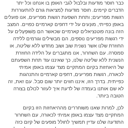
כבר חוסר מודעות ובלבול לגבי האופן בו אנחנו וכל יתר
הדברים קיימים. חוסר מודעות לַמציאות גורם להתעוררות
רגשות מפריעים; ותחת השפעת רגשות מפריעים, אנו פועלים
באופן כפייתי, מוּנַעים על ידי דחפים קארמיים כפויים. המצב
הזה בונה פוטנציאלים קארמיים שכאשר הם מְשׁוּפְעָלִים על
ידי רגשות מפריעים נוספים, הם מבשילים וגורמים ללידה
החוזרת שלנו אשר נשנית שוב ושוב מחדש ללא שליטה, או
סמסרה. עם השחרור, אנו מתגברים על הלידה החוזרת
הנשנית ללא שליטה שלנו, כך שאיננו עוד תחת השפעתם
של היאחזות בקיום המתקיים מצד עצמו באופן אמיתי
לכאורה, רגשות מפריעים, דחפים קארמיים והתנהגות
כפייתית. בדרך הזו, איננו חווים יותר שום סבל. עם זאת, זה
לא שם אותנו בעמדה של לדעת איך לעזור לכולם בצורה
הטובה ביותר.
לכן, למרות שאנו משוחררים מההיאחזות הזו בקיום
המתקיים מצד עצמו באופן אמיתי לכאורה, עם השחרור
התודעה שלנו עדיין תמשיך לחולל מופעים של קיום כזה