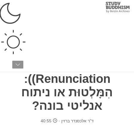
Study
Clos
Buddhism
Home
›
לימודים מתקדמים
›
לאם-רים
›
סמסרה ונירוונה
החלטה נחרצת
להשתחרר
Renunciation)):
הִמָּלְטוּת או ניתוח
אנליטי בונה?
ד"ר אלכסנדר ברזין
40:55