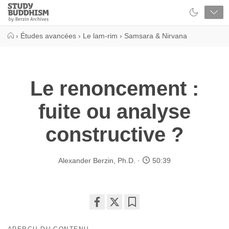
Close
Study
Buddhism
Home
›
Études avancées
›
Le lam-rim
›
Samsara & Nirvana
Le renoncement :
fuite ou analyse
constructive ?
Alexander Berzin, Ph.D.
50:39
Share
Bookmark
on
APERÇU DU CONTENU