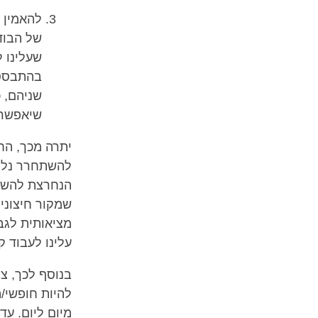
להאמין 
של הבוד
שעלינו ל
בהתבסס 
שניהם, כ
שיאפשרו
יתרה מכך, הח
להשתחרר נלה
הנחרצת להשתח
שמקור חיצוני
מציאותית לגב
עלינו לעבוד 
בנוסף לכך, צ
להיות חופשי/
מיום ליום. ע