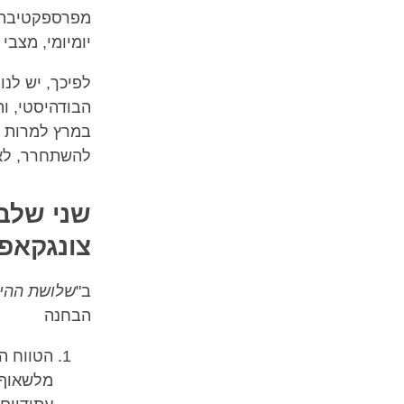
מפרספקטיבה ש
יומיומי, מצבי
לפיכך, יש לנ
הבודהיסטי, וה
במרץ למרות הע
להשתחרר, לא 
שני שלב
צונגקאפ
ב"
שלושת ההיב
הבחנה
הטווח ה
מלשאוף 