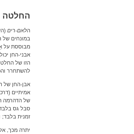
החלטה נח
ה
לאם-רים
(הש
במונחים של ה
מבוססת על אֵ
אבני-החן יכול
הזו של החלטה
להשתחרר והכי
אבן-החן של הד
אמיתיים (דרכי
של הדהרמה הי
סבל גס בלבד;
זמנית בלבד; 
יתרה מכך, אל