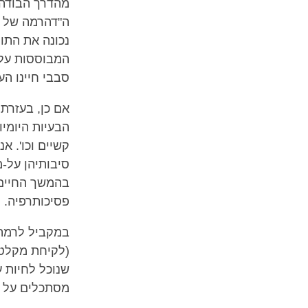
מהדרך הבודהי
ה"דהרמה של מ
נכונה את התור
המבוססות על ה
סבבי חיינו ה
אם כן, בעזרת
הבעיות היומיו
קשיים וכו'. א
סיבותיהן על-מ
בהמשך החיים
פסיכותרפיה.
במקביל לרמה ה
(לקיחת מקלט).
שנוכל לחיות ע
מסתכלים על א