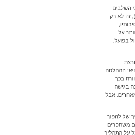
י השלבים
 זה לא רק
בותיו,
ותר על
ל בפועל,
חרצת
יא: ההחלטה
ורת בכך
ה בגישה
אחרים, אבל
יך של להפוך
ים משתפרים
ל על התהליך