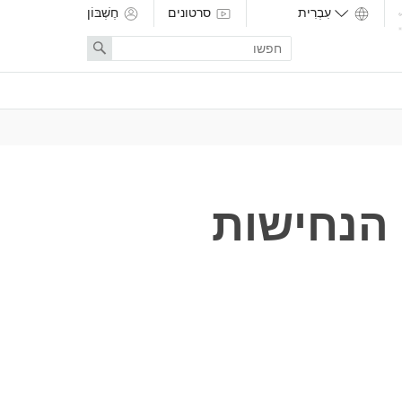
סרטונים
חֶשְׁבּוֹן
Enter
Search
search
term
הנחישות