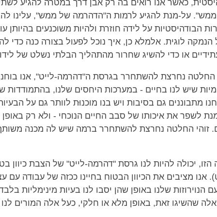
סטית, כאשר אנו רואים בה רק אבן דרך במטרה להגיע לשתי
מש". על-מנת להגיע לרמות ה"הדהרמה של ממש", עלינו להב
ות הבודהיסטיות על לידה חוזרת ולהיות משוכנעים בהיותן עו
נמקה לוגית. אלמלא כן, איך נוכל לפעול בצורה כנה כדי לה
עתידיים או כדי להשיג שחרור מהתהליך הבלתי נשלט של לידו
 החלטה נחרצת להשתחרר בגרסת ה"דהרמה-לייט", אנו בוחני
מיות שיש לנו בחיים - במערכות היחסים שלנו, בהתמודדות ש
נחנו מתבוננים גם בסיבות ויש בנו מוכנוּת לוותר גם על הבעיות
נת לשפר את איכותו של סבב החיים הנוכחי - ולא רק באופן מ
. זוהי החלטה נחרצת להשתחרר ברמה שיש לה מכנה משותף
זו, יכולה להיות לנו גרסת "דהרמה-לייט" של הצבת כיוון בט
 אנו מציבים את הכיוון הבטוח בחיינו ככזה של עבודה עם ע
ם הנוירוזות שלנו באופן שהן יסבו לנו בעיות מינימליות בלבד.
לה שהשיגו זאת, באופן מלא או חלקי, כעל אלה המורים לנו 