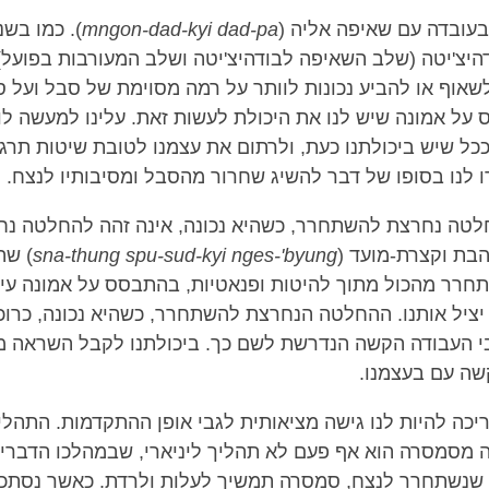
בעובדה עם שאיפה אליה (
mngon-dad-kyi dad-pa
). כמו בשנ
היצ'יטה (שלב השאיפה לבודהיצ'יטה ושלב המעורבות בפועל),
שאוף או להביע נכונות לוותר על רמה מסוימת של סבל ועל סי
על אמונה שיש לנו את היכולת לעשות זאת. עלינו למעשה לו
כל שיש ביכולתנו כעת, ולרתום את עצמנו לטובת שיטות תרגו
 לנו בסופו של דבר להשיג שחרור מהסבל ומסיבותיו לנצח.
לטה נחרצת להשתחרר, כשהיא נכונה, אינה זהה להחלטה נ
בת וקצרת-מועד (
sna-thung spu-sud-kyi nges-'byung
) שה
רר מהכול מתוך להיטות ופנאטיות, בהתבסס על אמונה עיו
 יציל אותנו. ההחלטה הנחרצת להשתחרר, כשהיא נכונה, כרוכ
י העבודה הקשה הנדרשת לשם כך. ביכולתנו לקבל השראה מ
קשה עם בעצמנו.
ריכה להיות לנו גישה מציאותית לגבי אופן ההתקדמות. התהל
ה מסמסרה הוא אף פעם לא תהליך ליניארי, שבמהלכו הדבר
ד שנשתחרר לַנצח, סמסרה תמשיך לעלות ולרדת. כאשר נסתכ