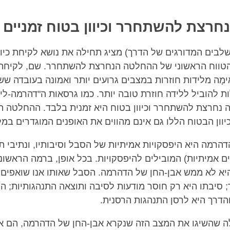
רצת להשתחרר וכיוון בטוח זמניים
לבים המדורגים של הדרך) מציג תחילה את נושא לקיחת כיוו
טווח הראשוני של ההחלטה הנחרצת להשתחרר. שם, לקיחת כ
ימָה מלידות חוזרות במצבים גרועים יותר ואמונה בעובדה שש
ות להוביל ללידה חוזרת טובה יותר. כמו גרסאות ה"דהרמה-לי
 נחרצת להשתחרר וכיוון בטוח היא זמנית בלבד. ההחלטה 
וון הבטוח הללו גם אינם מהווים את האופנים המוגדרים במ
הרמה היא היפסקויות אמיתיות של הסבל וסיבותיו, ונתיבי ת
ם אמיתיות) המובילים להיפסקויות. בכל אופן, ברמה הראשוני
א לא ממש אבן-החן של הדהרמה. הסבל שאותו אנו שואפים 
 סיבתו היא רק חוסר מודעות לסיבה ותוצאה התנהגותיות; ה
והדרך היא לרסן התנהגות הרסנית.
ה שהשיגו את המצב הזה שנקרא אבן-החן של הדהרמה, הם א