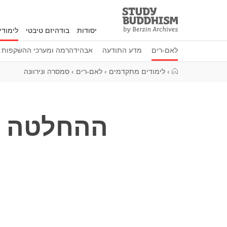
Study
Clos
Buddhism
יסודות
בודהיזם טיבטי
לימוד
Home
לאם-רים
מדע התודעה
אבהידהרמה ומערכי ההשקפות ה
›
לימודים מתקדמים
›
לאם-רים
›
סמסרה ונירוונה
ההחלטה ה