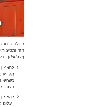
החלטה נחרצת
הזה ומסיבותיו
(
dad-pa
) בכל
להאמין 
מפריעים
כשהיא נ
הצורך ל
להאמין 
עלינו ל