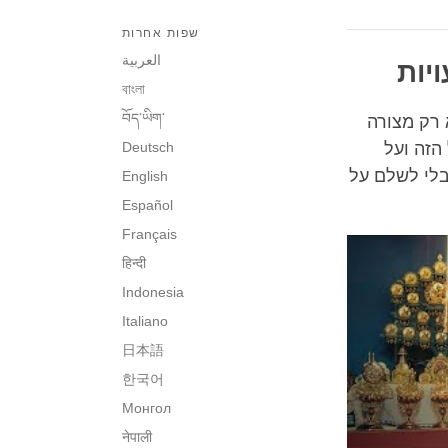
שפות אחרות
العربية
יות
বাংলা
བོད་ཡིག་
 רק מצורה
הזה ועל
Deutsch
בלי לשלם על
English
Español
Français
हिन्दी
Indonesia
Italiano
日本語
한국어
Монгол
नेपाली