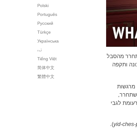
Polski
Português
Русский
Türkçe
Українська
اُردو
תחרר מהסבל
Tiếng Việt
ונה ותקפה
简体中文
繁體中文
 מרגשות
השתחרר,
עומת לגבי
).
yid-ches-