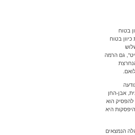
ן בטוח
יוון בטוח
לוש
יט", גם הרמה
הנחרצת
לואם.
ודעה
ת, אבן-החן
להפסיק הוא
היפסקות היא
לה הנמצאים