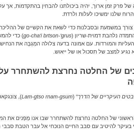
ל פרק זמן ארוך, יהיה ביכולתנו להבחין בהתקדמות, אך על
 הרוח שלנו ימשיכו לעלות ולרדת.
ו צורך במשמעת ובסבלנות כדי לשאת את הקשיים של ההליכה
תמדה נלהבת דמוית-שריון (
go-cha'i brtson-'grus
) כדי להמ
ליות והמורדות. עם אמונה בדעה צלולה המְגַבָּה את הנחישו
נגיע למצב של תסכול או של ייאוש.
ים של החלטה נחרצת להשתחרר על-
ה
טים העיקריים של הדרך
" (
Lam-gtso rnam-gsum
), צונגקא
ראשוני של החלטה נחרצת להשתחרר שבו אנו מַפְנים את המי
בעיקר להיטיב עם סבב החיים הנוכחי אל עבר הטבת סבבי ח