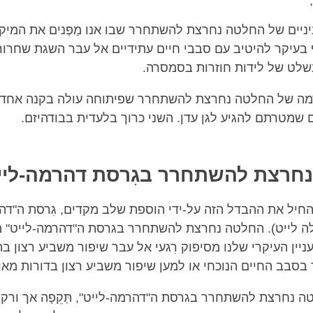
,
יניים של החלטה נחרצת להשתחרר שבו אנו מַפְנים את המיקו
בעיקר להיטיב עם סבבי חיים עתידיים אל עבר השגת שחרו
שלט של לידות חוזרות בסמסרה.
רמה של החלטה נחרצת להשתחרר שפיתוחה עולה בקנה אחד 
 שמטרתם להגיע לגן עדן. השני כרוך בלעדית בבודהיזם.
חרצת להשתחרר בגִרסת דהרמה-ליי
חיל את ההבדל הזה על-ידי הוספת שלב מקדים, גִרסת ה"דהר
לה לייט). החלטה נחרצת להשתחרר בגרסת ה"דהרמה-לייט"
יין העיקרי שלנו מסיפוק רִגעי אל עבר שיפור משביע רצון ב
בסבב החיים הנוכחי או למען שיפור משביע רצון בדורות מאו
ה נחרצת להשתחרר בגרסת ה"דהרמה-לייט", תְּקֵפָה אך ורק