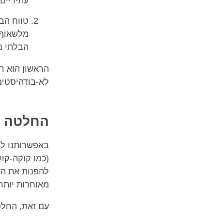
עתידיים
טווח הב
מלשאוף 
הבלתי נ
הראשון הוא 
לא-בודהיסטים
החלטה נ
באפשרותנו לה
(כמו קוקה-קו
להפנות את הענ
מאוחרות יותר 
עם זאת, החלט