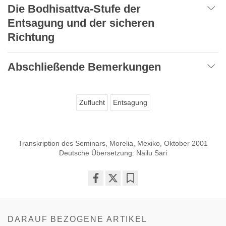
Die Bodhisattva-Stufe der
Entsagung und der sicheren
Richtung
Abschließende Bemerkungen
Zuflucht
Entsagung
Transkription des Seminars, Morelia, Mexiko, Oktober 2001
Deutsche Übersetzung: Nailu Sari
Share
Bookmark
on
facebook
DARAUF BEZOGENE ARTIKEL