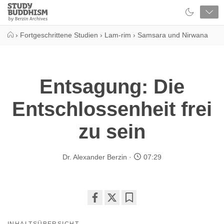
Close
Study
Buddhism
Home
›
Fortgeschrittene Studien
›
Lam-rim
›
Samsara und Nirwana
Entsagung: Die
Entschlossenheit frei
zu sein
Dr. Alexander Berzin
07:29
Share
Bookmark
on
INHALTSÜBERSICHT