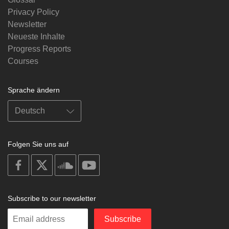
Privacy Policy
Newsletter
Neueste Inhalte
Progress Reports
Courses
Sprache ändern
Folgen Sie uns auf
on
on
on
on
facebook
X
soundcloud
youtube
Subscribe to our newsletter
Enter
Subscribe
your