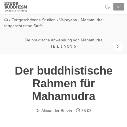
Close
Study
Buddhism
Home
›
Fortgeschrittene Studien
›
Vajrayana
›
Mahamudra:
fortgeschrittene Stufe
Die praktische Anwendung von Mahamudra
TEIL 1 VON 5
Der buddhistische
Rahmen für
Mahamudra
Dr. Alexander Berzin
35:03