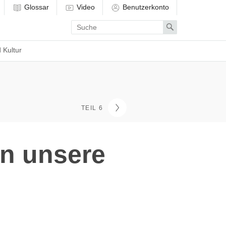
Glossar
Video
Benutzerkonto
Enter
Search
search
term
 Kultur
TEIL 6
n unsere