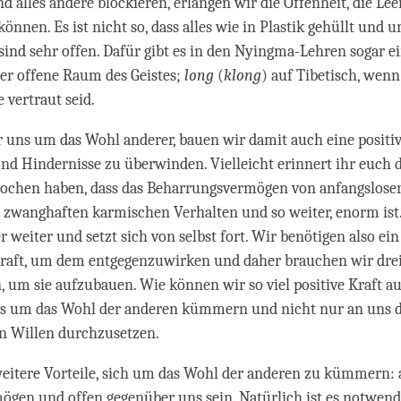
d alles andere blockieren, erlangen wir die Offenheit, die Lee
können. Es ist nicht so, dass alles wie in Plastik gehüllt und
e sind sehr offen. Dafür gibt es in den Nyingma-Lehren sogar e
der offene Raum des Geistes;
long
(
klong
) auf Tibetisch, wenn
 vertraut seid.
ns um das Wohl anderer, bauen wir damit auch eine positive
nd Hindernisse zu überwinden. Vielleicht erinnert ihr euch d
rochen haben, dass das Beharrungsvermögen von anfangsloser
zwanghaften karmischen Verhalten und so weiter, enorm ist.
 weiter und setzt sich von selbst fort. Wir benötigen also e
Kraft, um dem entgegenzuwirken und daher brauchen wir drei
n, um sie aufzubauen. Wie können wir so viel positive Kraft 
s um das Wohl der anderen kümmern und nicht nur an uns d
n Willen durchzusetzen.
 weitere Vorteile, sich um das Wohl der anderen zu kümmern:
gen und offen gegenüber uns sein. Natürlich ist es notwend