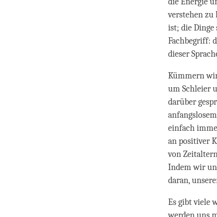
die Energie un
verstehen zu 
ist; die Ding
Fachbegriff: 
dieser Sprache
Kümmern wir u
um Schleier u
darüber gesp
anfangslosem 
einfach immer
an positiver 
von Zeitalter
Indem wir un
daran, unsere
Es gibt viele
werden uns mö