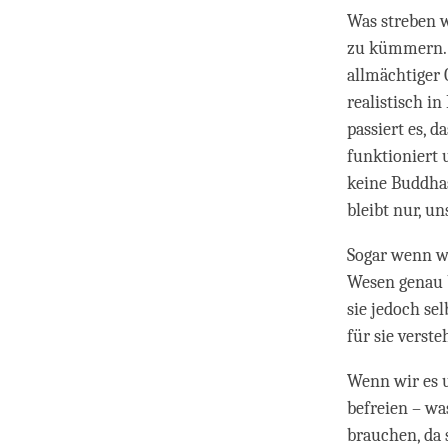
Was streben w
zu kümmern. 
allmächtiger 
realistisch i
passiert es, 
funktioniert 
keine Buddhas
bleibt nur, un
Sogar wenn wi
Wesen genau b
sie jedoch se
für sie verst
Wenn wir es 
befreien – wa
brauchen, da 