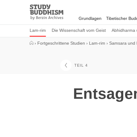
Close
Study
Buddhism
Grundlagen
Tibetischer Bu
Home
Lam-rim
Die Wissenschaft vom Geist
Abhidharma 
›
Fortgeschrittene Studien
›
Lam-rim
›
Samsara und 
TEIL 4
Entsage