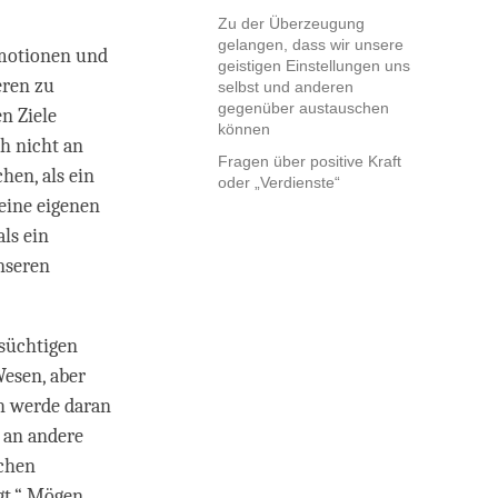
Zu der Überzeugung
gelangen, dass wir unsere
Emotionen und
geistigen Einstellungen uns
eren zu
selbst und anderen
gegenüber austauschen
n Ziele
können
h nicht an
Fragen über positive Kraft
hen, als ein
oder „Verdienste“
eine eigenen
ls ein
nseren
tsüchtigen
Wesen, aber
h werde daran
t an andere
schen
ngt.“ Mögen