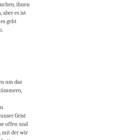
suchen, ihnen
 aber es ist
 es geht
n.
sen um das
 kümmern,
en
 unser Geist
se offen und
, mit der wir