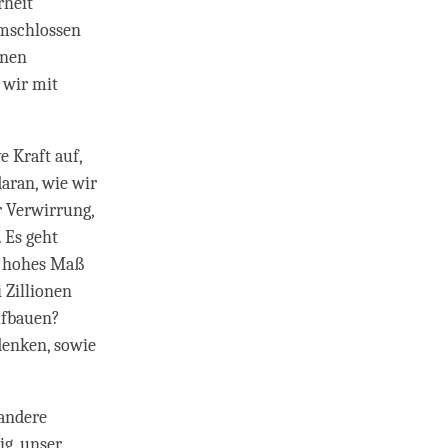
rheit
 umschlossen
inen
 wir mit
 Kraft auf,
aran, wie wir
 Verwirrung,
 Es geht
in hohes Maß
 Zillionen
aufbauen?
enken, sowie
 andere
ig, unser