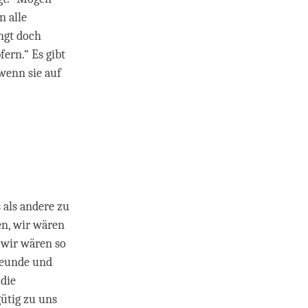
 alle
ngt doch
ern.“ Es gibt
wenn sie auf
s als andere zu
en, wir wären
 wir wären so
reunde und
 die
gütig zu uns