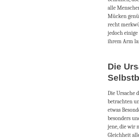
alle Mensche
Mücken genüg
recht merkwür
jedoch einige
ihrem Arm lan
Die Urs
Selbst
Die Ursache de
betrachten un
etwas Besonde
besonders un
jene, die wir
Gleichheit al