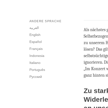
ANDERE SPRACHE
العربية
Als nächstes 
English
Selbstbezogen
Español
zu unserem H
Français
lösen? Das gi
selbstsüchtig
Indonesia
ignorieren. D
Italiano
„Im Konzert w
Português
ganz hinten s
Русский
Zu sta
Widerl