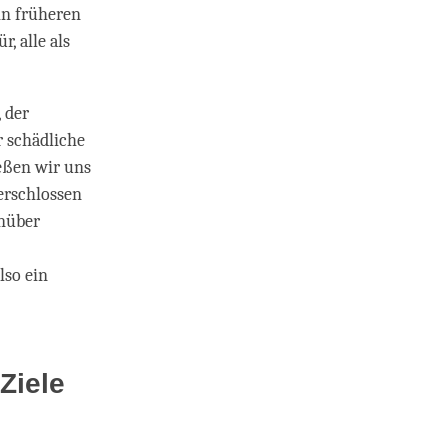
in früheren
, alle als
 der
 schädliche
eßen wir uns
erschlossen
nüber
lso ein
Ziele