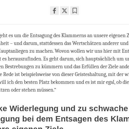
Share
Bookmark
on
facebook
geht es um die Entsagung des Klammerns an unsere eigenen Zi
heit – und darum, stattdessen das Wertschätzen anderer und 
auptanliegen zu machen. Wovon wollen wir uns hier mit Ent
lt es herauszufinden. Es geht darum, sich hauptsächlich um u
en Bestrebungen zu kümmern und das Erfüllen der Ziele ande
ie Rede ist beispielsweise von dieser Geisteshaltung, mit der 
ill ich den besten Platz bekommen und es ist mir egal, ob di
itzen oder stehen müssen.“
rke Widerlegung und zu schwache
egung bei dem Entsagen des Kla