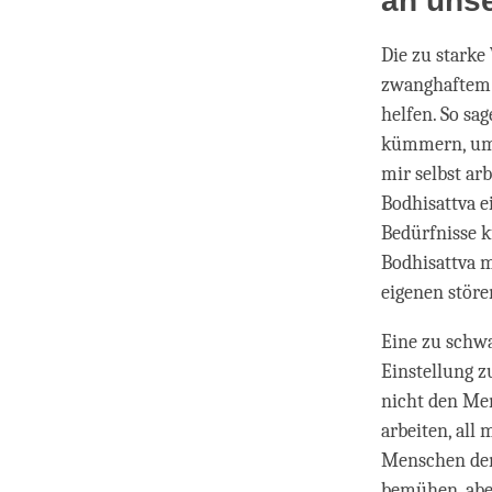
an unse
Die zu stark
zwanghaftem V
helfen. So sa
kümmern, um 
mir selbst ar
Bodhisattva 
Bedürfnisse 
Bodhisattva m
eigenen stör
Eine zu schwa
Einstellung z
nicht den Me
arbeiten, all
Menschen denk
bemühen, aber