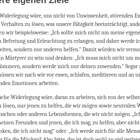
re eigenen Ziele
e Widerlegung wäre, uns nicht von Unwissenheit, störenden 
erhalten zu lösen, was unsere Fähigkeit beeinträchtigt, and
gen wir beispielsweise: „Ich sollte mich nicht um meine eigene
Befreiung und Erleuchtung zu erlangen, und daher werde ic
beiten, sondern nur anderen helfen.“ Damit würden wir versuc
ein Märtyrer zu sein und denken: „Ich muss mich nicht um m
kümmern, sondern werde mich nur deinen zuwenden.“ Sogar a
üssen wir nach wie vor essen, schlafen, meditieren und an u
enden Emotionen arbeiten.
che Widerlegung wäre, daran zu arbeiten, sich von der selbs
u lösen, nur jenen zu helfen, die wir mögen sowie neutralen 
nschen oder anderen Lebensformen, die wir nicht mögen. „Ic
 meinen Freunden und jenen, die ich mag, zu helfen, aber nich
en, die ich nicht mag“ oder: „Ich werde mich für alle Men
 für die Mücken? Also bitte, das ist doch wohl zu viel verla