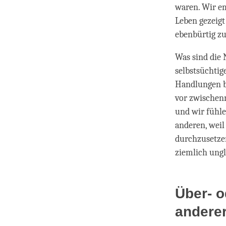
waren. Wir em
Leben gezeigt 
ebenbürtig zu
Was sind die 
selbstsüchti
Handlungen b
vor zwischen
und wir fühl
anderen, weil
durchzusetzen
ziemlich ungl
Über- o
anderer