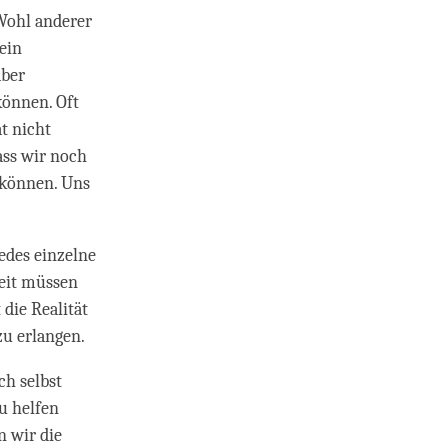
 Wohl anderer
ein
aber
können. Oft
at nicht
ass wir noch
 können. Uns
edes einzelne
beit müssen
 die Realität
zu erlangen.
h selbst
u helfen
n wir die