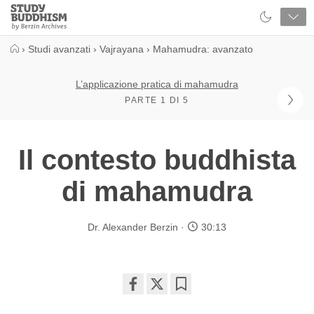
Close
Study
Buddhism
Home
›
Studi avanzati
›
Vajrayana
›
Mahamudra: avanzato
L’applicazione pratica di mahamudra
PARTE 1 DI 5
Il contesto buddhista
di mahamudra
Dr. Alexander Berzin
30:13
Share
Bookmark