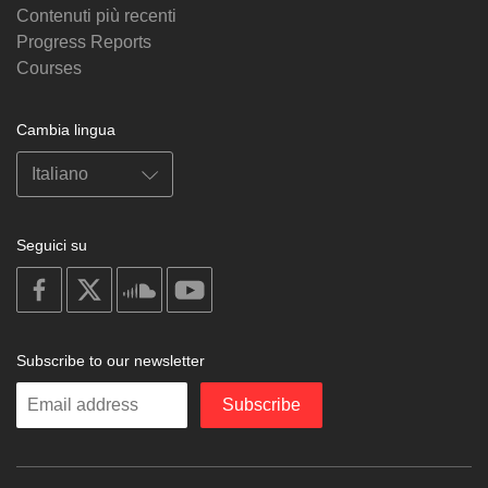
Contenuti più recenti
Progress Reports
Courses
Cambia lingua
Seguici su
on
on
on
on
facebook
X
soundcloud
youtube
Subscribe to our newsletter
Enter
Subscribe
your
email