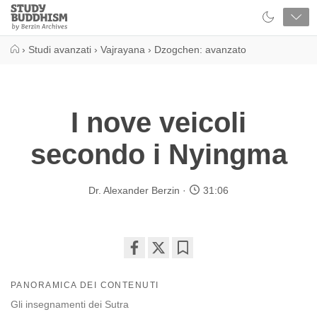
Close
Study
Buddhism
Home
›
Studi avanzati
›
Vajrayana
›
Dzogchen: avanzato
I nove veicoli
secondo i Nyingma
Dr. Alexander Berzin
31:06
Share
Bookmark
on
PANORAMICA DEI CONTENUTI
facebook
Gli insegnamenti dei Sutra