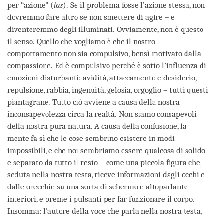
per “azione” (
las
). Se il problema fosse l’azione stessa, non
dovremmo fare altro se non smettere di agire – e
diventeremmo degli illuminati. Ovviamente, non è questo
il senso. Quello che vogliamo è che il nostro
comportamento non sia compulsivo, bensì motivato dalla
compassione. Ed è compulsivo perché è sotto l’influenza di
emozioni disturbanti: avidità, attaccamento e desiderio,
repulsione, rabbia, ingenuità, gelosia, orgoglio – tutti questi
piantagrane. Tutto ciò avviene a causa della nostra
inconsapevolezza circa la realtà. Non siamo consapevoli
della nostra pura natura. A causa della confusione, la
mente fa sì che le cose sembrino esistere in modi
impossibili, e che noi sembriamo essere qualcosa di solido
e separato da tutto il resto – come una piccola figura che,
seduta nella nostra testa, riceve informazioni dagli occhi e
dalle orecchie su una sorta di schermo e altoparlante
interiori, e preme i pulsanti per far funzionare il corpo.
Insomma: l’autore della voce che parla nella nostra testa,