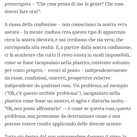
preoccupata – “Che cosa pensa di me la gente? Che cosa
dovrei fare ora?”.
A causa della confusione – non conosciamo la nostra vera
natura – la mente confusa crea questo tipo di apparenza
circa la nostra identità, e noi crediamo che sia vera, che
corrisponda alla realtà. E, a partire dalla nostra confusione,
ci fa sembrare che tutto il resto esista in modi impossibili,
come se fosse incapsulato nella plastica, esistente soltanto
per conto proprio, – eccoci al punto – indipendentemente
da cause, condizioni, concetti, prospettive relative:
indipendente da qualsiasi cosa. Un problema, ad esempio
(“Oh, c’è questo orribile problema”), incapsulato nella
plastica come fosse un mostro, ci agita e disturba molto –
“Oh, non posso affrontarlo” –; è come se questa cosa, questo
problema, non provenisse da determinate cause e non
potesse essere risolto applicando delle diverse misure.
Tutto ciò deriva dal non comprendere davvero il rigpa, la