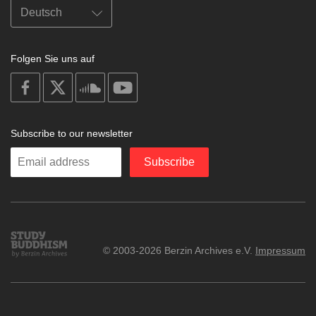
Folgen Sie uns auf
on
on
on
on
facebook
X
soundcloud
youtube
Subscribe to our newsletter
Enter
Subscribe
your
email
Study
© 2003-2026 Berzin Archives e.V.
Impressum
Buddhism
Home