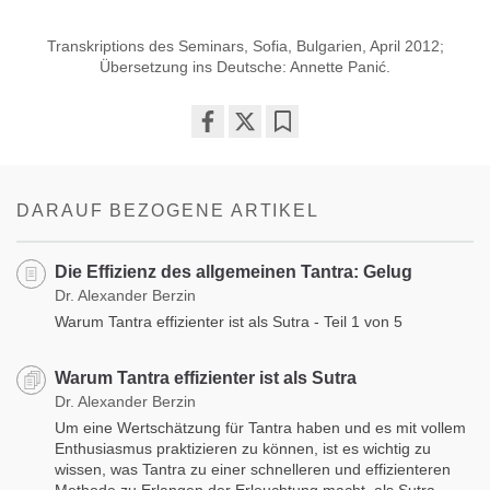
Transkriptions des Seminars, Sofia, Bulgarien, April 2012;
Übersetzung ins Deutsche: Annette Panić.
Share
Bookmark
on
facebook
DARAUF BEZOGENE ARTIKEL
Die Effizienz des allgemeinen Tantra: Gelug
Dr. Alexander Berzin
Warum Tantra effizienter ist als Sutra - Teil 1 von 5
Warum Tantra effizienter ist als Sutra
Dr. Alexander Berzin
Um eine Wertschätzung für Tantra haben und es mit vollem
Enthusiasmus praktizieren zu können, ist es wichtig zu
wissen, was Tantra zu einer schnelleren und effizienteren
Methode zu Erlangen der Erleuchtung macht, als Sutra.