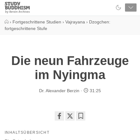
Close
Study
Buddhism
Home
›
Fortgeschrittene Studien
›
Vajrayana
›
Dzogchen:
fortgeschrittene Stufe
Die neun Fahrzeuge
im Nyingma
Dr. Alexander Berzin
31:25
Share
Bookmark
on
INHALTSÜBERSICHT
facebook