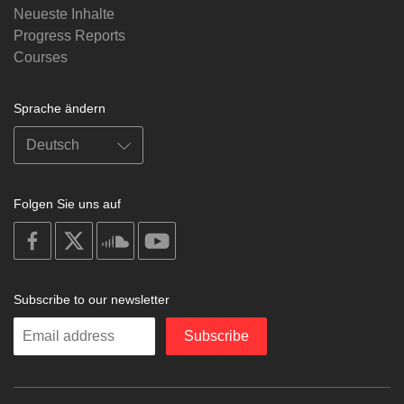
Neueste Inhalte
Progress Reports
Courses
Sprache ändern
Folgen Sie uns auf
on
on
on
on
facebook
X
soundcloud
youtube
Subscribe to our newsletter
Enter
Subscribe
your
email