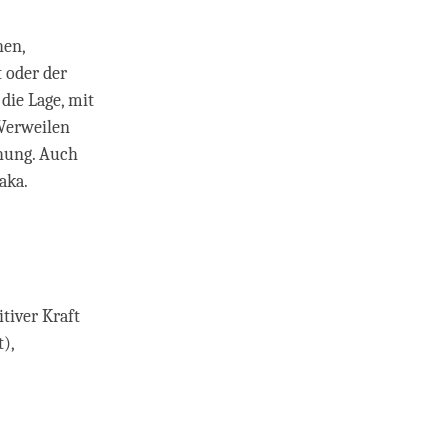
hen,
 oder der
die Lage, mit
 Verweilen
hung. Auch
aka.
tiver Kraft
),