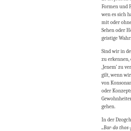
Formen und Fa
wen es sich h
mit oder ohne
Sehen oder Hö
geistige Wah
Sind wir in d
zu erkennen, 
‚Jenem’ zu ve
gilt, wenn wi
von Konsonan
oder Konzepts
Gewohnheiten
gehen.
In der Dzogch
„Bar-do thos-