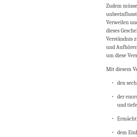
Zudem müssen 
unbeeinflusst
Verweilen un
dieses Gesche
Verständnis z
und Aufhören
um diese Ver
Mit diesem Ve
den sech
der enor
und tief
Ermächt
dem Ein