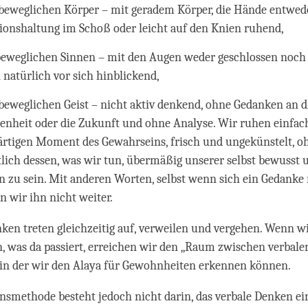
eweglichen Körper – mit geradem Körper, die Hände entwede
ionshaltung im Schoß oder leicht auf den Knien ruhend,
eweglichen Sinnen – mit den Augen weder geschlossen noch w
 natürlich vor sich hinblickend,
eweglichen Geist – nicht aktiv denkend, ohne Gedanken an d
enheit oder die Zukunft und ohne Analyse. Wir ruhen einfac
rtigen Moment des Gewahrseins, frisch und ungekünstelt, o
tlich dessen, was wir tun, übermäßig unserer selbst bewusst 
n zu sein. Mit anderen Worten, selbst wenn sich ein Gedanke 
n wir ihn nicht weiter.
ken treten gleichzeitig auf, verweilen und vergehen. Wenn wi
, was da passiert, erreichen wir den „Raum zwischen verbale
, in der wir den Alaya für Gewohnheiten erkennen können.
nsmethode besteht jedoch nicht darin, das verbale Denken ei