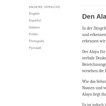
ANDERE SPRACHE
English
Den Al
Español
Italiano
In der Dzogch
Polski
und erkennen
erkennen wir
Português
Русский
Der Alaya für
verbale Denke
Bezeichnungen
versehen die 
Wie das Sehen
Namen und ver
Alaya liegt i
Es ist jedoch