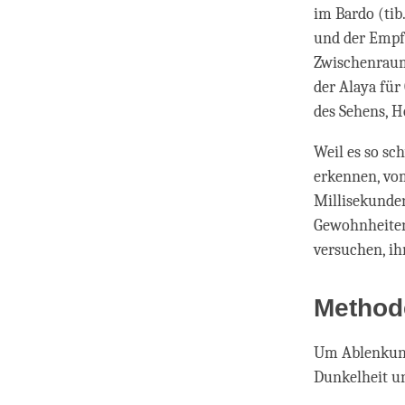
im Bardo (tib
und der Empfä
Zwischenraum
der Alaya fü
des Sehens, H
Weil es so sc
erkennen, vo
Millisekunden
Gewohnheiten
versuchen, ih
Method
Um Ablenkung
Dunkelheit un