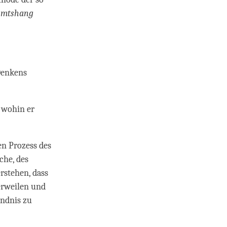
 mtshang
Denkens
 wohin er
en Prozess des
che, des
rstehen, dass
erweilen und
ändnis zu