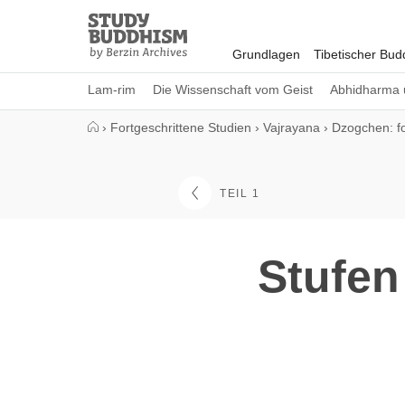
Close
Study
Buddhism
Grundlagen
Tibetischer Bu
Home
Lam-rim
Die Wissenschaft vom Geist
Abhidharma 
›
Fortgeschrittene Studien
›
Vajrayana
›
Dzogchen: fo
TEIL 1
Stufen