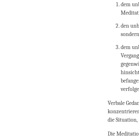
dem unb
Meditat
den unb
sondern
dem unb
Vergang
gegenwä
hinsich
befange
verfolge
Verbale Gedan
konzentrieren
die Situation
Die Meditatio