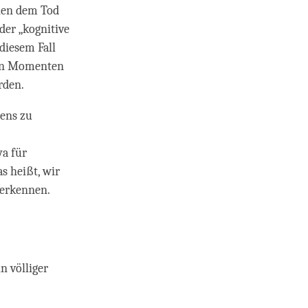
chen dem Tod
der „kognitive
diesem Fall
hen Momenten
rden.
rens zu
ya für
 heißt, wir
 erkennen.
 völliger