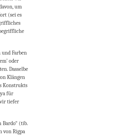
 davon, um
rt (sei es
riffliches
egriffliche
n und Farben
sem’ oder
ten. Dasselbe
 von Klängen
s Konstrukts
ya für
r tiefer
 Bardo“ (tib.
en von Rigpa