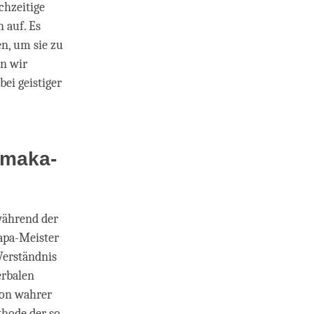
chzeitige
 auf. Es
n, um sie zu
en wir
ei geistiger
amaka-
während der
apa-Meister
Verständnis
erbalen
von wahrer
thode der so