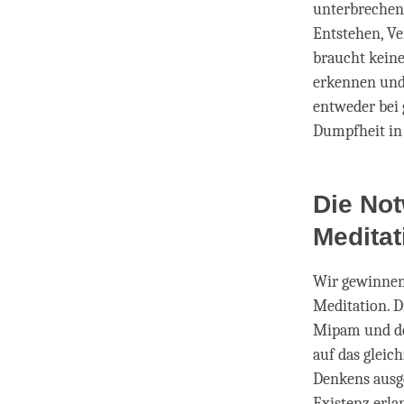
unterbrechen,
Entstehen, Ve
braucht kein
erkennen und 
entweder bei 
Dumpfheit in
Die Not
Meditat
Wir gewinnen
Meditation. D
Mipam und der
auf das gleic
Denkens ausge
Existenz erla