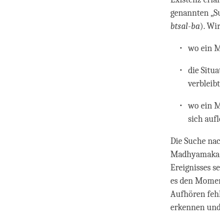
genannten „S
btsal-ba
). Wi
wo ein 
die Situ
verbleibt
wo ein M
sich aufl
Die Suche nac
Madhyamaka, m
Ereignisses s
es den Momen
Aufhören fehlt
erkennen und