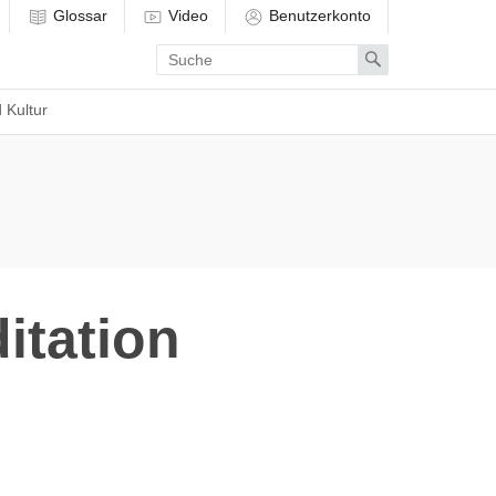
Glossar
Video
Benutzerkonto
Enter
Search
search
term
 Kultur
itation