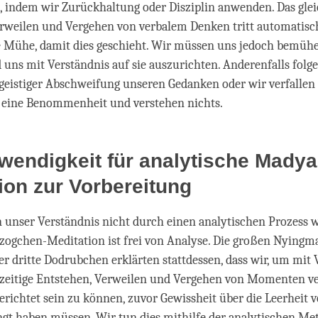
 indem wir Zurückhaltung oder Disziplin anwenden. Das glei
rweilen und Vergehen von verbalem Denken tritt automatisch
e Mühe, damit dies geschieht. Wir müssen uns jedoch bemühe
uns mit Verständnis auf sie auszurichten. Anderenfalls folg
geistiger Abschweifung unseren Gedanken oder wir verfallen b
 eine Benommenheit und verstehen nichts.
wendigkeit für analytische Mady
ion zur Vorbereitung
 unser Verständnis nicht durch einen analytischen Prozess 
zogchen-Meditation ist frei von Analyse. Die großen Nyingm
 dritte Dodrubchen erklärten stattdessen, dass wir, um mit 
hzeitige Entstehen, Verweilen und Vergehen von Momenten v
richtet sein zu können, zuvor Gewissheit über die Leerheit 
ngt haben müssen. Wir tun dies mithilfe der analytischen Me