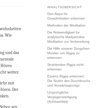
INHALTSÜBERSICHT
Den Alaya für
Gewohnheiten erkennen
Methoden der Meditation
Gewohnheiten
Die Notwendigkeit für
pa. Wie
analytische Madyamaka-
Meditation zur Vorbereitung
Die Hilfe unserer Dzogchen-
ung und das
Meister, um Rigpa zu
erkennen
 mentale
Strahlendes Rigpa nicht
d Hören
erkennen
cht weiter.
Essenz-Rigpa erkennen:
Die Stufen des Durchbruchs
icht mit
und Vorwärtssprungs
 Hören. Der
Ursprüngliche
enken.
Vergegenwärtigung
(Achtsamkeit)
 Sehen wir