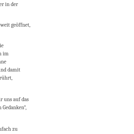
r in der
eit geöffnet,
ie
h im
hne
und damit
rührt,
r uns auf das
n Gedanken“,
nfach zu