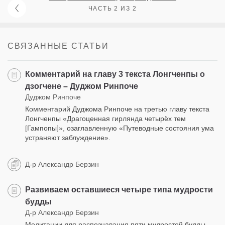
ЧАСТЬ 2 ИЗ 2
СВЯЗАННЫЕ СТАТЬИ
Комментарий на главу 3 текста Лонгченпы о
дзогчене – Дуджом Ринпоче
Дуджом Ринпоче
Комментарий Дуджома Ринпоче на третью главу текста
Лонгченпы «Драгоценная гирлянда четырёх тем
[Гампопы]», озаглавленную «Путеводные состояния ума
устраняют заблуждение».
Д-р Александр Берзин
Развиваем оставшиеся четыре типа мудрости
будды
Д-р Александр Берзин
Медитации для распознавания пяти мудростей будды -