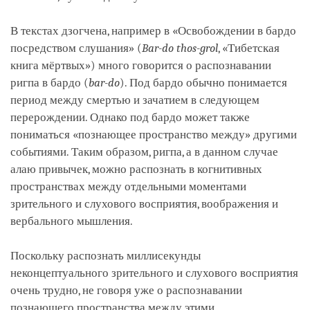
В текстах дзогчена, например в «Освобождении в бардо
посредством слушания» (
Bar
-
do
thos
-
grol
, «Тибетская
книга мёртвых») много говорится о распознавании
ригпа в бардо (
bar
-
do
). Под бардо обычно понимается
период между смертью и зачатием в следующем
перерождении. Однако под бардо может также
пониматься «познающее пространство между» другими
событиями. Таким образом, ригпа, а в данном случае
алаю привычек, можно распознать в когнитивных
пространствах между отдельными моментами
зрительного и слухового восприятия, воображения и
вербального мышления.
Поскольку распознать миллисекунды
неконцептуального зрительного и слухового восприятия
очень трудно, не говоря уже о распознавании
познающего пространства между этими