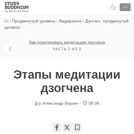
Close
Study
Buddhism
Home
›
Продвинутый уровень
›
Ваджраяна
›
Дзогчен: продвинутый
уровень
Как практиковать медитацию дзогчена
ЧАСТЬ 2 ИЗ 2
Этапы медитации
дзогчена
Д-р Александр Берзин
08:08