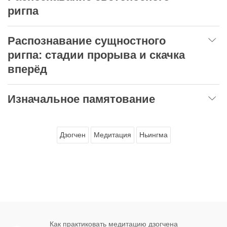
ригпа
Распознавание сущностного
ригпа: стадии прорыва и скачка
вперёд
Изначальное памятование
Дзогчен
Медитация
Ньингма
Как практиковать медитацию дзогчена