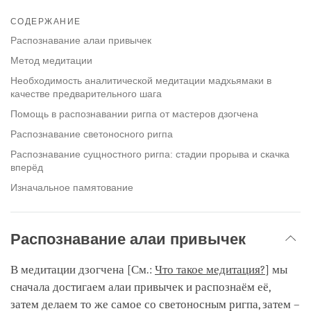
Share
Bookmark
on
СОДЕРЖАНИЕ
facebook
Распознавание алаи привычек
Метод медитации
Необходимость аналитической медитации мадхьямаки в
качестве предварительного шага
Помощь в распознавании ригпа от мастеров дзогчена
Распознавание светоносного ригпа
Распознавание сущностного ригпа: стадии прорыва и скачка
вперёд
Изначальное памятование
Распознавание алаи привычек
В медитации дзогчена [См.:
Что такое медитация?
] мы
сначала достигаем алаи привычек и распознаём её,
затем делаем то же самое со светоносным ригпа, затем –