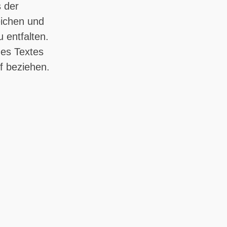
s der
eichen und
 entfalten.
des Textes
uf beziehen.