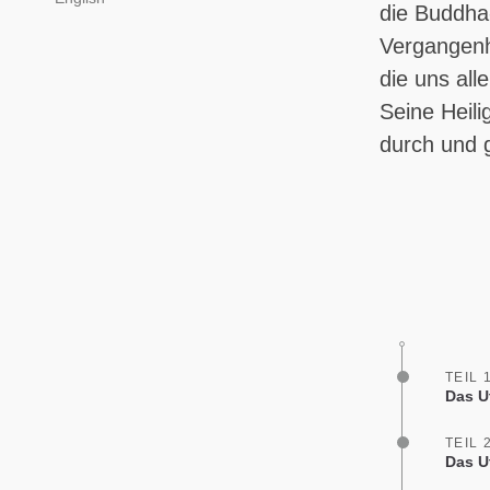
die Buddha-
Vergangenh
die uns all
Seine Heili
durch und g
TEIL 
Das U
TEIL 
Das U