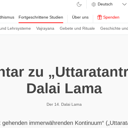
ddhismus
Fortgeschrittene Studien
Über uns
Spenden
und Lehrsysteme
Vajrayana
Gebete und Rituale
Geschichte und
ar zu „Uttaratantr
Dalai Lama
Der 14. Dalai Lama
t gehenden immerwährenden Kontinuum“ („Uttarata