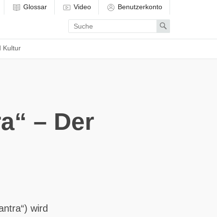
Glossar
Video
Benutzerkonto
Enter
Search
search
term
 Kultur
a“ – Der
ntra“) wird