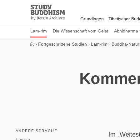
Close
Study
Buddhism
Grundlagen
Tibetischer Bu
Home
Lam-rim
Die Wissenschaft vom Geist
Abhidharma 
›
Fortgeschrittene Studien
›
Lam-rim
›
Buddha-Natur
Komment
ANDERE SPRACHE
Im „Weites
English