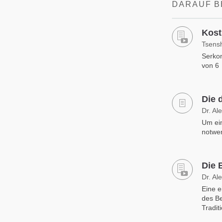
DARAUF B
Kost
Tsens
Serkon
von 6
Die 
Dr. Al
Um ein
notwen
Die 
Dr. Al
Eine 
des Be
Tradit