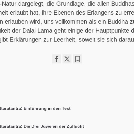
Natur dargelegt, die Grundlage, die allen Buddha
eit erlaubt hat, ihre Ebenen des Erlangens zu err
en erlauben wird, uns vollkommen als ein Buddha zu
gkeit der Dalai Lama geht einige der Hauptpunkte 
ibt Erklärungen zur Leerheit, soweit sie sich dara
Share
Bookmark
on
facebook
1
ttaratantra: Einführung in den Text
2
ttaratantra: Die Drei Juwelen der Zuflucht