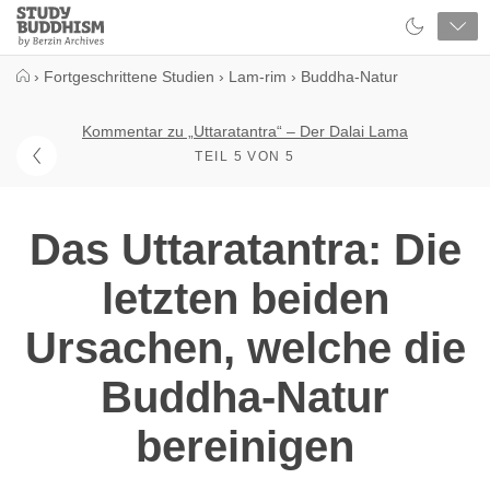
Close
Study
Buddhism
Home
›
Fortgeschrittene Studien
›
Lam-rim
›
Buddha-Natur
Kommentar zu „Uttaratantra“ – Der Dalai Lama
TEIL 5 VON 5
Das Uttaratantra: Die
letzten beiden
Ursachen, welche die
Buddha-Natur
bereinigen