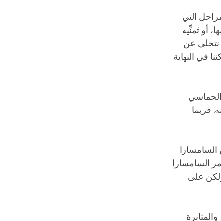
مراحل التي
أو تَمنِّيه
ن نتخلى عن
نا في النهاية
 الحماسي
. فربما
 السامسارا
مر السامسارا
 ولكن على
والمثابرة