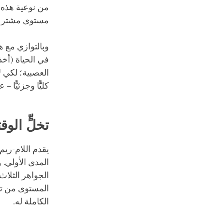
من نوعية هذه ا
مستوى مشترك 
وبالتوازي مع ه
في الحياة (أخذ
العصبية؛ لكي ل
كليًّا وجزئيًّا
تخلٍّ الوق
يقدم اللام-ريم
المدى الأولي. 
الجواهر الثلاث
المستوى من تخل
الكاملة له.