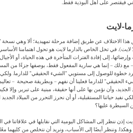
ثاني فيقتصر على أهل البوذية فقط.
ما-لايت
 هذا الاختلاف عن طريق إضافة مرحلة تمهيدية؛ ألا وهي نسخة "ا
 لايت). في تخل الخاص بالدارما لايت هو تحول اهتمامنا الأساس
وإرضائها، إلى إفادة الفترات المتأخرة في هذه الحياة، أو الأجيال 
– مع ذلك – إنما هي سارية المفعول فقط، بوصفها جزءًا من المسا
رد خطوة للوصول إلى مستويي "الشيء الحقيقي" للدارما. ولكي
 الحقيقي" للدارما فعلينا أن نفهم – وبطريقة صحيحة – تعاليم 
 الجديد، وأن نؤمن بها على أنها حقيقة، مبنية على تبرير. وإلا فكي
ي نفيد حياتنا المستقبلية، أو أن نحرز التحرر من الميلاد الجديد 
ن السيطرة عليها؟
يت إذن ننظر إلى المشاكل اليومية التي نقابلها في علاقاتنا في الح
هكذا. وننظر أيضًا إلى الأسباب، ونريد أن نتخلص من كليهما مع