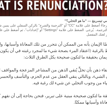
شي تيسرينغ — "ما هو التخلي؟"
لتشغيل الترجمة، رجاءً أضغط على علامة "CC" أو "الترجمة والشرح" بالركن السفلي 
ر لغتك المفضل
ا الإيمان بأنه من الممكن أن نتحرر من تلك المعاناة وأسبابها، 
ط بالرغبة (اعتقاد المرء بصحة شيء ما لمجرد رغبته في أن يكون
لإيمان بحقيقة ما لتكون صحيحة بكل الطرق الثلاث:
فاء ذهن بأن تخلٍّ يُنقي الذهن من المشاعر المزعجة والمواقف ا
الشيء، وبالتالي ينقي العقل من عدم الحزم، والتأسف والحسر
ياء من وجوب التخلي عن شيء لك رغبة فيه.
قيقة ما لتكون صحيحة مبنية على تبرير، فنحن بحاجة إلى أن نفهم
ناة وأسبابها ممكنًا.