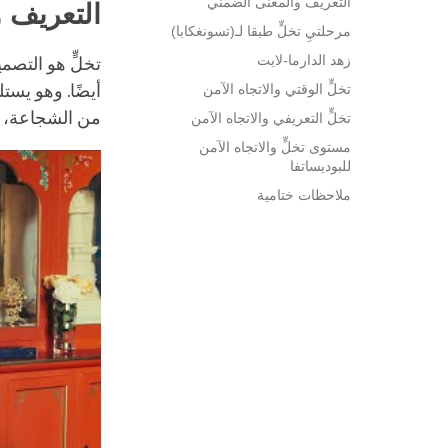
التعريف والمعنى الضمني
التعريف 
مرحلتيِ تخلٍّ طبقا لـ(تسونغكابا)
زهد الدارما-لايت
تخلٍّ هو التص
تخلٍّ الوقتي والاتجاه الآمن
أيضًا. وهو يستل
من الشجاعة، 
تخلٍّ التعريفي والاتجاه الآمن
مستوى تخلٍّ والاتجاه الآمن
للبوديساتفا
ملاحظات ختامية