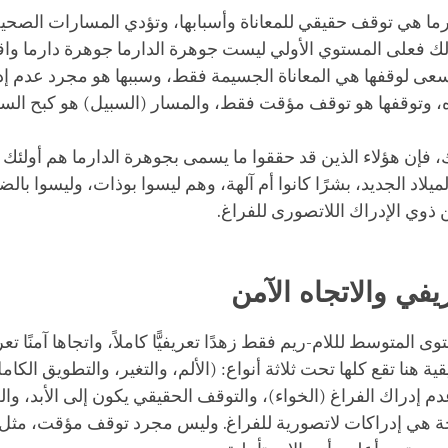
رما هي توقف حقيقي للمعاناة وأسبابها، وتؤدي المسارات الصحيح
لك فعلى المستوي الأولي ليست جوهرة الدارما جوهرة دارما واقع
 نسعى لوقفها هي المعاناة الجسيمة فقط، وسببها هو مجرد عدم إ
، وتوقفها هو توقف مؤقت فقط، والمسار (السبيل) هو كبح السل
 فإن هؤلاء الذين قد حققوا ما يسمى بجوهرة الدارما هم أولئك
يلاد الجديد، بشرًا كانوا أم آلهة، وهم ليسوا بوذات، وليسوا بال
ن ذوي الإدراك اللاتصورى للفراغ.
ريفي والاتجاه الآمن
المتوسط لللام-ريم فقط زهدًا تعريفيًّا كاملاً، واتجاها آمنًا تعريفيً
قية هنا تقع كلها تحت ثلاثة أنواع: (الألم، والتغير، والتطويق الكا
م إدراك الفراغ (الخواء)، والتوقف الحقيقي يكون إلى الأبد، وا
 هي إدراكات لاتصورية للفراغ. وليس مجرد توقف مؤقت، مثل 