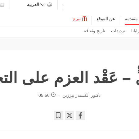
متقدمة
عن الموقع
تبرع
يانا
ترديدات
تاريخ وثقافة
ّ – عَقْد العزم على الت
دكتور ألكسندر بيرزين
05:56
Bookmark
Share
on