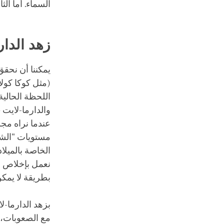
السماء. أما ال
زهد الدار
يمكننا أن نحقق
(مثل كوكا كولا
اللحظة الحالية 
والدارما-لايت 
عندما نراه مج
مستويات "الشيء
الخاصة بالميلاد
نعمل بإخلاص لك
بطريقة لا يمك
بزهد الدارما-لا
مع الصعوبات، و