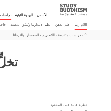
Study
Clos
Buddhism
الأسس
البوذية التبتية
دراسات 
Home
اللام-ريم
علم الذهن
نظم الأبيدارما ونُسُق المعتقد
فاجرا
›
دراسات متقدمة
›
اللام-ريم
›
السمسارا والنرفانا
تخلٍ
نظرة عامة على المحتوى