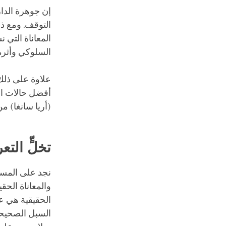
إن جوهرة الدا
التوقف. ومع ذ
المعاناة التي
السلوكي وأثره
علاوة على ذلك،
أفضل حالات الم
(أريا سانغا) م
تخلٍّ التع
نجد على المستوى 
والمعاناة الحقي
الحقيقية هي عد
السبل الصحيحة