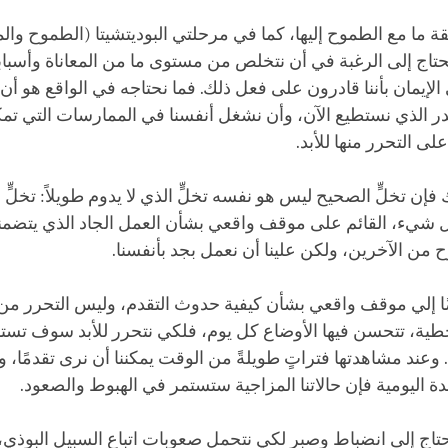
قيقة ما مع الطموح إليها، كما في مرحلتي البوديتشيتا (الطموح وال
حتاج إلى الرغبة في أن نتخلص من مستوى ما من المعاناة وأسبابها، 
 الإيمان بأننا قادرون على فعل ذلك. فما نحتاجه في الواقع هو أ
لقدر الذي نستطيع الآن، وأن نشغل أنفسنا في الممارسات التي تمكن
 التحرر منها للأبد.
فإن تخلٍّ الصحيح ليس هو نفسه تخلٍّ الذي لا يدوم طويلاً: تخلٍّ
شيء، القائم على موقف واقعي بشأن العمل الجاد الذي يتضمنه
من الآخرين، ولكن علينا أن نعمل بجد بأنفسنا.
ًا إلي موقف واقعي بشأن كيفية حدوث التقدم، وليس التحرر من
طية، تتحسن فيها الأوضاع كل يوم، فلكي نتحرر للأبد سوف تست
. وعند مشاهدتها فتراتٍ طويلةً من الوقت يمكننا أن نرى تقدمًا،
 اليومية فإن حالاتنا المزاجية ستستمر في الهبوط والصعود.
 نحتاج إلى انضباط وصبر لكي نتحمل صعوبات اتباع السبيل البوذي، 