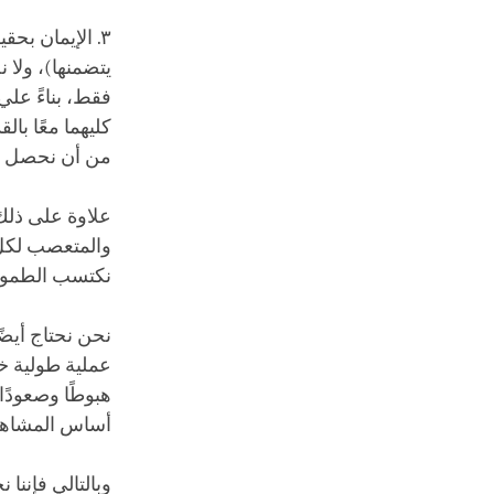
٣. الإيمان بح
يتضمنها)، ولا ن
فقط، بناءً علي
كليهما معًا با
من أن نحصل على
علاوة على ذلك 
والمتعصب لكل 
نكتسب الطموح 
نحن نحتاج أيض
عملية طولية خ
هبوطًا وصعودًا
أساس المشاهدة
وبالتالي فإننا