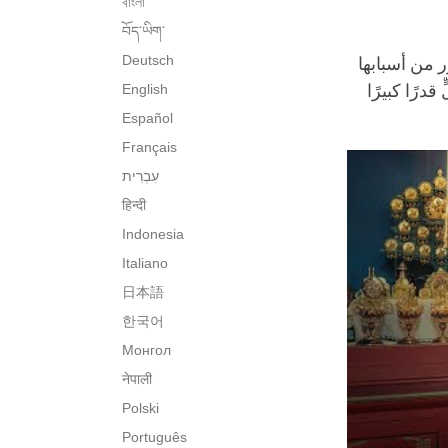
বাংলা
བོད་ཡིག་
Deutsch
 من أسبابها
درًا كبيرًا
English
Español
Français
עִבְרִית‎
हिन्दी
Indonesia
Italiano
日本語
한국어
Монгол
नेपाली
Polski
Português