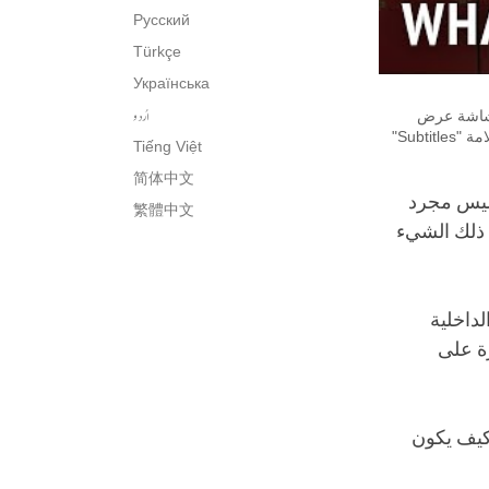
Русский
Türkçe
Українська
اُردو
على يمين شاشة عرض
الفيديو. لتغير لغة الترجمة، يُرجى الضغط على علامة "Settings" أو "إعدادات"، ثم أضغط على علامة "Subtitles"
Tiếng Việt
简体中文
وليس مجرد
繁體中文
 ذلك الشيء
لداخلية
ة على
 كيف يكون