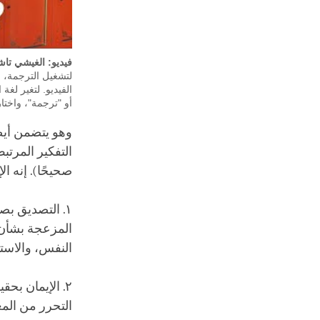
فيديو: الغيشي تا
أو "ترجمة"، واختا
وهو يتضمن أيضً
التفكير المرتب
صحيحًا). إنه ا
١. التصديق بص
المزعجة بشأن 
النفس، والاست
٢. الإيمان بح
التحرر من المعا