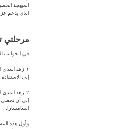
المبهجة الحصين
الذي يدعم عزمن
مرحلتيِ تخ
في الجوانب الأ
١. زهد المدى 
إلى الاستفادة 
٢. زهد المدى 
إلى أن نحظى با
السامسارا.
وأول هذه المس