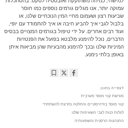
למישהי, כמיהה משתוקקת ואובססיה לסקס. בהסתכלות
עמוקה יותר, אנו מגלים גורמים נוספים כמו חוסר
שביעות רצון ושעמום מחיי המין הנוכחיים שלנו, או
בלבול לגבי איך להביע חיבה או איך להתמודד עם יופי,
ועוד רבים אחרים. על ידי טיפול בגורמים המצויים בבסיס
הדברים, נוכל להימנע מלבטא בפועל את הפנטזיות
המיניות שלנו ובכך להימנע מהבעיות שהן מביאות איתן
באופן בלתי נימנע.
Bookmark
Share
on
לצפייה בתוכן
facebook
מורשת קווי מוסר מערבית
קווי מוסר בודהיסטיים והחלטה נחרצת להשתחרר
לגלות כּנוּת לגבי השאיפות שלנו
התנהגות הרסנית והשפעותיה