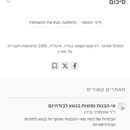
סיכום
דרכי המוסר
ההחלטה הנחרצת להשתחרר
תמלול סמינר, דוֹרְפְגֵמַיִינְשַׁפְט בורדו, איטליה, 1995 מתרגמת לעברית:
טל מעיין
Bookmark
Share
on
facebook
מאמרים קשורים
אי-הבנות נפוצות בנוגע לבודהיזם
ד"ר אלכסנדר ברזין
הבהרות של כמה מאי-ההבנות העיקריות בנוגע לתורות
הבודהיסטיות.