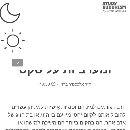
Study
Clos
Buddhism
Home
›
בודהיזם טיבטי
›
הדרך להארה
›
קארמה והתגלמות מחדש (לידה
מחדש).
השקפות בודהיסטיות
ומערביות על סקס
ד"ר אלכסנדר ברזין
49:50
הרבה גורמים למיניהם וסוגיות אִישִיוֹת למיניהן עשויים
להוביל אותנו לקיום יחסי מין עם בן הזוג או בת הזוג של
אדם אחר. המובהקים ביותר הם משיכה למישהו או