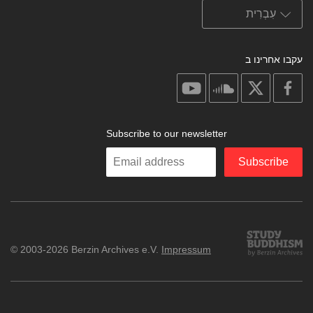
עקבו אחרינו ב
on
on
on
on
youtube
soundcloud
facebook
X
Subscribe to our newsletter
Enter
Subscribe
your
email
Study
© 2003-2026 Berzin Archives e.V.
Impressum
Buddhism
Home