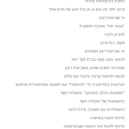
המניע להתנהגות מינית
קיום יחסי מין עם בן או בת הזוג של אדם אחר
אִי שְׂבִיעוּת רָצוֹן
"הגוף יפה" ואהבה חופשית
להביע חיבה
סקס, כיף וגיוון
אי-שביעות רצון ושעמום
להפוך מצב קשה בבית לקל יותר
מערכות יחסים שאינן משביעות רצון
לבטא תחושת קִרבה וחיבור עם כולם
הנחיצות במדיטציה כדי להתמודד עם תשוקה שמתעוררת פתאום
"תסמונת הכלב המורעב" והאכלת השֵׁד
ההשפעות של האכלת השֵׁד
התמודדות עם משיכה פיזית ליופי
הדחף לגעת במישהו
הדחף לחוות את ההנאה שבאורגזמה