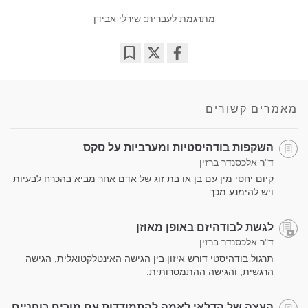
מתרגמת לעברית: שירלי אבידן
Bookmark
Share
on
facebook
מאמרים קשורים
השקפות בודהיסטיות ומערביות על סקס
ד"ר אלכסנדר ברזין
קיום יחסי מין עם בן או בת זוג של אדם אחר מביא בהכרח לבעיות
ויש להימנע מכך.
לגשת לבודהיזם באופן מאוזן
ד"ר אלכסנדר ברזין
תרגול בודהיסטי דורש איזון בין הגישה האינטלקטואלית, הגישה
הרגשית, והגישה ההתמסרותית.
העצה של הדלאי לאמה להתמודדות עם מורים רוחניים