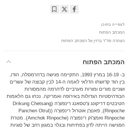
Bookmark
Share
on
לצפייה בתוכן
facebook
המכתב הפתוח
הצהרה מד"ר ברזין על המכתב הפתוח
המכתב הפתוח
ב- 16-19 במרץ 1993, התקיימה פגישה בדהרמסלה, הודו,
בין הוד קדושתו הדלאי לאמה ה-14 לבין קבוצה של עשרים
ושניים מורים ומורות מערביים לדהרמה מהמסורות
הבודהיסטיות הגדולות באירופה ואמריקה. נכחו גם הלאמות
הטיבטים דריקוּנג צ'טסאנג רינפוצ'ה (Drikung Chetsang
Rinpoche), פאנצ'ן אוֹטרוּל רינפוצ'ה ((Panchen Otrul
Rinpoche ואמצ'וֹק רינפוצ'ה (Amchok Rinpoche). מטרת
הפגישה הייתה לדון בפתיחות ובגלוי במגוון רחב של סוגיות