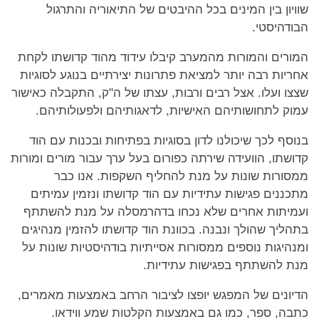
שוויון בין המינים בכל ההיבטים של התיאוריה והתרגול
הבודהיסטי.
המורים והמורות מהמערב קיבלו עידוד מהוד קדושתו לקחת
אחריות רבה יותר למציאת פתרונות יצירתיים בנוגע לסוגיות
שצצו ועלו. אצל רבים ורבות, עצתו של ה"ק, התקבלה כאישור
עמוק לתחושותיהם האישיות, לדאגותיהם ולפעולותיהם.
בנוסף לכך שיכולנו לדון בסוגיות בפתיחות ובכנות עם הוד
קדושתו, הוועידה שירתה כפורום בעל ערך עבור מורים ומורות
ממסורות שונות על מנת להחליף השקפות. אנו כבר
מתכננים פגישות עתידיות עם הוד קדושתו ונזמין עמיתים
ועמיתות אחרים שלא נכחו בדהרמסלה על מנת להשתתף
בתהליך שהולך ונבנה. בכוונת הוד קדושתו להזמין מנהיגים
ומנהיגות נוספים ממסורות אסייתיות בודהיסטיות שונות על
מנת להשתתף בפגישות עתידיות.
הדיונים של המפגש יופצו לציבור הרחב באמצעות מאמרים,
כתבה, ספר, כמו גם באמצעות הקלטות שמע ווידאו.