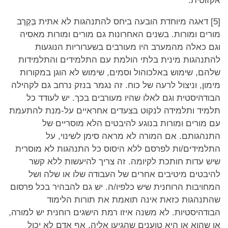
אקזוטית.
[5] דאגה מיוחדת הובעה ביחס להתנהגות לא אתית בְּקֶרֶב
מורים ומורות. בשנים האחרונות גם מורים ומורות מאסיה
וגם כאלה מהמערב היו מעורבים בשערוריות הנוגעות
להתנהגות מינית בלתי הולמת עם התלמידים והתלמידות
שלהם, שימוש באלכוהול וסמים, שימוש לא הוגן במקורות
מימון, וניצול לרעה של כוח. זה נגמר בנזק נרחב גם לקהילה
הבודהיסטית וגם לאלו שהיו מעורבים בכך. יש לעודד כל
תלמיד ותלמידה לנקוט בצעדים אחראיים על-מנת להתעמת
עם מורים ומורות בנוגע להיבטים הלא מוסריים של
התנהגותם. אם המורה לא מראה סימן לשינוי, על
התלמידים/ות לפרסם ללא היסוס כל התנהגות לא מוסרית
שיש עדות חותכת לקיומה. זה צריך להיעשות ללא קשר
להיבטים מיטיבים אחרים של העבודה שלו או שלה ושל
המחויבות הרוחנית שיש כלפיו/ה. יש גם להבהיר בכל פרסום
שהתנהגות כזאת אינה תואמת את תורות הלימוד
הבודהיסטיות. לא משנה איזו רמת הישגים רוחנית יש למורה,
או שהוא או היא טוענים שהגיעו אליה. אף אדם לא יכול