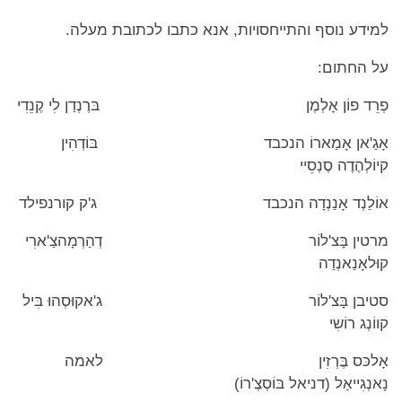
למידע נוסף והתייחסויות, אנא כתבו לכתובת מעלה.
על החתום:
פְרֵד פוֹן אָלְמֶן בּרֶנְדַן לִי קֶנֵדִי
אָגַ'אן אָמַארוֹ הנכבד בּוֹדְהִין
קיוֹלְהֶדֶה סֶנְסֵיי
אוֹלַנְד אָנַנְדָה הנכבד ג'ק קורנפילד
מרטין בָּצ'לוֹר דְהַרְמָהצַ'ארִי
קוּלאָנַאנְדַה
סטיבן בָּצ'לוֹר ג'אקוּסְהוּ בִּיל
קווֹנְג רוֹשִי
אָלכּס בֶּרְזִין לאמה
נָאנְגִייאַל (דניאל בּוֹסְצֶ'רוֹ)