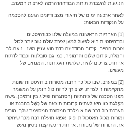
הנוגעות להעברת תורות הבודההדהרמה לארצות המערב.
לאחר ארבעה ימים של תיאורי מצב ודיונים הגענו להסכמה
על הנקודות הבאות:
[1] האחריות הראשונה במעלה שלנו כבודהיסטים
ובודהיסטיות היא לפעול למען יצירת עולם טוב יותר לכול
צורות החיים. קידום הבודהיזם כדת הוא עניין משני. נועם-לב
וחמלה, קידום שלום והרמוניה, כמו גם סובלנות וכבוד לדתות
אחרות, צריכים להיות שלושת העקרונות המנחים של
מעשינו.
[2] במערב, שבו כול כך הרבה מַסורות בודהיסטיות שונות
מתקיימות זו לצד זו, יש צורך להיות כול הזמן על המשמר
מפני הסכנה של כּיתתיות (הסתגרות ופילוג בין זרמים). גישה
מְפַלגת כזו היא לעתים קרובות תוצאה של כֶּשֶׁל בהבנת או
הערכת כול דבר שהוא מלבד המסורת המסוימת שלך. מורים
ומורות מכול האסכולות יפיקו אפוא תועלת רבה מכך שיחקרו
את התורות של מסורות אחרות וירכשו קצת ניסיון מעשי