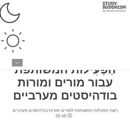
Study
Clos
Buddhism
Home
›
בודהיזם טיבטי
›
אודות הבודהיזם
›
תפיסות שגויות על אודות
הבודהיזם
מכתב פתוח מרֶשֶׁת
הַפְּעִילוּת המשותפת
עבור מורים ומורות
בודהיסטים מערביים
רֶשֶׁת הפעילות המשותפת למורים ומורות בודהיסטים מערביים
05:48