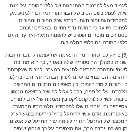
לעמוד מעל לנורמות ההתנהגות של כללי המוסר. על מנת
שלא לפגוע בשם הטוב של הבודההדהרמה וכדי למנוע נזק
לתלמידים/ות ומורים/ות, הכרחי שכל המורים והמורות
לפחות יחיו על פי חמשת נדרי החיים. במקרים שבהם
סטנדרטים מוסריים הופרו. יש להפנות חמלה וְאֹזֶן כְּרוּיָה גם
כלפי המורה וגם כלפי התלמיד/ה.
[6] בדיוק כפי שהדהרמה התאימה את עצמה לתרבויות רבות
ושונות במהלך ההיסטוריה שלה באסיה, כך היא מחויבת
לשינוי והתמרה בהתאם לתנאים במערב. למרות שעקרונות
הדהרמה הם נצחיים, עלינו לערוך הבחנה זהירה בְּהַבְדִּילֵנוּ
בין תורות לימוד חיוניות ובין מאפיינים תרבותיים המהווים
מלכודת. על כל פנים, בלבול עלול להיווצר כתוצאה ממגוון
סיבות. עשוי לעלות קונפליקט בין נאמנות של אדם למורים
אסייתיים ובין אחריות שלו לתלמידיו ותלמידותיו מהמערב.
באופן דומה, אדם עשוי להיתקל בחילוקי דעות בנוגע לערכו
המכובד של התרגול הנזירי לעומת ערך התרגול של אנשים
מן השורה. יתרה מכך, אנו מצהירים על כך שנחוץ שיהיה