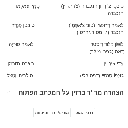
טוּבּטֵן צ'וֹדְרוֹן הנכבדה (צ'רי גרין) טֶנְזִין פּאַלְמוֹ
הנכבדה
לאמה דְרוּפּגְיוּ (טוֹנִי צַ'אפְּמָן) טוּבּטֶן פֶּנְדֵה
הנכבד (ג'יימס דוגהרטי)
לוֹפּוֹן קלוד דֶ'סְטְרִי לאמה סוּרְיַה
דָאס (ג'פרי מילר)
אֶדִי אִירְוִוין רוֹבּרט ת'ורמן
גּ'וּנְפּוֹ סֶנְסֵיי (דניס קלי) סילביה ווֶטְצֵל
הצהרה מד"ר ברזין על המכתב הפתוח
דרכי המוסר
מורים/ות רוחניים/ות