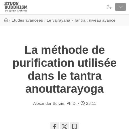
Close
Study
Buddhism
Home
›
Études avancées
›
Le vajrayana
›
Tantra : niveau avancé
La méthode de
purification utilisée
dans le tantra
anouttarayoga
Alexander Berzin, Ph.D.
28:11