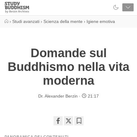
Close
Study
Buddhism
Home
›
Studi avanzati
›
Scienza della mente
›
Igiene emotiva
Domande sul
Buddhismo nella vita
moderna
Dr. Alexander Berzin
21:17
Share
Bookmark
on
PANORAMICA DEI CONTENUTI