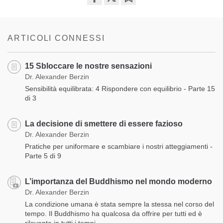
Share
Bookmark
on
facebook
ARTICOLI CONNESSI
15 Sbloccare le nostre sensazioni
Dr. Alexander Berzin
Sensibilità equilibrata: 4 Rispondere con equilibrio - Parte 15
di 3
La decisione di smettere di essere fazioso
Dr. Alexander Berzin
Pratiche per uniformare e scambiare i nostri atteggiamenti -
Parte 5 di 9
L’importanza del Buddhismo nel mondo moderno
Dr. Alexander Berzin
La condizione umana è stata sempre la stessa nel corso del
tempo. Il Buddhismo ha qualcosa da offrire per tutti ed è
rilevante in tutti i tempi.