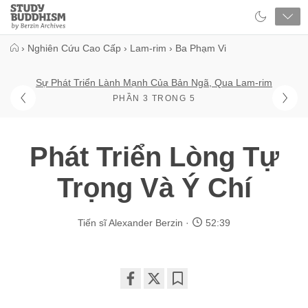
Close
Study
Buddhism
Home
›
Nghiên Cứu Cao Cấp
›
Lam-rim
›
Ba Phạm Vi
Sự Phát Triển Lành Mạnh Của Bản Ngã, Qua Lam-rim
PHẦN 3 TRONG 5
Phát Triển Lòng Tự
Trọng Và Ý Chí
Tiến sĩ Alexander Berzin
52:39
Share
Bookmark