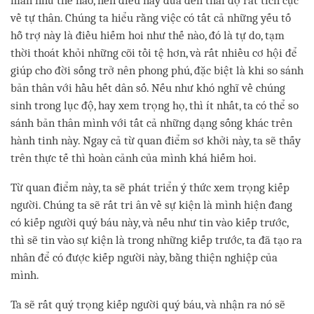
mắn như thế nào, nên điều này đưa đến thái độ rất tích cực
về tự thân. Chúng ta hiểu rằng việc có tất cả những yếu tố
hỗ trợ này là điều hiếm hoi như thế nào, đó là tự do, tạm
thời thoát khỏi những cõi tồi tệ hơn, và rất nhiều cơ hội để
giúp cho đời sống trở nên phong phú, đặc biệt là khi so sánh
bản thân với hầu hết dân số. Nếu như khó nghĩ về chúng
sinh trong lục độ, hay xem trọng họ, thì ít nhất, ta có thể so
sánh bản thân mình với tất cả những dạng sống khác trên
hành tinh này. Ngay cả từ quan điểm sơ khởi này, ta sẽ thấy
trên thực tế thì hoàn cảnh của mình khá hiếm hoi.
Từ quan điểm này, ta sẽ phát triển ý thức xem trọng kiếp
người. Chúng ta sẽ rất tri ân về sự kiện là mình hiện đang
có kiếp người quý báu này, và nếu như tin vào kiếp trước,
thì sẽ tin vào sự kiện là trong những kiếp trước, ta đã tạo ra
nhân để có được kiếp người này, bằng thiện nghiệp của
mình.
Ta sẽ rất quý trọng kiếp người quý báu, và nhận ra nó sẽ