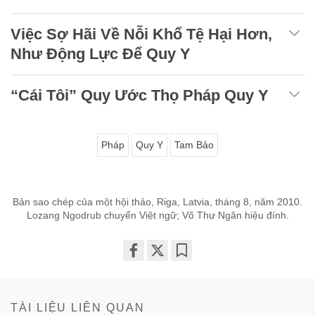
Việc Sợ Hãi Về Nỗi Khổ Tệ Hại Hơn,
Như Động Lực Để Quy Y
“Cái Tôi” Quy Ước Thọ Pháp Quy Y
Pháp
Quy Y
Tam Bảo
Bản sao chép của một hội thảo, Riga, Latvia, tháng 8, năm 2010.
Lozang Ngodrub chuyển Việt ngữ; Võ Thư Ngân hiệu đính.
Share
Bookmark
on
facebook
TÀI LIỆU LIÊN QUAN