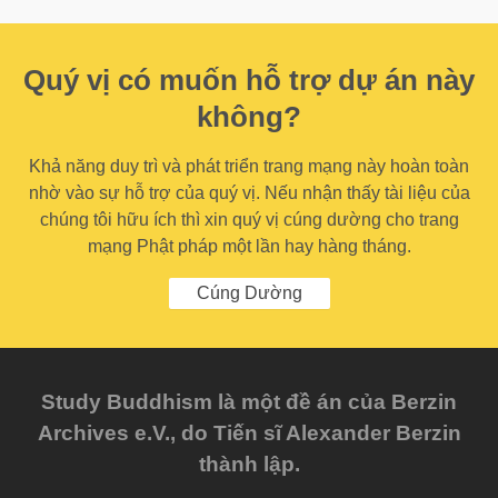
Quý vị có muốn hỗ trợ dự án này
không?
Khả năng duy trì và phát triển trang mạng này hoàn toàn
nhờ vào sự hỗ trợ của quý vị. Nếu nhận thấy tài liệu của
chúng tôi hữu ích thì xin quý vị cúng dường cho trang
mạng Phật pháp một lần hay hàng tháng.
Cúng Dường
Study Buddhism là một đề án của Berzin
Archives e.V., do Tiến sĩ Alexander Berzin
thành lập.