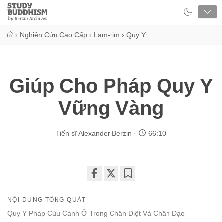
Close
Study
Buddhism
Home
›
Nghiên Cứu Cao Cấp
›
Lam-rim
›
Quy Y
Giúp Cho Pháp Quy Y
Vững Vàng
Tiến sĩ Alexander Berzin
66:10
Share
Bookmark
on
NỘI DUNG TỔNG QUÁT
facebook
Quy Y Pháp Cứu Cánh Ở Trong Chân Diệt Và Chân Đạo