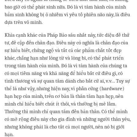
bao giờ có thể phát sinh nữa. Đó là vì tâm hành của mình
bẩm sinh không bị ô nhiễm vì yếu tố phiền não này, là điều
dựa trên vô minh.
Khía cạnh khác của Pháp Bảo sâu nhất này, tức diệu đế thứ
tư, đề cập đến chân đạo. Điều này có nghĩa là chân đạo của
sự hiểu biết, chứng ngộ và tất cả các phẩm chất tốt đẹp
khác, chẳng hạn như lòng từ và lòng bi, có thể phát triển
trong tâm hành của mình. Đó là vì tâm hành của chúng ta
có mọi tiềm năng và khả năng để hiểu bất cứ điều gì, có
tình thương và sự quan tâm dành cho bất cứ ai, v.v... Tuy sự
thể là như vậy, nhưng hiện nay, vì phần cứng (hardware)
hạn hẹp của mình, trên cơ bản là thân tâm hạn hẹp, nên
mình chỉ hiểu biết chút ít thôi, và thường bị mê lầm.
Thường thì mình chỉ quan tâm đến bản thân. Có thể mình
có mở rộng điều này cho gia đình và những người thân yêu,
nhưng không phải là cho tất cả mọi người, nên nó bị giới
hạn.