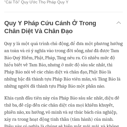
“Cái Tôi” Quy Ước Thọ Pháp Quy Y
Quy Y Pháp Cứu Cánh Ở Trong
Chân Diệt Và Chân Đạo
Quy y là một quá trình chủ động, để đưa một phương hướng
an toàn và có ý nghĩa vào trong đời sống, như đã được Tam
Bảo Quý Hiếm, Phật, Pháp, Tăng nêu ra. Có nhiều mức độ
hiểu biết về Tam Bảo, nhưng ở mức độ sâu sắc nhất, thì
Pháp Bảo nói về các chân diệt và chân đạo, Phật Bảo là
những bậc đã thành tựu Pháp Bảo viên mãn, và Tăng Bảo là
những người đã thành tựu Pháp Bảo một phần nào.
Khía cạnh đầu tiên này của Pháp Bảo sâu sắc nhất, diệu đế
thứ ba, đề cập đến các chân diệt của mọi khiếm khuyết,
phiền não, xu hướng, vô minh và sự thúc bách của nghiệp,
xảy ra trong hoạt động tinh thần (tâm hành) của mình.
Điều này có nghĩa là chúng sẽ biến mất mãi mãi, và không