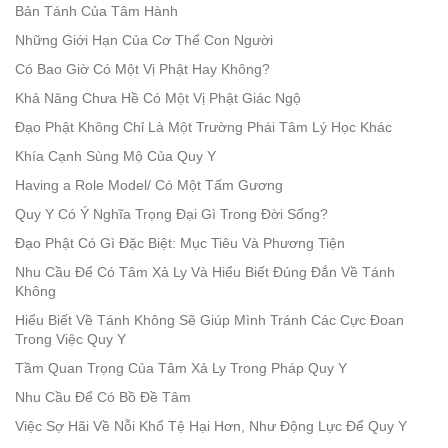
Bản Tánh Của Tâm Hành
Những Giới Hạn Của Cơ Thể Con Người
Có Bao Giờ Có Một Vị Phật Hay Không?
Khả Năng Chưa Hề Có Một Vị Phật Giác Ngộ
Đạo Phật Không Chỉ Là Một Trường Phái Tâm Lý Học Khác
Khía Cạnh Sùng Mộ Của Quy Y
Having a Role Model/ Có Một Tấm Gương
Quy Y Có Ý Nghĩa Trọng Đại Gì Trong Đời Sống?
Đạo Phật Có Gì Đặc Biệt: Mục Tiêu Và Phương Tiện
Nhu Cầu Để Có Tâm Xả Ly Và Hiểu Biết Đúng Đắn Về Tánh
Không
Hiểu Biết Về Tánh Không Sẽ Giúp Mình Tránh Các Cực Đoan
Trong Việc Quy Y
Tầm Quan Trọng Của Tâm Xả Ly Trong Pháp Quy Y
Nhu Cầu Để Có Bồ Đề Tâm
Việc Sợ Hãi Về Nỗi Khổ Tệ Hại Hơn, Như Động Lực Để Quy Y