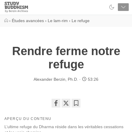
Close
Study
Buddhism
Home
›
Études avancées
›
Le lam-rim
›
Le refuge
Rendre ferme notre
refuge
Alexander Berzin, Ph.D.
53:26
Share
Bookmark
on
APERÇU DU CONTENU
facebook
L’ultime refuge du Dharma réside dans les véritables cessations