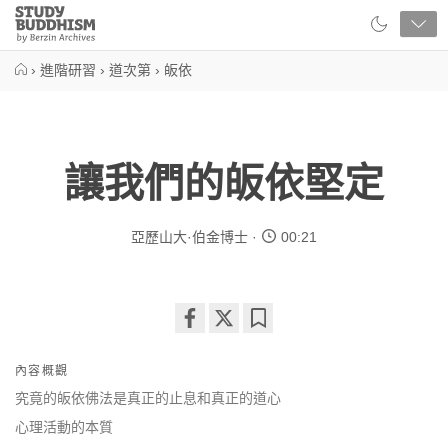
Close
Study
Buddhism
Home
›
進階研習
›
道次第
›
皈依
讓我們的皈依堅定
亞歷山大·伯金博士
00:21
Share
Bookmark
on
內容概觀
facebook
究竟的皈依佛法是真正的止息和真正的道心
心理活動的本質