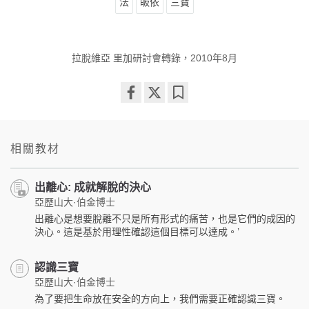
法
皈依
三寶
拉脫維亞 里加研討會轉錄，2010年8月
Share
Bookmark
on
facebook
相關教材
出離心: 成就解脫的決心
亞歷山大·伯金博士
出離心是想要脫離不只是所有形式的痛苦，也是它們的成因的
決心。這是基於用理性確認這個目標可以達成。’
認識三寶
亞歷山大·伯金博士
為了要把生命放在安全的方向上，我們需要正確認識三寶。