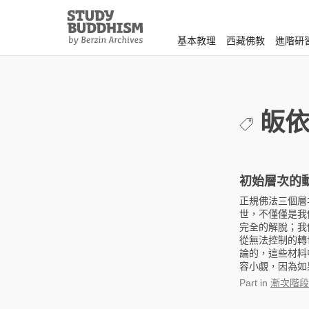
Close
Study
Buddhism
基本教理
西藏佛教
進階研
Home
皈
初始層次的
正規佛法三個層
世，不僅僅是我
完全的解脫；我
從無法控制的轉
論的，這些材料
容小覷，因為如
Part
in
漸次階段