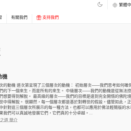
習
有關我們
支持我們
依
動機
次的動機 道次第呈現了三個層次的動機： 初始層次——我們思考如何確
們的下一個來生，而是所有的來生。 中級層次——我們的動機是從無法
們想要得到解脫。 最高級的層次——我們的目標是達到完全開悟的佛陀
世中得解脫。 很顯然，每一個層次都是基於對轉世的假設。儘管如此，
中針對這三個層次所展示的每一種方法，也都可以應用於佛法輕簡版的水
果我們可以真誠地發展它們，它們真的十分卓越。...
之道 簡介