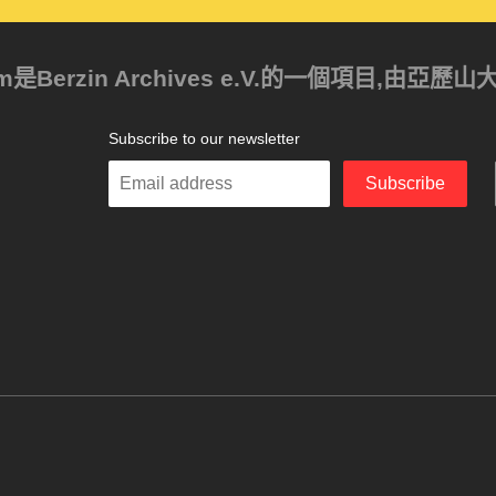
ism是Berzin Archives e.V.的一個項目,由
Subscribe to our newsletter
Enter
Subscribe
your
email