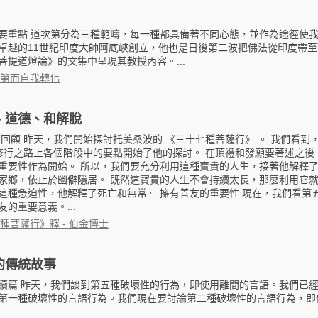
要重點 道次第分為三種範疇，每一種都具備著不同心態，並作為途徑使
卓越的11世紀印度大師阿底峽創立，他也是日後第二波把佛法從印度帶
菩提道燈論》的文集中呈現其教授內容。...
第而自我轉化
、道德、和解脫
 回顧 昨天，我們開始探討托美桑波的 《三十七種菩薩行》 。 我們看到
即修行之路上各個階段中的要點開始了他的探討。 在頂禮和發願要著述之後
重要性作為開始。 所以，我們要充分利用這種寶貴的人生，接著他解釋
家鄉，依止於幽僻隱居。 既然這寶貴的人生不會持續太長，那麼利用它就
這種急迫性，他解釋了死亡和無常。 擁有善友的重要性 現在，我們看第
的重要意義。...
種菩薩行》釋 - 伯金博士
的傳統故事
續篇 昨天，我們談到第五種破壞性的行為，即使用離間的言語。我們已
第一種破壞性的言語行為。我們現在要討論第二種破壞性的言語行為，即