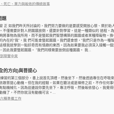
、死亡、業力與皈依的傳統故事
問題
習 正 如我們昨天所討論的，我們努力要做的是要感受開放心懷、樂於助人 
。不僅需要針對人把圍牆放倒，還要針對學習。這是一種類似的 過程。
夠將事物為我所用，而不是豎起我們智慧構築的圍牆或者某種障礙物。換
的內在的“我”，我 們可能會豎起圍牆，我們還會想，“我們只是作為一種
這樣我就學到一點好奇而有情趣的東西。因為如果要我必須深入接觸一個
因此我要豎起圍牆。 ”我們同樣需要放倒這種圍牆。 我...
到現實中來
全的方向)與菩提心
備練習的第三個部分，書上說首先頂禮，然後坐下，然後透過專住在呼吸
依跟菩提心動機。但在我的經驗，如果在聽法或是禪修之前，不作任何事
有點機械化。因為這邊說你要先坐下，專注呼吸，然後皈依發心，我覺得
動機了，不然你就沒有動機可言。...
六種準備工作