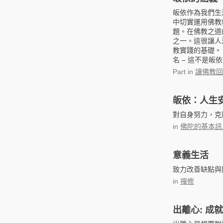
皈依作為我們生
中切實運用佛教
題。在佛教之道
之一。這很讓人
教實踐的基礎。
名 – 這不是皈
Part
in
讓佛教回
皈依：人生
對自身努力，克
in
佛陀的基本訊
意義生活
致力改善缺點與
in
禪修
出離心: 成