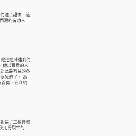
我們達至證悟。這
至西藏的有功人
，他通過陳述我們
，他以寶貴的人
了對此最有益的各
很急迫了。 為
五首偈，它介紹
經談論了三種身體
使用分裂性的