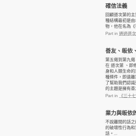
確信法義
回顧道次第的主
種結構最初是由
物，他在名為《
Part
in
通過道次
善友、皈依
第五偈到第九偈
在 道次第 、
身和人類生命的
種條件，即遠離
了幫助我們認識
的主題是擁有善友
Part
in
《三十七
業力與皈依
不說離間的話之
的破壞性行為和
話。...