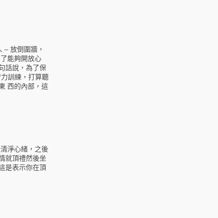
– 放倒圍牆，
為了能夠開放心
句話說，為了保
智力訓練，打算聽
東 西的內部，這
來清淨心緒，之後
情就頂禮然後坐
這是表示你在頂