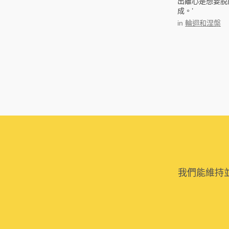
出離心是想要脫
成。’
in
輪迴和涅槃
我們能維持