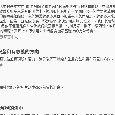
活中的基本方向 我 們討論了我們有時候面對佛教時的各種問題，並將注
教義時很多人常有的困難上。觀照如何應對這一問題的另一個重要領域是
的最初幾個階段，我們通常對很多東西不加重視、忽而略之。對很多人來
沮喪，因為一旦皈依成為一種對我們 來說是瑣屑無意義之事，我們其實
 皈 依不僅僅是像某些佛教傳統那樣重複一句慣用語、割下一縷頭髮，或
依的精髓。實際上，皈依是對生活態度從最基礎上的完全轉變。...
到現實中來
安全和有意義的方向
服缺點並實現所有潛力，這是我們可以給人生最安全和最有意義的方向。
息
開發潛能，避免生活中毫無前景的沮喪。
就解脫的決心