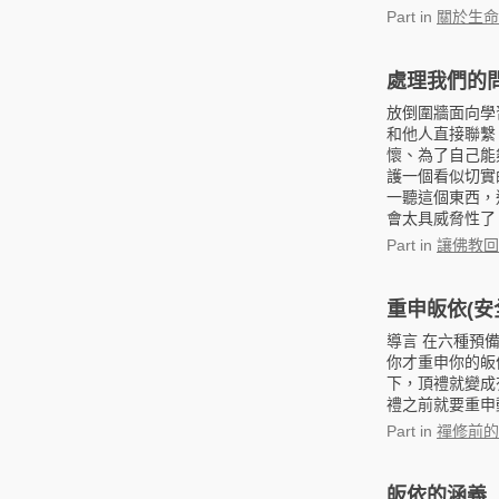
Part
in
關於生命
處理我們的
放倒圍牆面向學
和他人直接聯繫
懷、為了自己能
護一個看似切實
一聽這個東西，
會太具威脅性了，
Part
in
讓佛教回
重申皈依(安
導言 在六種預
你才重申你的皈
下，頂禮就變成
禮之前就要重申
Part
in
禪修前的
皈依的涵義