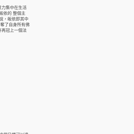
意力集中在生活
皈依的 整個主
說，皈依即其中
剝奪了自身所有佛
許再冠上一個法