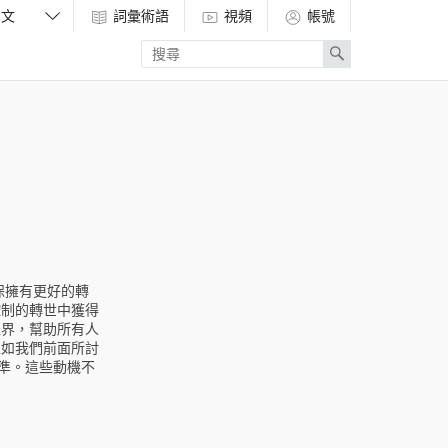
詞彙術語
視頻
帳號
Enter
Search
search
term
保擁有更好的轉
控制的轉世中獲得
境界，幫助所有人
正如我們前面所討
準。這些動機不