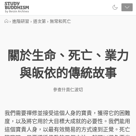
Close
Study
Buddhism
Home
›
進階研習
›
道次第
›
無常和死亡
關於生命、死亡、業力
與皈依的傳統故事
參查什貢仁波切
我們需要禪修並接受這個人身的寶貴，獲得它的困難
度，以及將它用於大目標大成就的必要性。我們能用
這個寶貴人身，以最有效簡易的方式達到正覺。死亡