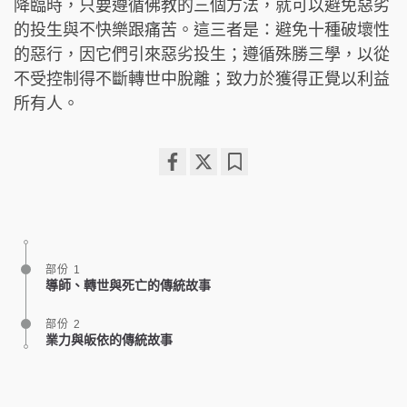
降臨時，只要遵循佛教的三個方法，就可以避免惡劣
的投生與不快樂跟痛苦。這三者是：避免十種破壞性
的惡行，因它們引來惡劣投生；遵循殊勝三學，以從
不受控制得不斷轉世中脫離；致力於獲得正覺以利益
所有人。
Share
Bookmark
on
facebook
部份 1
導師、轉世與死亡的傳統故事
部份 2
業力與皈依的傳統故事