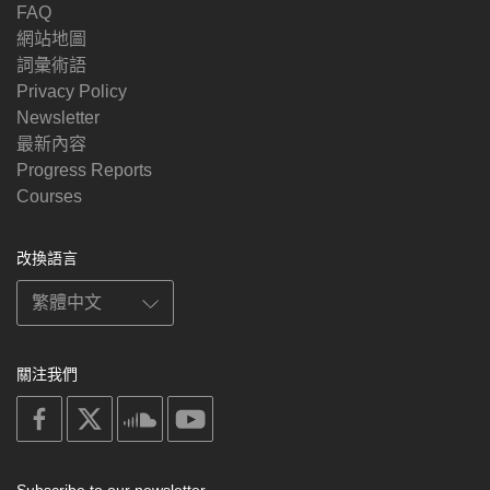
FAQ
網站地圖
詞彙術語
Privacy Policy
Newsletter
最新內容
Progress Reports
Courses
改換語言
關注我們
on
on
on
on
facebook
X
soundcloud
youtube