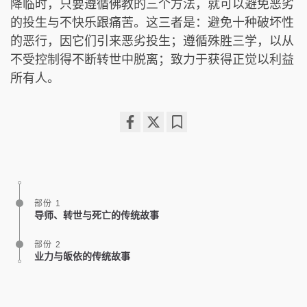
降临时，只要遵循佛教的三个方法，就可以避免恶劣
的投生与不快乐跟痛苦。这三者是：避免十种破坏性
的恶行，因它们引来恶劣投生；遵循殊胜三学，以从
不受控制得不断转世中脱离；致力于获得正觉以利益
所有人。
Share
Bookmark
on
facebook
部份 1
导师、转世与死亡的传统故事
部份 2
业力与皈依的传统故事