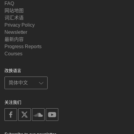
FAQ
网站地图
词汇术语
Privacy Policy
Newsletter
最新内容
Progress Reports
Courses
改换语言
关注我们
on
on
on
on
facebook
X
soundcloud
youtube