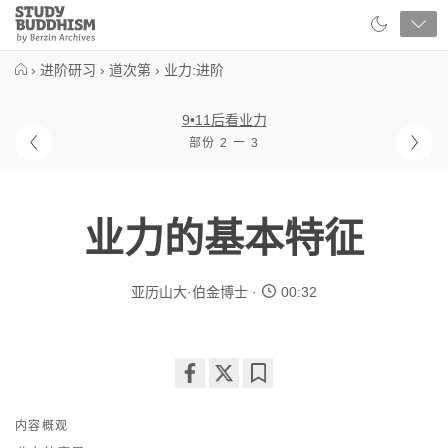
Close
Study
Buddhism
Home
›
进阶研习
›
道次第
›
业力:进阶
9•11后看业力
部份 2 一 3
业力的基本特征
亚历山大·伯金博士
00:32
Share
Bookmark
on
内容概观
facebook