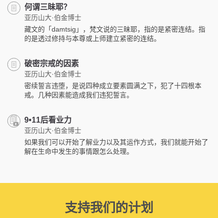
何谓三昧耶？
亚历山大·伯金博士
藏文的「damtsig」，梵文说的三昧耶，指的是紧密连结。指
的是透过修持与本尊或上师建立紧密的连结。
破密宗戒的因素
亚历山大·伯金博士
密续誓言违堕，是说四种成立要素圆满之下，犯了十四根本
戒。几种因素能造成我们违犯誓言。
9•11后看业力
亚历山大·伯金博士
如果我们可以开始了解业力以及其运作方式，我们就能开始了
解在生命中发生的事情跟怎么处理。
支持我们的计划