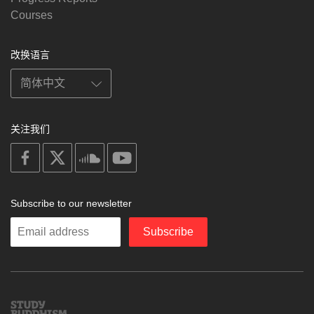
Courses
改换语言
关注我们
on
on
on
on
facebook
X
soundcloud
youtube
Subscribe to our newsletter
Enter
Subscribe
your
email
Study