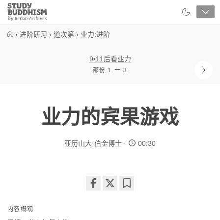
Close
Study
Buddhism
Home
›
进阶研习
›
道次第
›
业力:进阶
9•11后看业力
部份 1 一 3
业力的宾果游戏
亚历山大·伯金博士
00:30
Share
Bookmark
on
内容概观
facebook