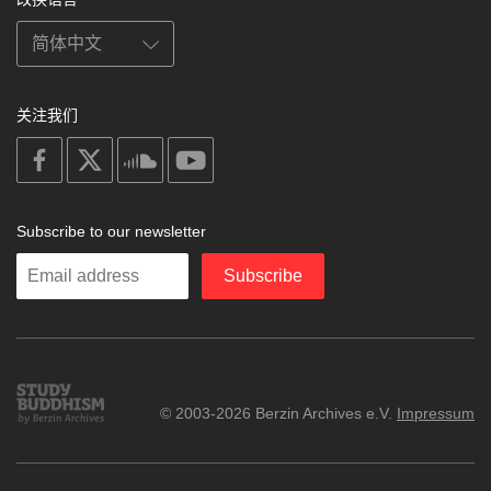
关注我们
on
on
on
on
facebook
X
soundcloud
youtube
Subscribe to our newsletter
Enter
Subscribe
your
email
Study
© 2003-2026 Berzin Archives e.V.
Impressum
Buddhism
Home