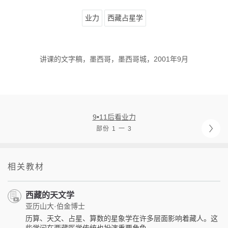
业力
西藏占星学
讲课的文字稿，墨西哥，墨西哥城，2001年9月
9•11后看业力
部份 1 一 3
相关教材
西藏的天文学
亚历山大·伯金博士
历算、天文、占星、算数的星象学在许多层面影响着藏人。这
些学问在西藏医学传统也扮演重要角色。