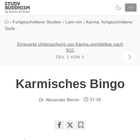
Close
Study
Buddhism
Home
›
Fortgeschrittene Studien
›
Lam-rim
›
Karma: fortgeschrittene
Stufe
Erneuerte Untersuchung von Karma unmittelbar nach
9/11
TEIL 1 VON 3
Karmisches Bingo
Dr. Alexander Berzin
37:39
Share
Bookmark