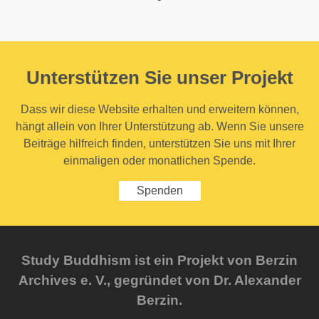
Unterstützen Sie unser Projekt
Dass wir diese Website erhalten und erweitern können,
hängt allein von Ihrer Unterstützung ab. Wenn Sie unsere
Beiträge hilfreich finden, unterstützen Sie uns mit Ihrer
einmaligen oder monatlichen Spende.
Spenden
Study Buddhism ist ein Projekt von Berzin
Archives e. V., gegründet von Dr. Alexander
Berzin.