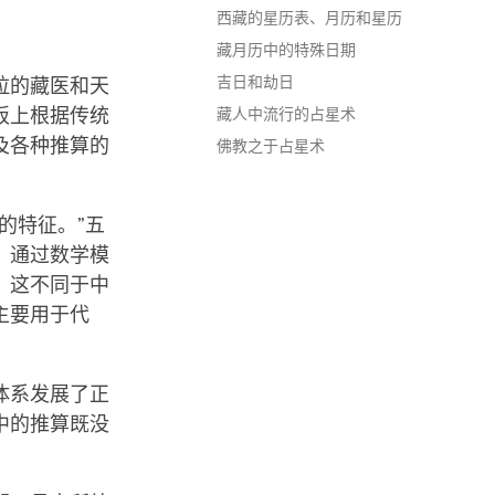
西藏的星历表、月历和星历
藏月历中的特殊日期
吉日和劫日
拉的藏医和天
板上根据传统
藏人中流行的占星术
及各种推算的
佛教之于占星术
的特征。”五
，通过数学模
，这不同于中
主要用于代
体系发展了正
中的推算既没