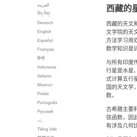
العربية
西藏的
བོད་ཡིག་
Deutsch
西藏的天文
English
文学院的天
方法学习用
Español
数学知识是
Français
हिन्दी
与所有印度
Indonesia
行星是水星
Italiano
式计算五行
Монгол
国的天文学
Polski
数。
Português
古希腊主要
Русский
弦函数，因
اُردو
有涉及几何
Tiếng Việt