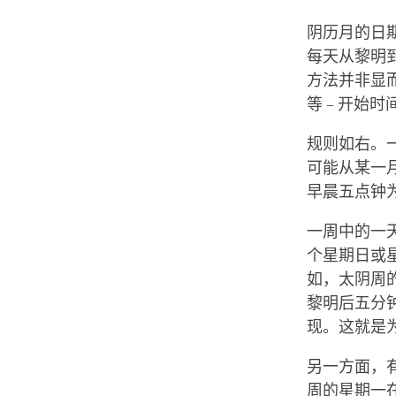
阴历月的日
每天从黎明
方法并非显
等 – 开始
规则如右。
可能从某一
早晨五点钟
一周中的一
个星期日或
如，太阴周
黎明后五分
现。这就是
另一方面，
周的星期一