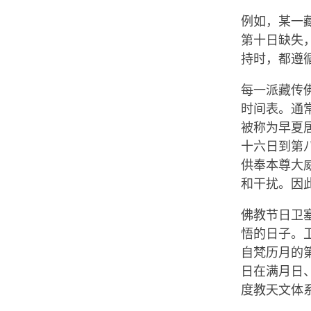
例如，某一
第十日缺失
持时，都遵
每一派藏传
时间表。通
被称为早夏
十六日到第
供奉本尊大
和干扰。因
佛教节日卫
悟的日子。
自梵历月的
日在满月日
度教天文体