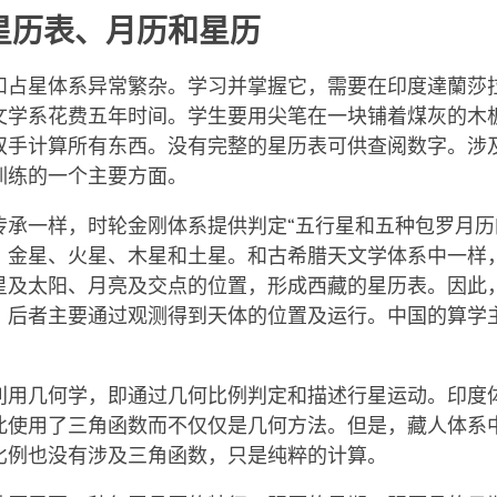
facebook
星历表、月历和星历
和占星体系异常繁杂。学习并掌握它，需要在印度達蘭莎
文学系花费五年时间。学生要用尖笔在一块铺着煤灰的木
双手计算所有东西。没有完整的星历表可供查阅数字。涉
训练的一个主要方面。
传承一样，时轮金刚体系提供判定“五行星和五种包罗月历
、金星、火星、木星和土星。和古希腊天文学体系中一样
星及太阳、月亮及交点的位置，形成西藏的星历表。因此
，后者主要通过观测得到天体的位置及运行。中国的算学
利用几何学，即通过几何比例判定和描述行星运动。印度
此使用了三角函数而不仅仅是几何方法。但是，藏人体系
比例也没有涉及三角函数，只是纯粹的计算。