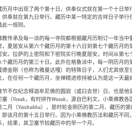
藏历月中出现了两个第十日，供奉仪式就在第一个十日举
，供奉就在第九日举行。藏历中某一特定的吉祥日子举行
循此一规则。
佛教传承及每一派的每一寺院都根据藏月历制订一年当中
常，夏居安从第六个藏历月的第十六日到第七个藏历月的
居安。拉萨的上密院和下密院实行晚夏居安，时间从第七
八个藏历月的第三十日。此外在格鲁派中，每一阴历月的
威德金刚（也称为雅曼达嘎）的特殊日子，人们尤其依至
此，在任何一个藏历月，坐禅精进修持被认为是这一天最
塞节不仅纪念释迦牟尼佛的圆寂（或曰去世）日、也是他
卫塞（
Vesak，
有时拼作
Wosak，
源自巴利文，小乘佛教各
第二月（
Vaishakha
），是时轮金刚历的第二月、藏历的第
、即该月的第十五日举行。因为小乘佛教历法和藏历不同
系，结果，其卫塞节较藏历中的早一个月。