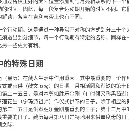
够通过将校正好的太阳位置添加到与月亮相联系的下一个
动的时间。因此，每一段复合运动期开始的时间不同。它
的解读，各自在吉利与否上也有不同。
一个行动期。这是通过一种异常不对称的方式划分三十个
无须道出划分细节。每一个行动期有特定的名称，同样在
比另一些更为有利。
中的特殊日期
历（星历）在藏人生活中作用重大。其中最重要的一个作
仪式或荟供（藏文:
tsog
）的日期。月相渐圆和渐缺的第十
和第二十五日，是对本尊如胜乐金刚（有时候又称黑茹迦
爷莲花生（宁玛派祖师）作仪式供奉的日子。除了相应的
的第二十五日是供奉胜乐金刚最重要的日子；第十二月中
最重要的日子。藏历每月第八日是特地用来供奉度母的日
圆之际。