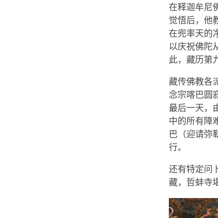
在释迦牟尼
觉悟后，他
在兜率天的
以庆祝佛陀
此，藏历第
藏传佛教各
念宗喀巴圆
最后一天，
中的所有障
巴（迎请弥
行。
还有特定问
藏，哲蚌寺