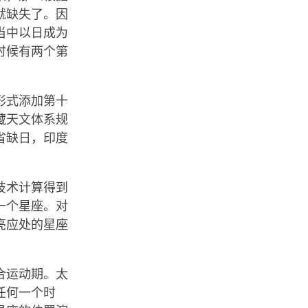
就缺失了。因
当中以日成为
时候有两个第
形式添加第十
藏天文体系规
省缺日，印度
技术计算得到
一个星座。对
亮应处的星座
合运动期。太
任何一个时