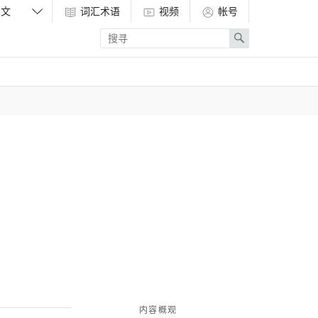
词汇术语
视频
帐号
Enter
Search
search
term
内容概观