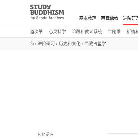
Close
Study
Buddhism
基本教理
西藏佛教
进阶研
Home
道次第
心灵科学
论藏和教义系统
金刚乘
祈祷
›
进阶研习
›
历史和文化
›
西藏占星学
其他语言