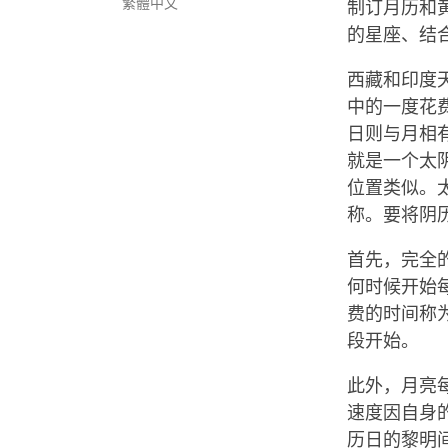
繁體中文
制订月历和
的星座、结
西藏和印度
中的一度花
日则与月相
就是一个太
位置类似。
称。要将阴
首先，完全
何时候开始
费的时间称
段开始。
此外，月亮
速度因自身
历日的黎明