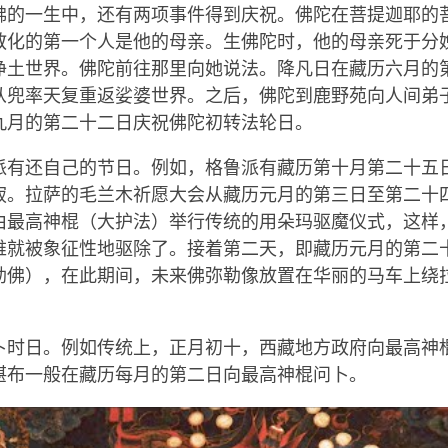
佛的一生中，还有两项事件得到庆祝。佛陀在菩提迦耶的
教化的第一个人是他的母亲。生佛陀时，他的母亲死于分
净土世界。佛陀前往那里向她说法。降凡日在藏历六月的
从兜率天复重返娑婆世界。之后，佛陀到鹿野苑向人间弟
九月的第二十二日庆祝佛陀初转法轮日。
派有还自己的节日。例如，格鲁派有藏历第十月第二十五
寂。拉萨的毛兰木祈愿大会从藏历元月的第三日至第二十
由最高神棍（大护法）举行传统的用朵玛驱魔仪式，这样
难就被象征性地驱除了。接着第二天，即藏历元月的第二
勒佛），在此期间，未来佛弥勒像放置在华丽的马车上绕
卜时日。例如传统上，正月初十，西藏地方政府向最高神
堪布一般在藏历每月的第二日向最高神棍问卜。