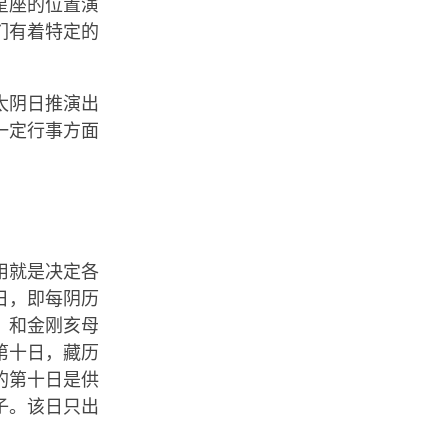
星座的位置演
们有着特定的
太阴日推演出
一定行事方面
用就是决定各
日，即每阴历
）和金刚亥母
第十日，藏历
的第十日是供
子。该日只出