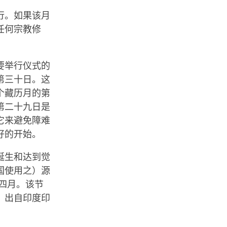
行。如果该月
任何宗教修
要举行仪式的
第三十日。这
个藏历月的第
第二十九日是
它来避免障难
好的开始。
诞生和达到觉
国使用之）源
四月。该节
，出自印度印