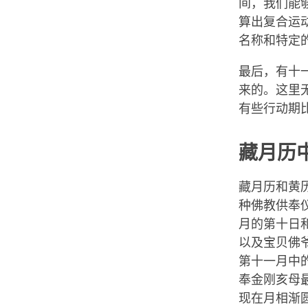
间，我们能
算出复合运
名称和特定
最后，有十
来的。这里
有些行动期
藏月历
藏月历和黄
种佛教供奉
月的第十日
以及宝贝佛
第十一月中
奉金刚亥母
现在月相渐