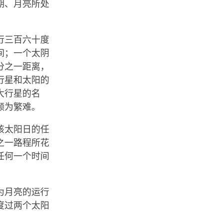
期、月亮所处
行三百六十度
间；一个太阴
分之一距离，
行星和太阳的
大行星的名
颇为繁难。
该太阳日的任
之一路程所花
任何一个时间
为月亮的运行
度过两个太阳