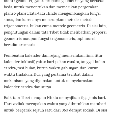
bumi (geometri), yaitu proporsi geometris yang berbeda-
beda, untuk menentukan dan memerikan pergerakan
planet-planet.Tata-tata Hindu mengembangkan fungsi
sinus, dan karenanya menerapkan metode-metode
trigonometris, bukan cuma metode geometris. Di sisi lain,
penghitungan dalam tata Tibet tidak melibatkan proporsi
geometris maupun fungsi trigonometris, tapi murni
bersifat aritmatis.
Pembuatan kalender dan rejang memerlukan lima fitur
kalender inklusif, yaitu: hari pekan candra, tanggal bulan
candra, rasi bulan, kurun-waktu gabungan, dan kurun-
waktu tindakan. Dua yang pertama terlibat dalam
mekanisme yang digunakan untuk menyelaraskan
kalender candra dan surya.
Baik tata Tibet maupun Hindu menyajikan tiga jenis hari.
Hari zodiak merupakan waktu yang dibutuhkan matahari
untuk bergerak sejauh satu dari 360 derajat zodiak. Di sisi