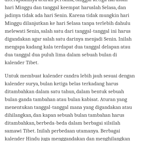
hari Minggu dan tanggal keempat haruslah Selasa, dan
jadinya tidak ada hari Senin. Karena tidak mungkin hari
Minggu dilanjutkan ke hari Selasa tanpa terlebih dahulu
melewati Senin, salah satu dari tanggal-tanggal ini harus
digandakan agar salah satu darinya menjadi Senin. Inilah
mengapa kadang kala terdapat dua tanggal delapan atau
dua tanggal dua puluh lima dalam sebuah bulan di
kalender Tibet.
Untuk membuat kalender candra lebih jauh sesuai dengan
kalender surya, bulan ketiga belas terkadang harus
ditambahkan dalam satu tahun, dalam bentuk sebuah
bulan ganda tambahan atau bulan kabisat. Aturan yang
menentukan tanggal-tanggal mana yang digandakan atau
dihilangkan, dan kapan sebuah bulan tambahan harus
ditambahkan, berbeda-beda dalam berbagai silsilah
samawi Tibet. Inilah perbedaan utamanya. Berbagai
kalender Hindu juga menggandakan dan menghilangkan