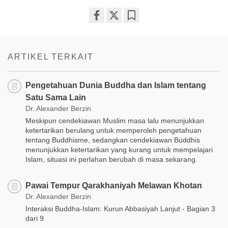
Share
Bookmark
on
facebook
ARTIKEL TERKAIT
Pengetahuan Dunia Buddha dan Islam tentang
Satu Sama Lain
Dr. Alexander Berzin
Meskipun cendekiawan Muslim masa lalu menunjukkan
ketertarikan berulang untuk memperoleh pengetahuan
tentang Buddhisme, sedangkan cendekiawan Buddhis
menunjukkan ketertarikan yang kurang untuk mempelajari
Islam, situasi ini perlahan berubah di masa sekarang.
Pawai Tempur Qarakhaniyah Melawan Khotan
Dr. Alexander Berzin
Interaksi Buddha-Islam: Kurun Abbasiyah Lanjut - Bagian 3
dari 9