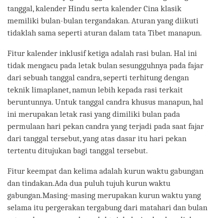
tanggal, kalender Hindu serta kalender Cina klasik
memiliki bulan-bulan tergandakan. Aturan yang diikuti
tidaklah sama seperti aturan dalam tata Tibet manapun.
Fitur kalender inklusif ketiga adalah rasi bulan. Hal ini
tidak mengacu pada letak bulan sesungguhnya pada fajar
dari sebuah tanggal candra, seperti terhitung dengan
teknik limaplanet, namun lebih kepada rasi terkait
beruntunnya. Untuk tanggal candra khusus manapun, hal
ini merupakan letak rasi yang dimiliki bulan pada
permulaan hari pekan candra yang terjadi pada saat fajar
dari tanggal tersebut, yang atas dasar itu hari pekan
tertentu ditujukan bagi tanggal tersebut.
Fitur keempat dan kelima adalah kurun waktu gabungan
dan tindakan.Ada dua puluh tujuh kurun waktu
gabungan.Masing-masing merupakan kurun waktu yang
selama itu pergerakan tergabung dari matahari dan bulan