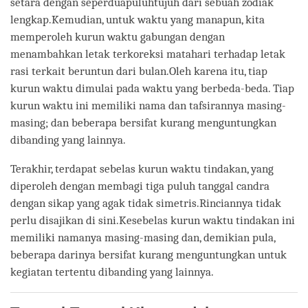
setara dengan seperduapuluhtujuh dari sebuah zodiak
lengkap.Kemudian, untuk waktu yang manapun, kita
memperoleh kurun waktu gabungan dengan
menambahkan letak terkoreksi matahari terhadap letak
rasi terkait beruntun dari bulan.Oleh karena itu, tiap
kurun waktu dimulai pada waktu yang berbeda-beda. Tiap
kurun waktu ini memiliki nama dan tafsirannya masing-
masing; dan beberapa bersifat kurang menguntungkan
dibanding yang lainnya.
Terakhir, terdapat sebelas kurun waktu tindakan, yang
diperoleh dengan membagi tiga puluh tanggal candra
dengan sikap yang agak tidak simetris.Rinciannya tidak
perlu disajikan di sini.Kesebelas kurun waktu tindakan ini
memiliki namanya masing-masing dan, demikian pula,
beberapa darinya bersifat kurang menguntungkan untuk
kegiatan tertentu dibanding yang lainnya.