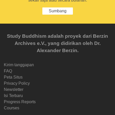
sekali saja atau secara bulanan.
Sumbang
Study Buddhism adalah proyek dari Berzin
Archives e.V., yang didirikan oleh Dr.
Alexander Berzin.
Kirim tanggapan
FAQ
Peta Situs
Privacy Policy
Newsletter
Isi Terbaru
Progress Reports
Courses