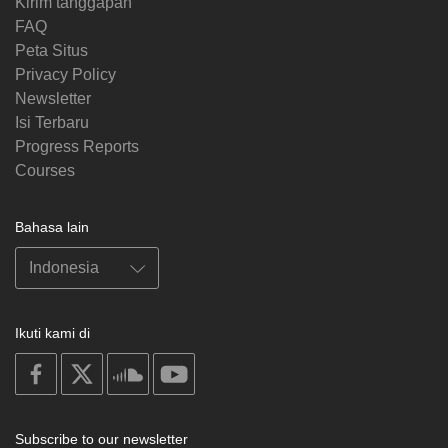
Kirim tanggapan
FAQ
Peta Situs
Privacy Policy
Newsletter
Isi Terbaru
Progress Reports
Courses
Bahasa lain
Ikuti kami di
on
on
on
on
facebook
X
soundcloud
youtube
Subscribe to our newsletter