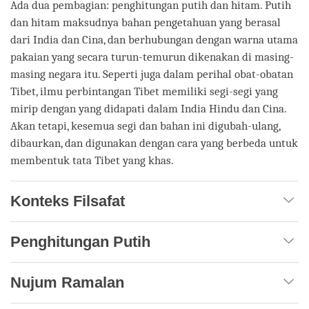
Ada dua pembagian: penghitungan putih dan hitam. Putih
dan hitam maksudnya bahan pengetahuan yang berasal
dari India dan Cina, dan berhubungan dengan warna utama
pakaian yang secara turun-temurun dikenakan di masing-
masing negara itu. Seperti juga dalam perihal obat-obatan
Tibet, ilmu perbintangan Tibet memiliki segi-segi yang
mirip dengan yang didapati dalam India Hindu dan Cina.
Akan tetapi, kesemua segi dan bahan ini digubah-ulang,
dibaurkan, dan digunakan dengan cara yang berbeda untuk
membentuk tata Tibet yang khas.
Konteks Filsafat
Penghitungan Putih
Nujum Ramalan