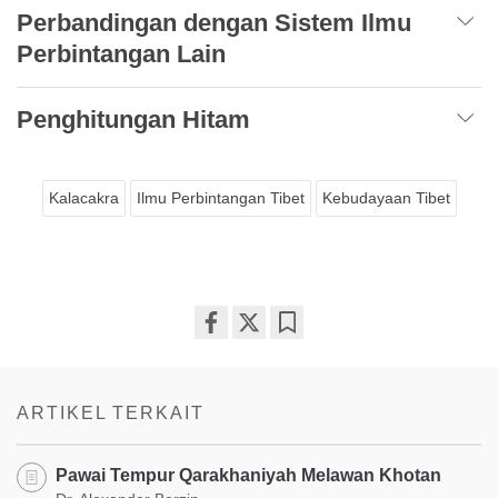
Perbandingan dengan Sistem Ilmu
Perbintangan Lain
Penghitungan Hitam
Kalacakra
Ilmu Perbintangan Tibet
Kebudayaan Tibet
Share
Bookmark
on
facebook
ARTIKEL TERKAIT
Pawai Tempur Qarakhaniyah Melawan Khotan