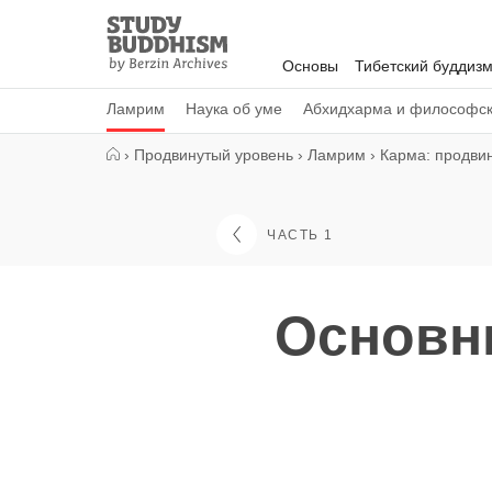
Close
Study
Buddhism
Основы
Тибетский буддиз
Home
Ламрим
Наука об уме
Абхидхарма и философс
›
Продвинутый уровень
›
Ламрим
›
Карма: продви
ЧАСТЬ 1
Основн