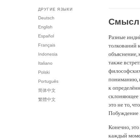
ДРУГИЕ ЯЗЫКИ
Deutsch
Смысл 
English
Español
Разные инди
Français
толкований к
объяснение, 
Indonesia
также встрет
Italiano
философских
Polski
пониманию, к
Português
к определённ
简体中文
склоняющее н
繁體中文
это не то, ч
Побуждение м
Конечно, это
каждый момен