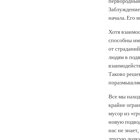
первородный 
Заблуждение 
начала. Его 
Хотя взаимос
способны име
от страданий
людям в подв
взаимодейств
Таково решен
поразмышляе
Все мы наход
крайне огра
мусор из «гр
новую подвод
нас не знает
другую лодку