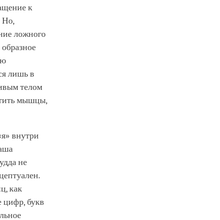
ращение к
 Но,
ение ложного
ь образное
ую
ся лишь в
сивым телом
стить мышцы,
«я» внутри
наша
удда не
цептуален.
ц, как
 цифр, букв
альное