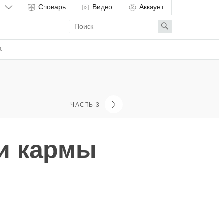
Словарь
Видео
Аккаунт
Enter
Search
search
term
а
ЧАСТЬ 3
и кармы