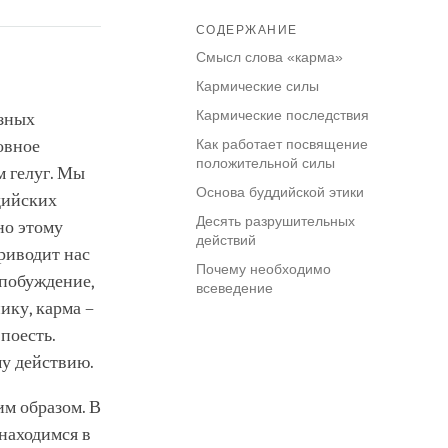
СОДЕРЖАНИЕ
Смысл слова «карма»
Кармические силы
Кармические последствия
азных
овное
Как работает посвящение
положительной силы
м гелуг. Мы
Основа буддийской этики
дийских
Десять разрушительных
но этому
действий
риводит нас
Почему необходимо
 побуждение,
всеведение
ику, карма –
поесть.
му действию.
им образом. В
находимся в