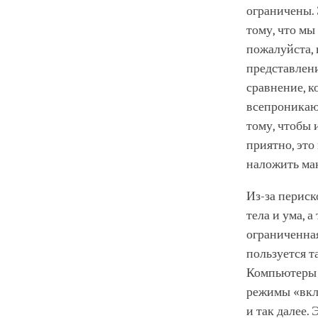
ограничены. 
тому, что мы
пожалуйста,
представлени
сравнение, 
всепроникаю
тому, чтобы 
приятно, это
наложить мак
Из-за периск
тела и ума, 
ограниченная
пользуется т
Компьютеры п
режимы «вклю
и так далее.