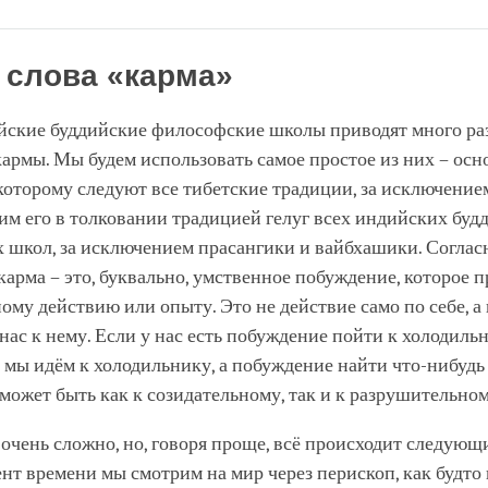
Share
Bookmark
on
facebook
слова «карма»
йские буддийские философские школы приводят много р
армы. Мы будем использовать самое простое из них – осн
которому следуют все тибетские традиции, за исключение
им его в толковании традицией гелуг всех индийских буд
 школ, за исключением прасангики и вайбхашики. Соглас
арма – это, буквально, умственное побуждение, которое п
ому действию или опыту. Это не действие само по себе, а
ас к нему. Если у нас есть побуждение пойти к холодильн
то мы идём к холодильнику, а побуждение найти что-нибудь 
ожет быть как к созидательному, так и к разрушительно
 очень сложно, но, говоря проще, всё происходит следующ
т времени мы смотрим на мир через перископ, как будто 