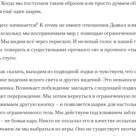
Когда мы поступаем таким образом или просто думаем об 
я ещё один шарик.
цесс начинается? К этому не имеют отношения Дьявол ил
 поскольку мы воспринимаем мир с помощью ограниченног
 Мы видим всё через перископ. И нелепый голос в нашей 
ас поверить в существование прочного «я» и прочного «ты
ь глупо.
так сказать, выходим из подводной лодки и чувствуем, что 
ане видения ясного света и других видений. Это невыноси
аника. Возникает побуждение завладеть следующей подво
дит перерождение. Мы хотим вернуться в ограниченную 
жимаем другую кнопку – и появляется шарик для настоль
го ограниченного тела. Мы действуем под влиянием забл
– не божья кара. Никто не посылал его в качестве испыта
можем ли мы выбраться из игры. Оно не существует неотъ