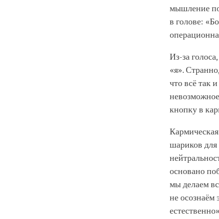
мышление по
в голове: «Б
операционна
Из-за голоса
«я». Странно
что всё так 
невозможное 
кнопку в кар
Кармическая 
шариков для 
нейтральност
основано поб
мы делаем вс
не осознаём 
естественно»