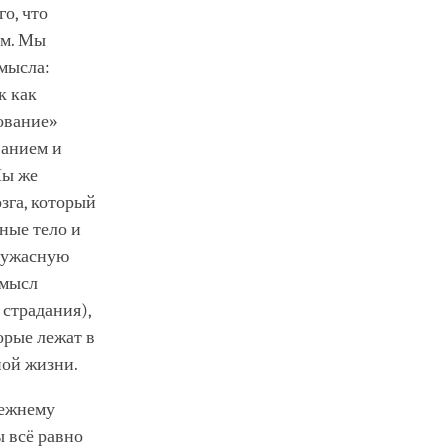
о, что
ом. Мы
мысла:
к как
ование»
ванием и
Мы же
озга, который
ные тело и
в ужасную
смысл
страдания),
орые лежат в
ной жизни.
режнему
ы всё равно