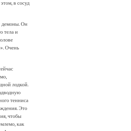
этом, в сосуд
и демоны. Он
о тела и
голове
». Очень
сейчас
мо,
дной лодкой.
подводную
ного тенниса
уждения. Это
ния, чтобы
емлемо, как