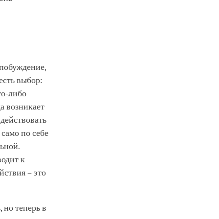
 побуждение,
есть выбор:
то-либо
да возникает
 действовать
 само по себе
ьной.
водит к
йствия – это
 но теперь в