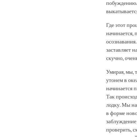
побуждению. 
выкатываетс
Где этот про
начинается,
осознавания.
заставляет н
скучно, очен
Умирая, мы, 
утонем в оке
начинается п
Так происхо
лодку. Мы на
в форме ново
заблуждение 
проверить, с