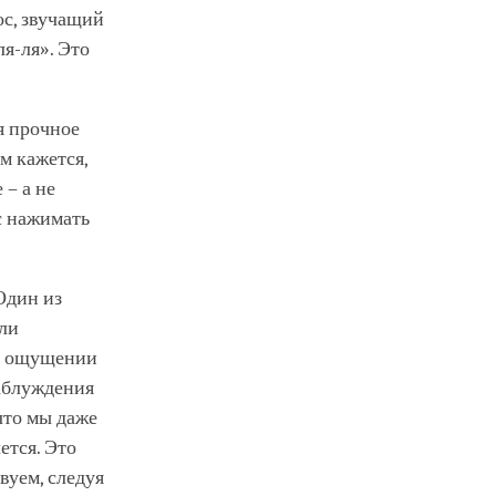
с, звучащий
ля-ля». Это
ся прочное
ам кажется,
 – а не
с нажимать
Один из
или
ом ощущении
заблуждения
 что мы даже
ется. Это
вуем, следуя