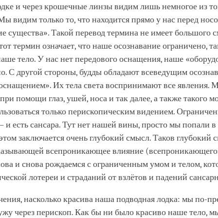
дке и через крошечные линзы видим лишь немногое из тог
Мы видим только то, что находится прямо у нас перед нос
е существа». Такой перевод термина не имеет большого с
тот термин означает, что наше осознавание ограничено, та
аше тело. У нас нет передового оснащения, наше «оборуд
о. С другой стороны, будды обладают всеведущим осозна
оснащением». Их тела света воспринимают все явления. 
при помощи глаз, ушей, носа и так далее, а также такого м
льзоваться только перископическим видением. Ограничен
– и есть сансара. Тут нет нашей вины, просто мы попали 
этом заключается очень глубокий смысл. Таков глубокий 
казывающей всепроникающее влияние (всепроникающего 
нова и снова рождаемся с ограниченным умом и телом, кот
ческой лотереи и страданий от взлётов и падений сансар
чения, насколько красива наша подводная лодка: мы по-п
жу через перископ. Как бы ни было красиво наше тело, м