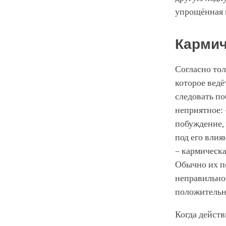
упрощённая 
Кармич
Согласно тол
которое ведё
следовать по
неприятное: 
побуждение, 
под его влия
– кармическа
Обычно их пе
неправильно
положительн
Когда действ