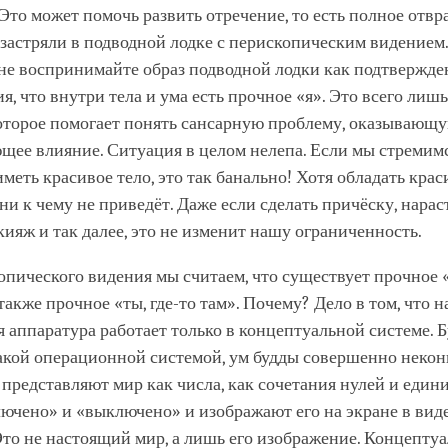
Это может помочь развить отречение, то есть полное отв
 застряли в подводной лодке с перископическим видением.
 не воспринимайте образ подводной лодки как подтвержд
я, что внутри тела и ума есть прочное «я». Это всего лиш
которое помогает понять сансарную проблему, оказывающ
щее влияние. Ситуация в целом нелепа. Если мы стремим
иметь красивое тело, это так банально! Хотя обладать кра
 ни к чему не приведёт. Даже если сделать причёску, нара
ияж и так далее, это не изменит нашу ограниченность.
опического видения мы считаем, что существует прочное 
а также прочное «ты, где-то там». Почему? Дело в том, что 
 аппаратура работает только в концептуальной системе. Б
акой операционной системой, ум будды совершенно некон
редставляют мир как числа, как сочетания нулей и едини
чено» и «выключено» и изображают его на экране в виде
 Это не настоящий мир, а лишь его изображение. Концепту