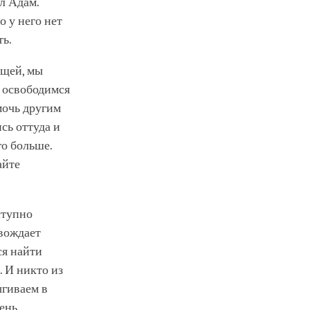
л Адам.
о у него нет
ть.
ющей, мы
о освободимся
мочь другим
сь оттуда и
го больше.
айте
ступно
вождает
ся найти
. И никто из
ыгиваем в
чень