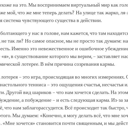
хоже на это. Мы воспринимаем виртуальный мир как голо
оже мой, что же мне теперь делать? На улице так жарко, ля-
я система чувствующего существа в действии.
, болтающего у нас в голове, нам кажется, что там находит
, не так ли? Но самое опасное, мы не просто так думаем: н
и есть. Именно это невежественное и ошибочное убеждение
«я», в существование которого мы верим, – заставляет на
мической лотерее. В нём причина созревания кармы.
лотерея – это игра, происходящая во многих измерениях. 
настольного тенниса – это ощущения счастья, несчастья 
и. Другой вид шариков – что нам хочется сделать. На эт
уждение, а побуждение – и есть следующая карма. Из-за 
ё, что нам заблагорассудится. Всё происходит так быстро,
этого. Мы думаем: «Конечно, я могу делать всё, что мне хоч
. «Мне хочется» становится почти священным, и мы дейст