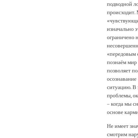
подводной ло
происходит. 
«чувствующи
изначально э
ограничено н
несовершенн
«передовым 
познаём мир 
позволяет по
осознавание 
ситуацию. В 
проблемы, о
– когда мы с
основе карми
Не имеет зна
смотрим нару