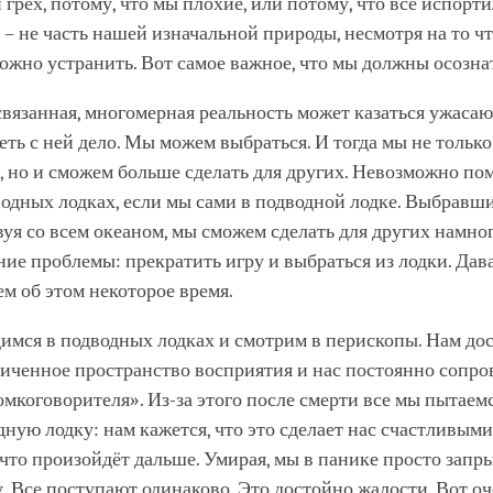
грех, потому, что мы плохие, или потому, что всё испорти
– не часть нашей изначальной природы, несмотря на то чт
можно устранить. Вот самое важное, что мы должны осозна
вязанная, многомерная реальность может казаться ужаса
ть с ней дело. Мы можем выбраться. И тогда мы не тольк
, но и сможем больше сделать для других. Невозможно по
одных лодках, если мы сами в подводной лодке. Выбравши
уя со всем океаном, мы сможем сделать для других намно
ие проблемы: прекратить игру и выбраться из лодки. Дав
м об этом некоторое время.
имся в подводных лодках и смотрим в перископы. Нам до
ниченное пространство восприятия и нас постоянно сопро
омкоговорителя». Из-за этого после смерти все мы пытаем
ную лодку: нам кажется, что это сделает нас счастливыми
, что произойдёт дальше. Умирая, мы в панике просто запр
. Все поступают одинаково. Это достойно жалости. Вот о