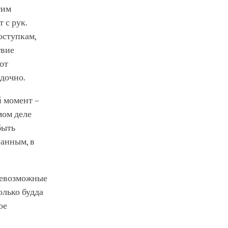
тим
 с рук.
оступкам,
твие
от
ядочно.
 момент –
мом деле
быть
нанным, в
всевозможные
олько будда
ое