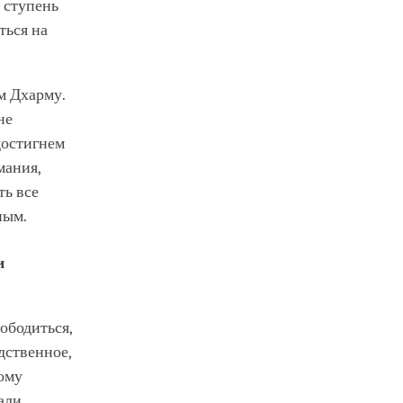
 ступень
ться на
м Дхарму.
не
достигнем
мания,
ть все
ным.
и
ободиться,
дственное,
кому
али