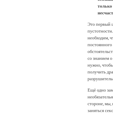
только
несчас
Это первый ш
пустотности.
необходим, ч
постоянного
обстоятельст
со знанием о
нужно, чтобы
получить др
разрушительн
Ещё одно зам
необязательн
стороне, мы,
заняться сек