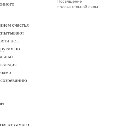
Посвящение
венного
положительной силы
нием счастья
 испытывают
сти нет.
других по
ельных
аследия
ными.
 созреванию
ли
тья от самого