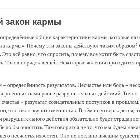
Share
Bookmark
on
facebook
 закон кармы
определённые общие характеристики кармы, которые на
на кармы». Почему эти законы действуют таким образом?
. Это всё равно, что спросить, почему все хотят быть счас
ть. Таков порядок вещей. Некоторые явления приходится п
 – определённость результатов. Несчастье или боль – нес
овершённых нами ранее разрушительных действий. Точно 
счастья – результат созидательных поступков в прошлом.
о, что закон звучит именно так. В нём не утверждается, ч
 разрушительного действия обязательно будет страдание:
ыло бы очистить. Там говорится не то, что мы будем наказ
его несчастья известен. Оно не послано высшим существ