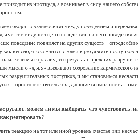
е приходит из ниоткуда, а возникает в силу нашего собст
 прошлом.
изме говорят о взаимосвязи между поведением и пережива
я, имеют в виду не то, что вследствие нашего поведения
наше поведение повлияет на других существ – определённо
 как неясно, что случится с нами в результате поступков 
нам. Если мы страдаем, это результат прежних разрушит
ши мысли о «я, я, я» вызывают созревание кармического н
ых разрушительных поступков, и мы становимся несчаст
угих – просто обстоятельства, дающие возможность этому
ас ругают, можем ли мы выбирать, что чувствовать, и
 как реагировать?
ить реакцию на тот или иной уровень счастья или несчас