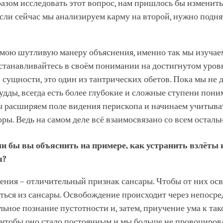
зом исследовать этот вопрос, нам пришлось бы изменить
сли сейчас мы анализируем карму на второй, нужно подня
 мою шутливую манеру объяснения, именно так мы изучае
станавливайтесь в своём понимании на достигнутом уров
 сущности, это один из тантрических обетов. Пока мы не 
удды, всегда есть более глубокие и сложные ступени пони
ы расширяем поле видения перископа и начинаем учитыва
ры. Ведь на самом деле всё взаимосвязано со всем осталь
и бы вы объяснить на примере, как устранить взлёты 
я?
ения – отличительный признак сансары. Чтобы от них осв
ься из сансары. Освобождение происходит через непосре
ьное познание пустотности и, затем, приучение ума к та
 чтобы оно стало постоянным и мы больше не провоциров