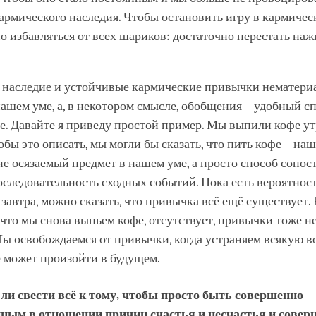
армического наследия. Чтобы остановить игру в кармичес
о избавляться от всех шариков: достаточно перестать наж
 наследие и устойчивые кармические привычки нематериа
ашем уме, а, в некотором смысле, обобщения – удобный с
. Давайте я приведу простой пример. Мы выпили кофе ут
тобы это описать, мы могли бы сказать, что пить кофе – на
е осязаемый предмет в нашем уме, а просто способ сопос
следовательность сходных событий. Пока есть вероятност
завтра, можно сказать, что привычка всё ещё существует. 
 что мы снова выпьем кофе, отсутствует, привычки тоже не
ы освобождаемся от привычки, когда устраняем всякую в
 может произойти в будущем.
ли свести всё к тому, чтобы просто быть совершенно
нным в отношении причин счастья и несчастья и совер