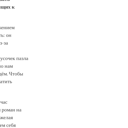
ящих к
ижением
ь: он
з-за
кусочек пазла
но нам
дём. Чтобы
атить
йчас
я роман на
 желая
ем себя