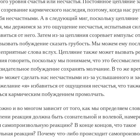
го уровня счастья или несчастья. Постоянное цепляние за 
созревание кармического наследия, поэтому, когда нас ру
бя несчастными. А в следующий миг, поскольку цепляние за
, мы держимся за это ощущение несчастья, испытывая си
виться от него. Затем из-за цепляния созревает импульс от
вызвать побуждение сказать грубость. Мы можем ему посл
еприятные слова вслух. Цепляние также может вызвать р
ия говорить, поскольку мы понимаем, что это бессмысленн
зидательное побуждение сохранять молчание. В то же вр
я» может сделать нас несчастными из-за услышанного и за
 желание «я» избавиться от ощущения несчастья, что такж
ься кармическим побуждением промолчать.
ожно и во многом зависит от того, как мы определяем слов
пени реакция должна быть сознательной и волевой, наме
 самопроизвольную реакцию? В конце концов, что такое
льная реакция? Почему что-либо происходит самопроизв