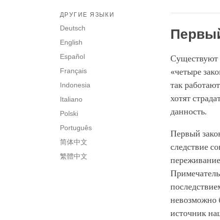
ДРУГИЕ ЯЗЫКИ
Deutsch
Первый
English
Español
Существуют 
Français
«четыре зако
так работают
Indonesia
хотят страда
Italiano
данность.
Polski
Português
Первый закон
简体中文
следствие с
繁體中文
переживание 
Примечательн
последствием
невозможно б
источник наш