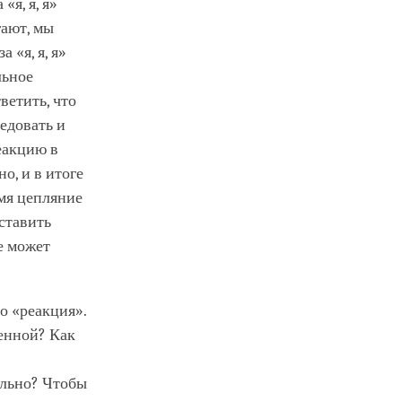
«я, я, я»
гают, мы
 «я, я, я»
льное
ветить, что
едовать и
еакцию в
о, и в итоге
емя цепляние
ставить
е может
о «реакция».
ренной? Как
ольно? Чтобы