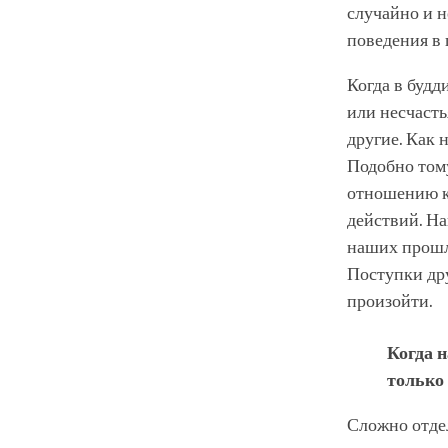
случайно и н
поведения в
Когда в будд
или несчасть
другие. Как 
Подобно тому
отношению к 
действий. На
наших прошл
Поступки др
произойти.
Когда н
только
Сложно отдел