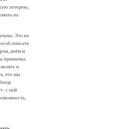
кую лотерею,
имать на
льны. Это не
пособ описать
ром, днём и
ша привычка.
тавлять и
ь, что мы
Когда
т: с ней
озможность,
шать