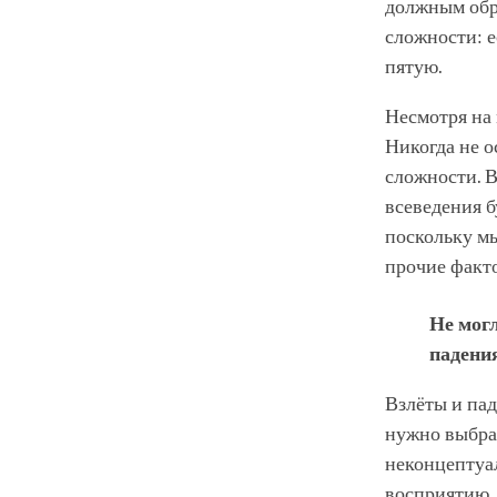
должным обра
сложности: е
пятую.
Несмотря на
Никогда не о
сложности. В
всеведения б
поскольку м
прочие факто
Не могл
падени
Взлёты и пад
нужно выбрат
неконцептуал
восприятию,