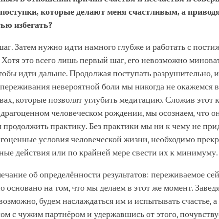
 поступки, которые делают меня счастливым, а привод
тью избегать?
аг. Затем нужно идти намного глубже и работать с пост
 Хотя это всего лишь первый шаг, его невозможно миноват
тобы идти дальше. Продолжая поступать разрушительно, и
 переживания невероятной боли мы никогда не окажемся в
вах, которые позволят углубить медитацию. Сложив этот 
 драгоценном человеческом рождении, мы осознаем, что о
 продолжить практику. Без практики мы ни к чему не при
агоценные условия человеческой жизни, необходимо прекр
ые действия или по крайней мере свести их к минимуму.
ечание об определённости результатов: переживаемое се
о основано на том, что мы делаем в этот же момент. Завед
 возможно, будем наслаждаться им и испытывать счастье, а
сом с чужим партнёром и удержавшись от этого, почувству