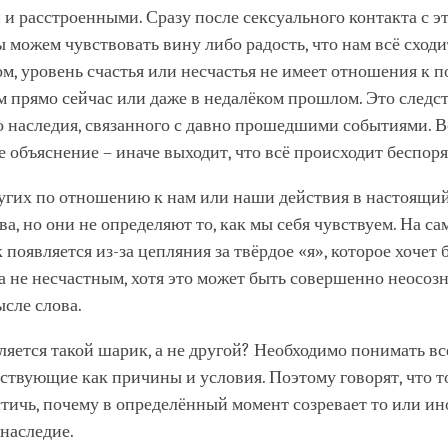
и расстроенными. Сразу после сексуального контакта с э
 можем чувствовать вину либо радость, что нам всё сходит
м, уровень счастья или несчастья не имеет отношения к п
 прямо сейчас или даже в недалёком прошлом. Это следс
о наследия, связанного с давно прошедшими событиями. В
 объяснение – иначе выходит, что всё происходит беспор
угих по отношению к нам или наши действия в настоящий
ва, но они не определяют то, как мы себя чувствуем. На са
появляется из-за цепляния за твёрдое «я», которое хочет 
а не несчастным, хотя это может быть совершенно неосоз
сле слова.
ляется такой шарик, а не другой? Необходимо понимать 
ствующие как причины и условия. Поэтому говорят, что т
тичь, почему в определённый момент созревает то или ин
наследие.