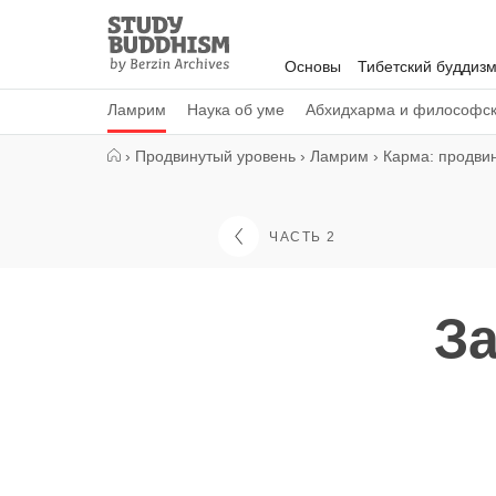
Close
Study
Buddhism
Основы
Тибетский буддиз
Home
Ламрим
Наука об уме
Абхидхарма и философс
›
Продвинутый уровень
›
Ламрим
›
Карма: продви
ЧАСТЬ 2
З