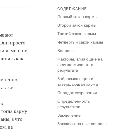
СОДЕРЖАНИЕ
Первый закон кармы
Второй закон кармы
Третий закон кармы
зывают
 Они просто
Четвёртый закон кармы
тливыми и не
Вопросы
ринять как
Факторы, влияющие на
силу кармического
результата
Забрасывающая и
омненно,
завершающая карма
так же
Порядок созревания
Определённость
то
результатов
 тогда карму
Заключение
аны, а что
Заключительные вопросы
ом, не