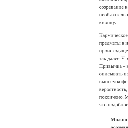
созревание к
необязательн
кнопку.
Кармическое
предметы в н
происходящее
так далее. Ч
Привычка – н
описывать по
выпьем кофе 
вероятность,
покончено. М
что подобное
Можно 
осозна