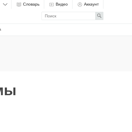
Словарь
Видео
Аккаунт
Enter
Search
search
term
а
мы