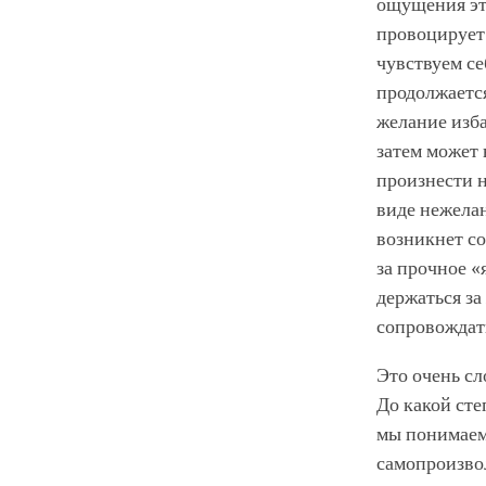
ощущения это
провоцирует 
чувствуем се
продолжается
желание изба
затем может 
произнести н
виде нежелан
возникнет со
за прочное «
держаться за
сопровождат
Это очень сл
До какой сте
мы понимаем
самопроизво