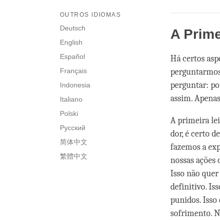
OUTROS IDIOMAS
Deutsch
A Prime
English
Español
Há certos asp
Français
perguntarmos 
perguntar: po
Indonesia
assim. Apenas
Italiano
Polski
A primeira le
Русский
dor, é certo 
简体中文
fazemos a exp
繁體中文
nossas ações c
Isso não quer
definitivo. I
punidos. Isso
sofrimento. 