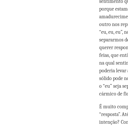
sentimento qu
porque estamo
amadurecimen
outro nos re
“eu, eu, eu”,
separarmos d
querer respon
feias, que e
na qual senti
poderia levar
sólido pode n
o “eu” seja s
cármico de fi
É muito comp
“resposta”. A
intenção? Com