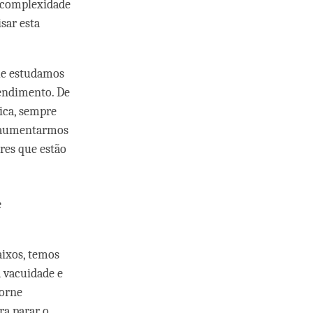
 complexidade
sar esta
ue estudamos
tendimento. De
ica, sempre
e aumentarmos
res que estão
e
aixos, temos
a vacuidade e
torne
ra parar o