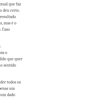
xual que faz
o deu certo.
 resultado
, mas é o
. Caso
a
usa o
lido que quer
no sentido
der todos os
apenas um
m um dado