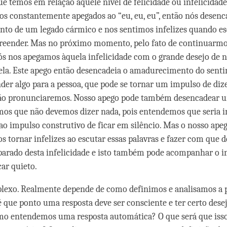
e temos em relação àquele nível de felicidade ou infelicidade.
s constantemente apegados ao “eu, eu, eu”, então nós desen
to de um legado cármico e nos sentimos infelizes quando e
preender. Mas no próximo momento, pelo fato de continuarmo
 nós nos apegamos àquela infelicidade com o grande desejo de 
ela. Este apego então desencadeia o amadurecimento do sent
der algo para a pessoa, que pode se tornar um impulso de dize
ntão pronunciaremos. Nosso apego pode também desencadear 
mos que não devemos dizer nada, pois entendemos que seria inú
 ao impulso construtivo de ficar em silêncio. Mas o nosso ape
os tornar infelizes ao escutar essas palavras e fazer com que
eparado desta infelicidade e isto também pode acompanhar o 
car quieto.
lexo. Realmente depende de como definimos e analisamos a 
té que ponto uma resposta deve ser consciente e ter certo dese
o entendemos uma resposta automática? O que será que isso 