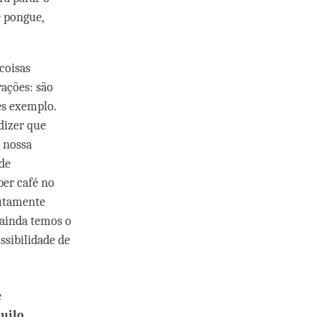
e pongue,
coisas
rações: são
es exemplo.
dizer que
 nossa
 de
ber café no
lutamente
 ainda temos o
ssibilidade de
e
quilo