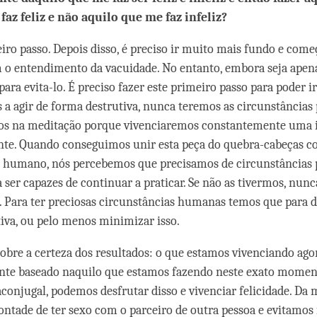
faz feliz e não aquilo que me faz infeliz?
eiro passo. Depois disso, é preciso ir muito mais fundo e come
 o entendimento da vacuidade. No entanto, embora seja apen
para evita-lo. É preciso fazer este primeiro passo para poder ir
a agir de forma destrutiva, nunca teremos as circunstâncias 
s na meditação porque vivenciaremos constantemente uma in
nte. Quando conseguimos unir esta peça do quebra-cabeças c
 humano, nós percebemos que precisamos de circunstâncias p
ser capazes de continuar a praticar. Se não as tivermos, nu
. Para ter preciosas circunstâncias humanas temos que para d
iva, ou pelo menos minimizar isso.
obre a certeza dos resultados: o que estamos vivenciando ago
nte baseado naquilo que estamos fazendo neste exato momen
conjugal, podemos desfrutar disso e vivenciar felicidade. Da
ontade de ter sexo com o parceiro de outra pessoa e evitamos f