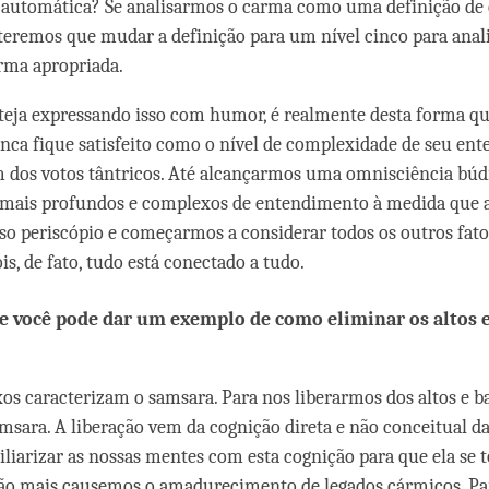
 automática? Se analisarmos o carma como uma definição de
, teremos que mudar a definição para um nível cinco para anali
rma apropriada.
teja expressando isso com humor, é realmente desta forma q
ca fique satisfeito como o nível de complexidade de seu en
um dos votos tântricos. Até alcançarmos uma omnisciência búd
s mais profundos e complexos de entendimento à medida qu
sso periscópio e começarmos a considerar todos os outros fato
is, de fato, tudo está conectado a tudo.
e você pode dar um exemplo de como eliminar os altos 
ixos caracterizam o samsara. Para nos liberarmos dos altos e b
amsara. A liberação vem da cognição direta e não conceitual d
iliarizar as nossas mentes com esta cognição para que ela se 
ão mais causemos o amadurecimento de legados cármicos. Pa