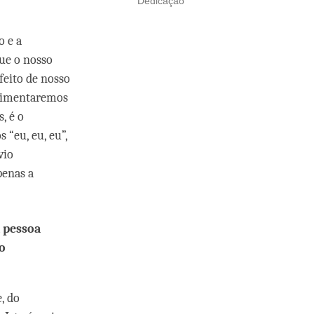
Dedicação
 e a
que o nosso
feito de nosso
erimentaremos
, é o
“eu, eu, eu”,
vio
penas a
 pessoa
o
, do