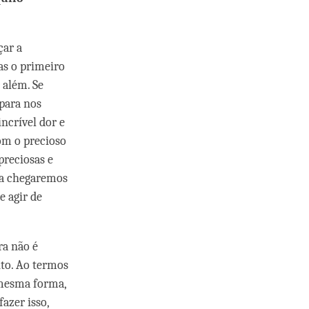
çar a
as o primeiro
 além. Se
para nos
crível dor e
om o precioso
reciosas e
nca chegaremos
e agir de
ra não é
to. Ao termos
 mesma forma,
azer isso,