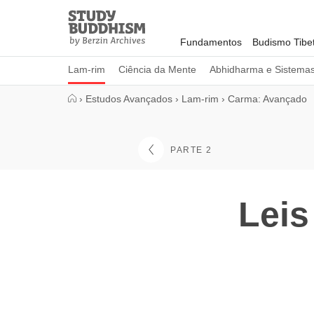
Close
Study
Buddhism
Fundamentos
Budismo Tibe
Home
Lam-rim
Ciência da Mente
Abhidharma e Sistema
›
Estudos Avançados
›
Lam-rim
›
Carma: Avançado
PARTE 2
Leis