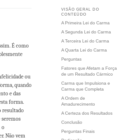
VISÃO GERAL DO
CONTEÚDO
A Primeira Lei do Carma
A Segunda Lei do Carma
A Terceira Lei do Carma
ssim. É como
A Quarta Lei do Carma
mplesmente
Perguntas
Fatores que Afetam a Força
de um Resultado Cármico
nfelicidade ou
Carma que Impulsiona e
 forma, quando
Carma que Completa
nto e das
A Ordem de
esta forma.
Amadurecimento
o resultado
A Certeza dos Resultados
ue seremos
Conclusão
 o
Perguntas Finais
er. Não vem