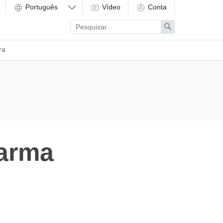
Vídeo
Conta
Enter
Search
search
term
ra
Carma