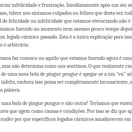
ciar infelicidade e frustração. Imediatamente após um ato se
aso, talvez nos sintamos culpados ou felizes que desta vez tud
l de felicidade ou infelicidade que estamos vivenciando não é
estamos fazendo no momento nem mesmo pouco tempo depois
um legado cármico passado. Esta é a única explicação para isso
o é arbitrário.
essoa faz conosco ou aquilo que estamos fazendo agora é um
, mas não determina como nos sentimos. O que realmente ca
de uma nova bola de pingue pongue é apegar-se a um “eu” só
ão infeliz, embora isso possa ser completamente inconsciente, 
a palavra.
 uma bola de pingue pongue e não outra? Teríamos que enten
tores que agem como causas e condições. Por isso se diz que 
tender por que específicos legados cármicos amadurecem e