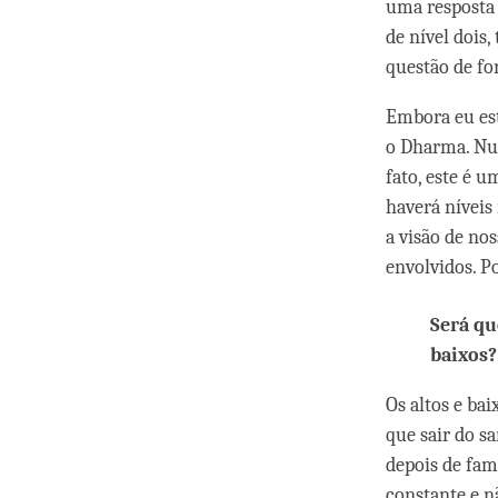
uma resposta
de nível dois
questão de fo
Embora eu es
o Dharma. Nun
fato, este é 
haverá nívei
a visão de no
envolvidos. Po
Será qu
baixos?
Os altos e ba
que sair do s
depois de fam
constante e n