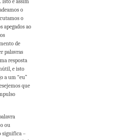
 Isto é assim
cadeamos o
scutamos o
s apegados ao
nos
imento de
r palavras
uma resposta
til, e isto
go a um “eu”
 desejemos que
impulso
palavra
jo ou
significa –