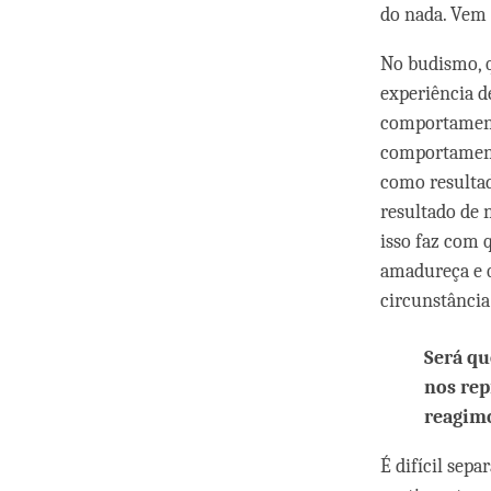
do nada. Vem
No budismo, 
experiência d
comportamento
comportament
como resultad
resultado de 
isso faz com 
amadureça e q
circunstância
Será q
nos rep
reagim
É difícil sep