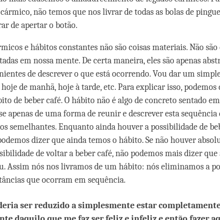
 cármico, não temos que nos livrar de todas as bolas de pingu
ar de apertar o botão.
rmicos e hábitos constantes não são coisas materiais. Não são 
tadas em nossa mente. De certa maneira, eles são apenas abst
ientes de descrever o que está ocorrendo. Vou dar um simpl
hoje de manhã, hoje à tarde, etc. Para explicar isso, podemos 
to de beber café. O hábito não é algo de concreto sentado em
-se apenas de uma forma de reunir e descrever esta sequência
s semelhantes. Enquanto ainda houver a possibilidade de be
 podemos dizer que ainda temos o hábito. Se não houver abso
bilidade de voltar a beber café, não podemos mais dizer que
u. Assim nós nos livramos de um hábito: nós eliminamos a po
tâncias que ocorram em sequência.
deria ser reduzido a simplesmente estar completament
nte daquilo que me faz ser feliz e infeliz e então fazer a