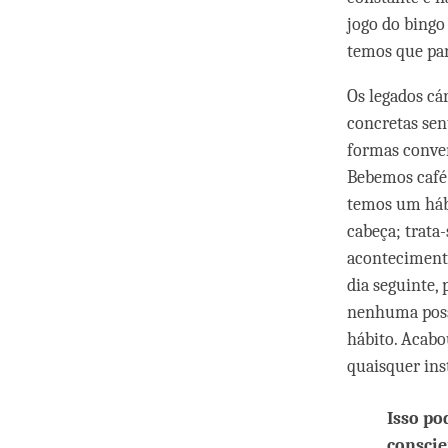
jogo do bingo
temos que par
Os legados cá
concretas sen
formas conven
Bebemos café 
temos um hábi
cabeça; trata
acontecimento
dia seguinte,
nenhuma possi
hábito. Acabo
quaisquer ins
Isso po
conscie