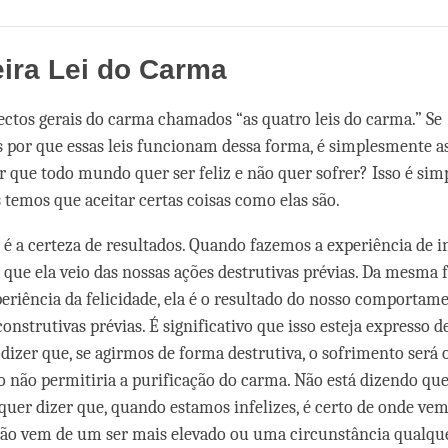
Share
Bookmark
on
facebook
ira Lei do Carma
ectos gerais do carma chamados “as quatro leis do carma.” Se
por que essas leis funcionam dessa forma, é simplesmente a
r que todo mundo quer ser feliz e não quer sofrer? Isso é si
 temos que aceitar certas coisas como elas são.
i é a certeza de resultados. Quando fazemos a experiência de i
de que ela veio das nossas ações destrutivas prévias. Da mesma
eriência da felicidade, ela é o resultado do nosso comportame
onstrutivas prévias. É significativo que isso esteja expresso d
 dizer que, se agirmos de forma destrutiva, o sofrimento será 
sso não permitiria a purificação do carma. Não está dizendo q
 quer dizer que, quando estamos infelizes, é certo de onde vem
Não vem de um ser mais elevado ou uma circunstância qualqu