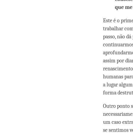
que me 
Este é o prim
trabalhar com
passo, não dá 
continuarmos 
aprofundarmo
assim por dia
renascimento
humanas para 
a lugar algum
forma destrut
Outro ponto s
necessariame
um caso extra
se sentimos v