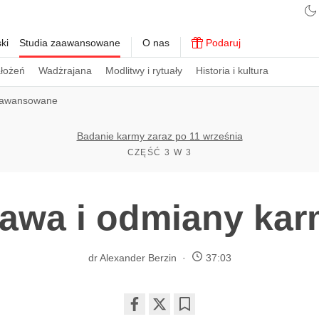
ki
Studia zaawansowane
O nas
Podaruj
ałożeń
Wadżrajana
Modlitwy i rytuały
Historia i kultura
aawansowane
Badanie karmy zaraz po 11 września
CZĘŚĆ 3 W 3
awa i odmiany ka
dr Alexander Berzin
37:03