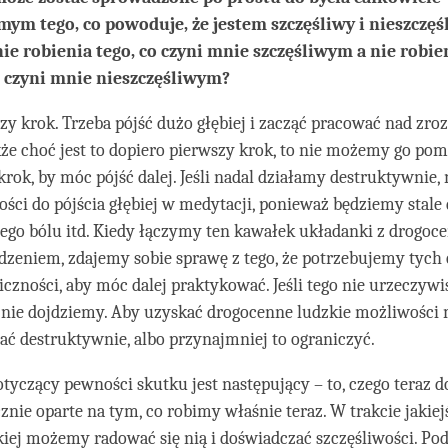
ym tego, co powoduje, że jestem szczęśliwy i nieszczęśl
ie robienia tego, co czyni mnie szczęśliwym a nie robie
o czyni mnie nieszczęśliwym?
szy krok. Trzeba pójść dużo głębiej i zacząć pracować nad z
kże choć jest to dopiero pierwszy krok, to nie możemy go p
rok, by móc pójść dalej. Jeśli nadal działamy destruktywnie,
ści do pójścia głębiej w medytacji, ponieważ będziemy stale
ego bólu itd. Kiedy łączymy ten kawałek układanki z drogo
dzeniem, zdajemy sobie sprawę z tego, że potrzebujemy tych
iczności, aby móc dalej praktykować. Jeśli tego nie urzeczywi
e nie dojdziemy. Aby uzyskać drogocenne ludzkie możliwośc
łać destruktywnie, albo przynajmniej to ograniczyć.
tyczący pewności skutku jest następujący – to, czego teraz 
cznie oparte na tym, co robimy właśnie teraz. W trakcie jakie
ej możemy radować się nią i doświadczać szczęśliwości. Pod