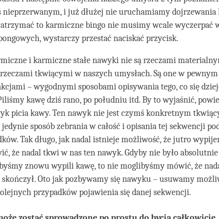
ś nieprzerwanym, i już dłużej nie uruchamiamy dojrzewania
 zatrzymać to karmiczne bingo nie musimy wcale wyczerpać 
pongowych, wystarczy przestać naciskać przycisk.
miczne i karmiczne stałe nawyki nie są rzeczami materialnym
rzeczami tkwiącymi w naszych umysłach. Są one w pewnym 
akcjami – wygodnymi sposobami opisywania tego, co się dzieje
iliśmy kawę dziś rano, po południu itd. By to wyjaśnić, powi
k picia kawy. Ten nawyk nie jest czymś konkretnym tkwiąc
st jedynie sposób zebrania w całość i opisania tej sekwencji p
dków. Tak długo, jak nadal istnieje możliwość, że jutro wypij
, że nadal tkwi w nas ten nawyk. Gdyby nie było absolutnie
abyśmy znowu wypili kawę, to nie moglibyśmy mówić, że na
ę skończył. Oto jak pozbywamy się nawyku – usuwamy możl
olejnych przypadków pojawienia się danej sekwencji.
może zostać sprowadzone po prostu do bycia całkowicie