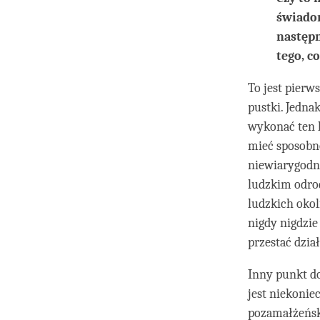
świadom
następn
tego, c
To jest pierw
pustki. Jedna
wykonać ten k
mieć sposobno
niewiarygodn
ludzkim odro
ludzkich okol
nigdy nigdzi
przestać dzia
Inny punkt do
jest niekonie
pozamałżeński