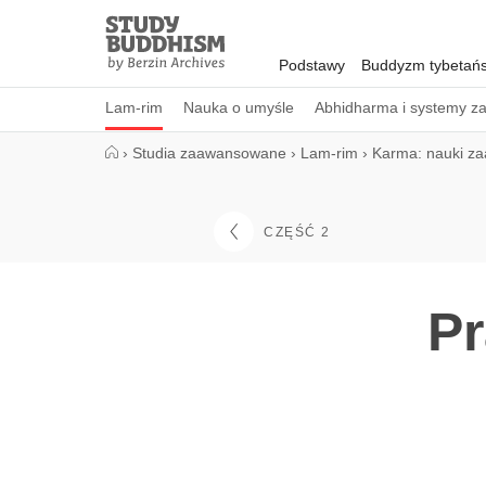
Close
Study
Buddhism
Podstawy
Buddyzm tybetańs
Home
Lam-rim
Nauka o umyśle
Abhidharma i systemy z
›
Studia zaawansowane
›
Lam-rim
›
Karma: nauki z
CZĘŚĆ 2
Pr