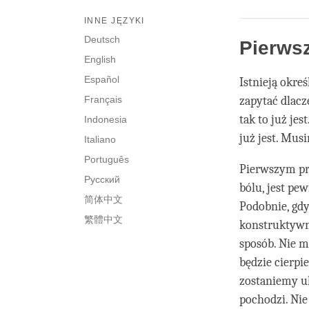
INNE JĘZYKI
Deutsch
Pierws
English
Español
Istnieją okre
Français
zapytać dlacze
tak to już jes
Indonesia
już jest. Mus
Italiano
Português
Pierwszym pr
Русский
bólu, jest pe
简体中文
Podobnie, gd
繁體中文
konstruktywn
sposób. Nie m
będzie cierpi
zostaniemy uk
pochodzi. Nie