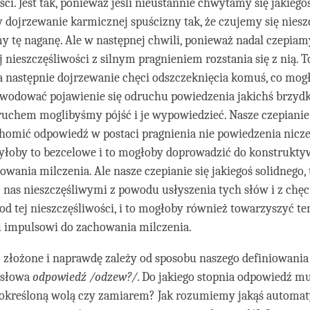
ci. Jest tak, ponieważ jeśli nieustannie chwytamy się jakiegoś „j
ojrzewanie karmicznej spuścizny tak, że czujemy się nieszc
 tę naganę. Ale w następnej chwili, ponieważ nadal czepiamy si
j nieszczęśliwości z silnym pragnieniem rozstania się z nią. T
a następnie dojrzewanie chęci odszczeknięcia komuś, co mog
wodować pojawienie się odruchu powiedzenia jakichś brzydk
ruchem moglibyśmy pójść i je wypowiedzieć. Nasze czepianie
homić odpowiedź w postaci pragnienia nie powiedzenia nicze
byłoby to bezcelowe i to mogłoby doprowadzić do konstrukt
wania milczenia. Ale nasze czepianie się jakiegoś solidnego, 
nas nieszczęśliwymi z powodu usłyszenia tych słów i z chęci,
 od tej nieszczęśliwości, i to mogłoby również towarzyszyć t
impulsowi do zachowania milczenia.
o złożone i naprawdę zależy od sposobu naszego definiowania 
 słowa
odpowiedź /odzew?/
. Do jakiego stopnia odpowiedź mu
 określoną wolą czy zamiarem? Jak rozumiemy jakąś automa