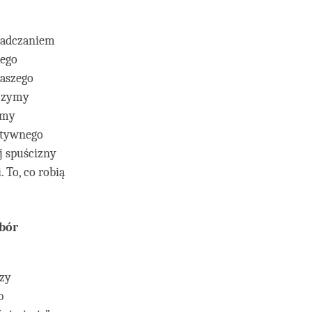
iadczaniem
zego
naszego
dczymy
amy
uktywnego
j spuścizny
 To, co robią
ybór
czy
b