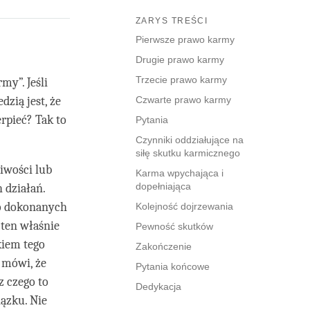
ZARYS TREŚCI
Pierwsze prawo karmy
Drugie prawo karmy
Trzecie prawo karmy
my”. Jeśli
dzią jest, że
Czwarte prawo karmy
erpieć? Tak to
Pytania
Czynniki oddziałujące na
siłę skutku karmicznego
iwości lub
Karma wpychająca i
dopełniająca
 działań.
io dokonanych
Kolejność dojrzewania
ten właśnie
Pewność skutków
kiem tego
Zakończenie
 mówi, że
Pytania końcowe
z czego to
Dedykacja
iązku. Nie