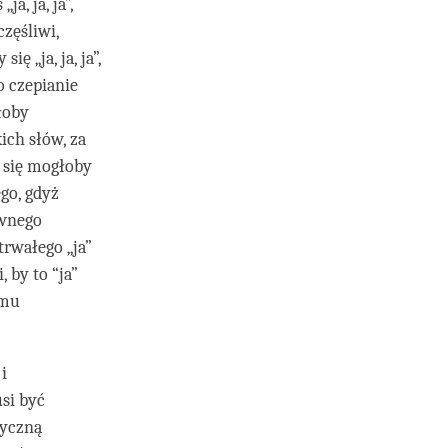
a, ja, ja”,
zęśliwi,
ę „ja, ja, ja”,
o czepianie
łoby
ich słów, za
 się mogłoby
go, gdyż
ywnego
trwałego „ja”
 by to “ja”
emu
i
si być
tyczną