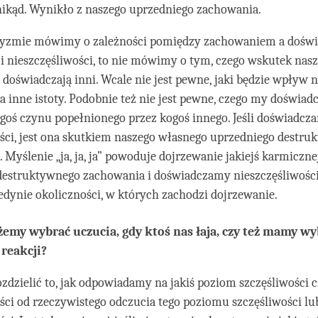
nikąd. Wynikło z naszego uprzedniego zachowania.
yzmie mówimy o zależności pomiędzy zachowaniem a dośw
 i nieszczęśliwości, to nie mówimy o tym, czego wskutek nas
doświadczają inni. Wcale nie jest pewne, jaki będzie wpływ 
 inne istoty. Podobnie też nie jest pewne, czego my doświa
goś czynu popełnionego przez kogoś innego. Jeśli doświadcz
ści, jest ona skutkiem naszego własnego uprzedniego destr
 Myślenie „ja, ja, ja” powoduje dojrzewanie jakiejś karmiczne
estruktywnego zachowania i doświadczamy nieszczęśliwości.
jedynie okoliczności, w których zachodzi dojrzewanie.
emy wybrać uczucia, gdy ktoś nas łaja, czy też mamy w
 reakcji?
ozdzielić to, jak odpowiadamy na jakiś poziom szczęśliwości 
ści od rzeczywistego odczucia tego poziomu szczęśliwości lu