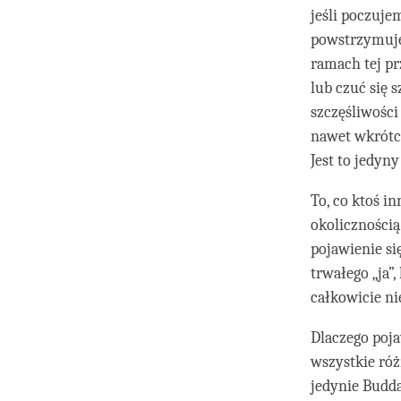
jeśli poczuje
powstrzymujem
ramach tej p
lub czuć się 
szczęśliwości
nawet wkrótce
Jest to jedyn
To, co ktoś in
okolicznością
pojawienie si
trwałego „ja”,
całkowicie n
Dlaczego poja
wszystkie róż
jedynie Budd