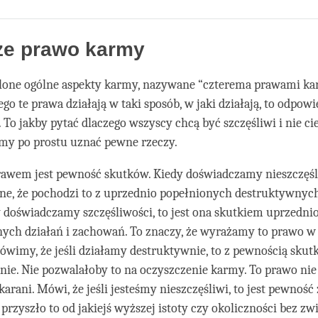
Share
Bookmark
on
facebook
ze prawo karmy
ślone ogólne aspekty karmy, nazywane “czterema prawami kar
go te prawa działają w taki sposób, w jaki działają, to odpowie
t. To jakby pytać dlaczego wszyscy chcą być szczęśliwi i nie ci
imy po prostu uznać pewne rzeczy.
awem jest pewność skutków. Kiedy doświadczamy nieszczęśl
wne, że pochodzi to z uprzednio popełnionych destruktywnych
y doświadczamy szczęśliwości, to jest ona skutkiem uprzedn
ych działań i zachowań. To znaczy, że wyrażamy to prawo w 
ówimy, że jeśli działamy destruktywnie, to z pewnością skut
enie. Nie pozwalałoby to na oczyszczenie karmy. To prawo nie
arani. Mówi, że jeśli jesteśmy nieszczęśliwi, to jest pewność 
 przyszło to od jakiejś wyższej istoty czy okoliczności bez zw