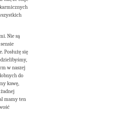
 karmicznych
wszystkich
i. Nie są
sensie
. Posłużę się
edzielibyśmy,
ym w naszej
odobnych do
emy kawę,
 żadnej
dal mamy ten
iwość