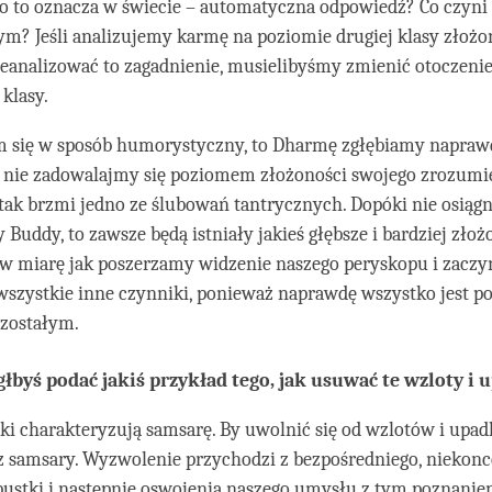
o to oznacza w świecie – automatyczna odpowiedź? Co czyni
? Jeśli analizujemy karmę na poziomie drugiej klasy złożono
eanalizować to zagadnienie, musielibyśmy zmienić otoczenie 
 klasy.
 się w sposób humorystyczny, to Dharmę zgłębiamy naprawd
y nie zadowalajmy się poziomem złożoności swojego zrozumi
tak brzmi jedno ze ślubowań tantrycznych. Dopóki nie osiąg
Buddy, to zawsze będą istniały jakieś głębsze i bardziej zło
 w miarę jak poszerzamy widzenie naszego peryskopu i zacz
szystkie inne czynniki, ponieważ naprawdę wszystko jest p
zostałym.
łbyś podać jakiś przykład tego, jak usuwać te wzloty i 
dki charakteryzują samsarę. By uwolnić się od wzlotów i up
z samsary. Wyzwolenie przychodzi z bezpośredniego, niekon
ustki i następnie oswojenia naszego umysłu z tym poznaniem 