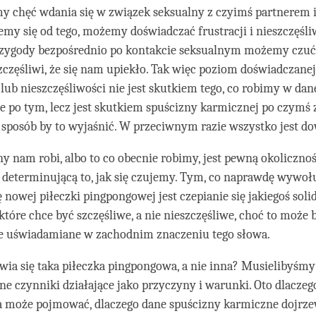
my chęć wdania się w związek seksualny z czyimś partnerem 
y się od tego, możemy doświadczać frustracji i nieszczęśli
rzygody bezpośrednio po kontakcie seksualnym możemy czuć 
szczęśliwi, że się nam upiekło. Tak więc poziom doświadczanej
 lub nieszczęśliwości nie jest skutkiem tego, co robimy w dane
 po tym, lecz jest skutkiem spuścizny karmicznej po czymś z
y sposób by to wyjaśnić. W przeciwnym razie wszystko jest d
ny nam robi, albo to co obecnie robimy, jest pewną okolicznośc
 determinującą to, jak się czujemy. Tym, co naprawdę wywoł
ę nowej piłeczki pingpongowej jest czepianie się jakiegoś soli
 które chce być szczęśliwe, a nie nieszczęśliwe, choć to może 
ie uświadamiane w zachodnim znaczeniu tego słowa.
wia się taka piłeczka pingpongowa, a nie inna? Musielibyśm
ne czynniki działające jako przyczyny i warunki. Oto dlaczeg
a może pojmować, dlaczego dane spuścizny karmiczne dojrze