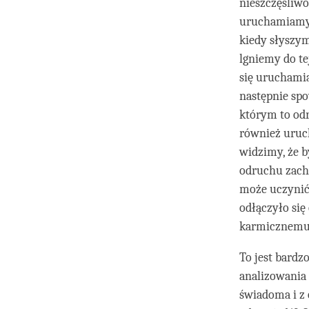
nieszczęśliwoś
uruchamiamy d
kiedy słyszymy
lgniemy do te
się uruchami
następnie spo
którym to od
również uruc
widzimy, że 
odruchu zacho
może uczynić 
odłączyło się
karmicznemu 
To jest bardz
analizowania
świadoma i z