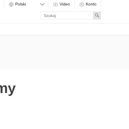
Video
Konto
Enter
Search
search
term
rmy