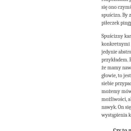
się ono czym
spuścizn. By
piłeczek ping
Spuścizny kar
konkretnymi 
jedynie abstr
przykładem. P
że mamy nawy
głowie, to je
siebie przypa
możemy mówić
możliwości, 
nawyk. On si
wystąpienia k
Czy to 