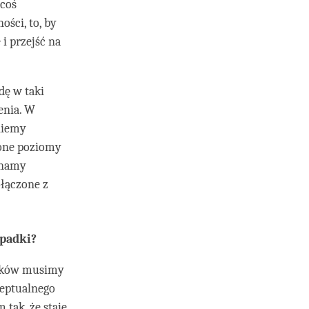
 coś
ści, to, by
i przejść na
ę w taki
enia. W
niemy
żone poziomy
ynamy
ołączone z
upadki?
adków musimy
ceptualnego
tak, że staje