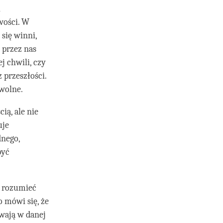
i
wości. W
się winni,
 przez nas
j chwili, czy
 przeszłości.
owolne.
ią, ale nie
uje
dnego,
być
y rozumieć
o mówi się, że
wają w danej