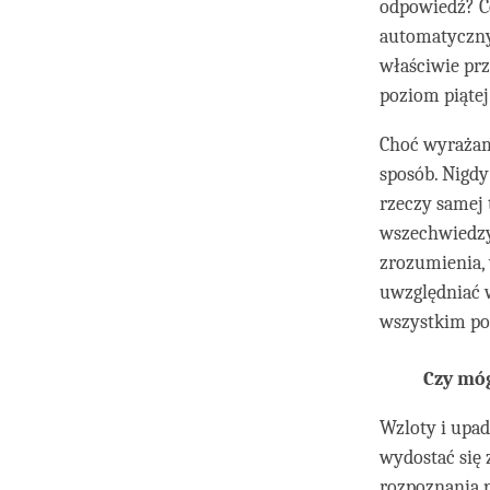
odpowiedź? C
automatycznym
właściwie prz
poziom piątej
Choć wyrażam
sposób. Nigd
rzeczy samej 
wszechwiedzy 
zrozumienia,
uwzględniać w
wszystkim po
Czy móg
Wzloty i upa
wydostać się 
rozpoznania p