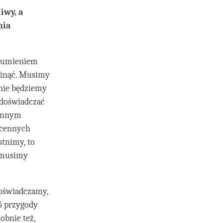
iwy, a
nia
rozumieniem
ominąć. Musimy
 nie będziemy
 doświadczać
cennym
 cennych
stnimy, to
i musimy
doświadczamy,
jś przygody
obnie też,