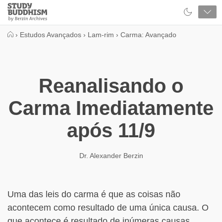
Close
Study
Buddhism
Home
›
Estudos Avançados
›
Lam-rim
›
Carma: Avançado
Reanalisando o
Carma Imediatamente
após 11/9
Dr. Alexander Berzin
Uma das leis do carma é que as coisas não
acontecem como resultado de uma única causa. O
que acontece é resultado de inúmeras causas