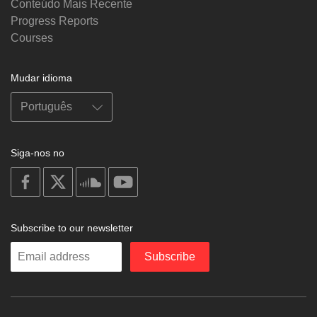
Conteúdo Mais Recente
Progress Reports
Courses
Mudar idioma
Siga-nos no
on
on
on
on
facebook
X
soundcloud
youtube
Subscribe to our newsletter
Enter
Subscribe
your
email