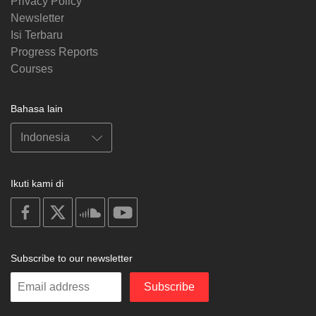
Privacy Policy
Newsletter
Isi Terbaru
Progress Reports
Courses
Bahasa lain
Ikuti kami di
on
on
on
on
facebook
X
soundcloud
youtube
Subscribe to our newsletter
Enter
Subscribe
your
email