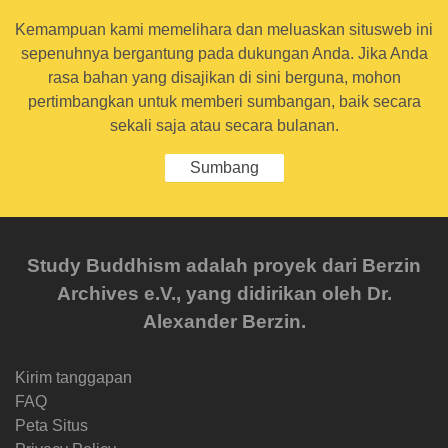
Kemampuan kami memelihara dan meluaskan situsweb ini
sepenuhnya bergantung pada dukungan Anda. Jika Anda
rasa bahan yang disajikan di sini berguna, mohon
pertimbangkan untuk memberi sumbangan, baik secara
sekali saja atau secara bulanan.
Sumbang
Study Buddhism adalah proyek dari Berzin
Archives e.V., yang didirikan oleh Dr.
Alexander Berzin.
Kirim tanggapan
FAQ
Peta Situs