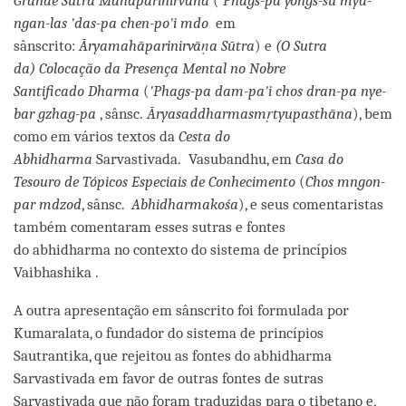
Grande Sutra Mahaparinirvana
(
'Phags-pa yongs-su mya-
ngan-las 'das-pa chen-po'i mdo
em
sânscrito:
Āryamahāparinirvāṇa Sūtra
) e
(O Sutra
da)
Colocação da Presença Mental
no Nobre
Santificado
Dharma
(
'Phags-pa dam-pa'i chos dran-pa nye-
bar gzhag-pa
, sânsc.
Āryasaddharmasmṛtyupasthāna
), bem
como em vários textos da
Cesta do
Abhidharma
Sarvastivada. Vasubandhu, em
Casa do
Tesouro de
Tópicos Especiais de Conhecimento
(
Chos mngon-
par mdzod
, sânsc.
Abhidharmakośa
), e seus comentaristas
também comentaram esses sutras e fontes
do abhidharma no contexto do sistema de princípios
Vaibhashika .
A outra apresentação em sânscrito foi formulada por
Kumaralata, o fundador do sistema de princípios
Sautrantika, que rejeitou as fontes do abhidharma
Sarvastivada em favor de outras fontes de sutras
Sarvastivada que não foram traduzidas para o tibetano e,