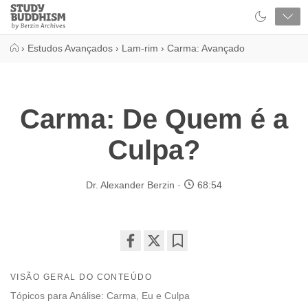
Close
Study
Buddhism
Home
›
Estudos Avançados
›
Lam-rim
›
Carma: Avançado
Carma: De Quem é a
Culpa?
Dr. Alexander Berzin
68:54
Share
Bookmark
on
VISÃO GERAL DO CONTEÚDO
facebook
Tópicos para Análise: Carma, Eu e Culpa