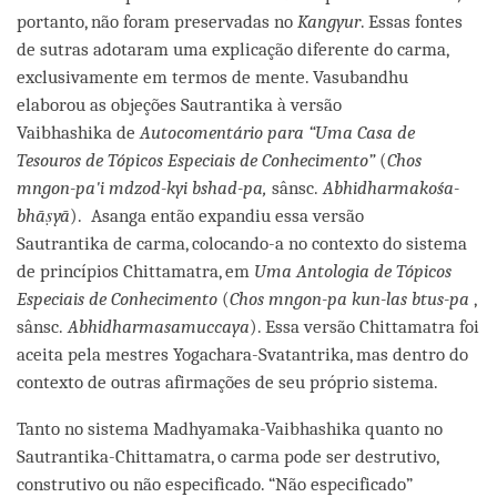
portanto, não foram preservadas no
Kangyur
. Essas fontes
de sutras adotaram uma explicação diferente do carma,
exclusivamente em termos de mente. Vasubandhu
elaborou as objeções Sautrantika à versão
Vaibhashika de
Autocomentário para
“Uma Casa de
Tesouros de
Tópicos Especiais de Conhecimento”
(
Chos
mngon-pa'i mdzod-kyi bshad-pa,
sânsc.
Abhidharmakośa-
bhāṣyā
). Asanga então expandiu essa versão
Sautrantika de carma, colocando-a no contexto do sistema
de princípios Chittamatra, em
Uma Antologia de
Tópicos
Especiais de Conhecimento
(
Chos mngon-pa kun-las btus-pa
,
sânsc.
Abhidharmasamuccaya
). Essa versão Chittamatra foi
aceita pela mestres Yogachara-Svatantrika, mas dentro do
contexto de outras afirmações de seu próprio sistema.
Tanto no sistema Madhyamaka-Vaibhashika quanto no
Sautrantika-Chittamatra, o carma pode ser destrutivo,
construtivo ou não especificado. “Não especificado”