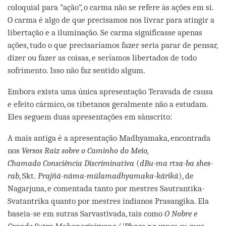
coloquial para “ação”, o carma não se refere às ações em si.
O carma é algo de que precisamos nos livrar para atingir a
libertação e a iluminação. Se carma significasse apenas
ações, tudo o que precisaríamos fazer seria parar de pensar,
dizer ou fazer as coisas, e seríamos libertados de todo
sofrimento. Isso não faz sentido algum.
Embora exista uma única apresentação Teravada de causa
e efeito cármico, os tibetanos geralmente não a estudam.
Eles seguem duas apresentações em sânscrito:
A mais antiga é a apresentação Madhyamaka, encontrada
nos
Versos Raiz sobre o
Caminho do Meio,
Chamado
Consciência Discriminativa
(
dBu-ma rtsa-ba shes-
rab
, Skt.
Prajñā-nāma-mūlamadhyamaka-kārikā
), de
Nagarjuna, e comentada tanto por mestres Sautrantika-
Svatantrika quanto por mestres indianos Prasangika. Ela
baseia-se em sutras Sarvastivada, tais como
O Nobre e