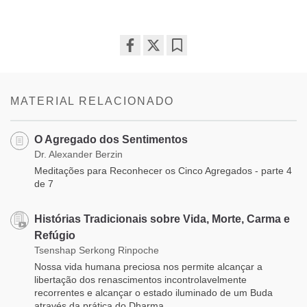
Share
Bookmark
on
facebook
MATERIAL RELACIONADO
O Agregado dos Sentimentos
Dr. Alexander Berzin
Meditações para Reconhecer os Cinco Agregados - parte 4
de 7
Histórias Tradicionais sobre Vida, Morte, Carma e
Refúgio
Tsenshap Serkong Rinpoche
Nossa vida humana preciosa nos permite alcançar a
libertação dos renascimentos incontrolavelmente
recorrentes e alcançar o estado iluminado de um Buda
através da prática do Dharma.