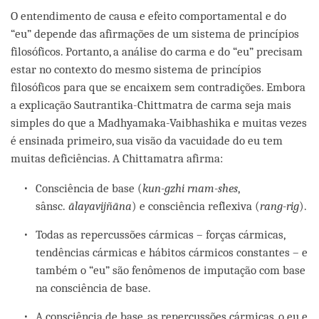
O entendimento de causa e efeito comportamental e do
“eu” depende das afirmações de um sistema de princípios
filosóficos. Portanto, a análise do carma e do “eu” precisam
estar no contexto do mesmo sistema de princípios
filosóficos para que se encaixem sem contradições. Embora
a explicação Sautrantika-Chittmatra de carma seja mais
simples do que a Madhyamaka-Vaibhashika e muitas vezes
é ensinada primeiro, sua visão da vacuidade do eu tem
muitas deficiências. A Chittamatra afirma:
Consciência de base (
kun-gzhi rnam-shes
,
sânsc.
ālayavijñāna
) e consciência reflexiva (
rang-rig
).
Todas as repercussões cármicas – forças cármicas,
tendências cármicas e hábitos cármicos constantes – e
também o “eu” são fenômenos de imputação com base
na consciência de base.
A consciência de base, as repercussões cármicas, o eu e