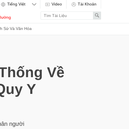
Video
Tài Khoản
Enter
Search
Dường
search
term
ch Sử Và Văn Hóa
Thống Về
Quy Y
thân người