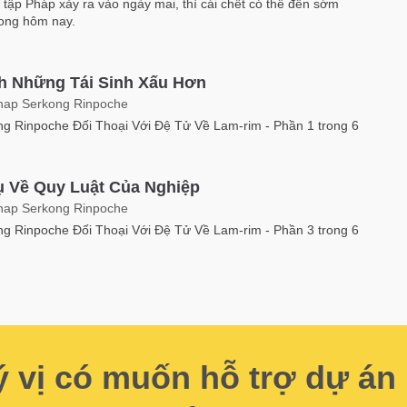
u tập Pháp xảy ra vào ngày mai, thì cái chết có thể đến sớm
rong hôm nay.
h Những Tái Sinh Xấu Hơn
hap Serkong Rinpoche
g Rinpoche Đối Thoại Với Đệ Tử Về Lam-rim - Phần 1 trong 6
ụ Về Quy Luật Của Nghiệp
hap Serkong Rinpoche
g Rinpoche Đối Thoại Với Đệ Tử Về Lam-rim - Phần 3 trong 6
 vị có muốn hỗ trợ dự án