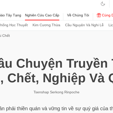
iáo Tây Tạng
Nghiên Cứu Cao Cấp
Về Chúng Tôi
Cúng 
Thống Học Thuyết
Kim Cương Thừa
Cầu Nguyện Và Nghi Lễ
Lị
i Chết
u Chuyện Truyền 
, Chết, Nghiệp Và 
Tsenshap Serkong Rinpoche
n phải thiền quán và vững tin về sự quý giá của 