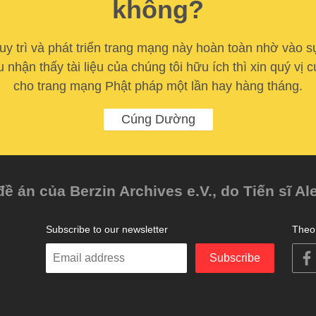
không?
y trì và phát triển trang mạng này hoàn toàn nhờ vào s
u nhận thấy tài liệu của chúng tôi hữu ích thì xin quý vị
cho trang mạng Phật pháp một lần hay hàng tháng.
Cúng Dường
 án của Berzin Archives e.V., do Tiến sĩ Al
Subscribe to our newsletter
Theo 
Enter
Subscribe
your
email