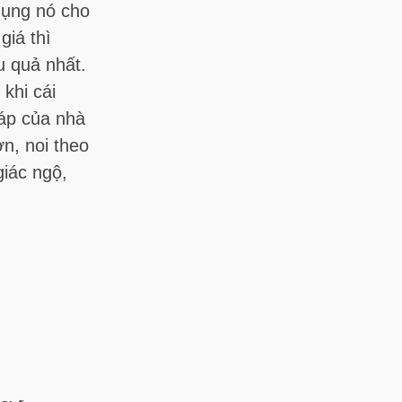
dụng nó cho
giá thì
u quả nhất.
 khi cái
háp của nhà
ơn, noi theo
giác ngộ,