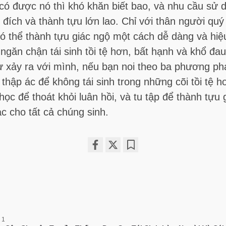
có được nó thì khó khăn biết bao, và nhu cầu sử 
ích và thành tựu lớn lao. Chỉ với thân người quý 
ó thể thành tựu giác ngộ một cách dễ dàng và hiệ
ngăn chận tái sinh tồi tệ hơn, bất hạnh và khổ đau
sự xảy ra với mình, nếu bạn noi theo ba phương p
 thập ác để không tái sinh trong những cõi tồi tệ h
học để thoát khỏi luân hồi, và tu tập để thành tựu 
lạc cho tất cả chúng sinh.
Share
Bookmark
on
facebook
 1