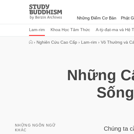
Close
Study
Buddhism
Những Điểm Cơ Bản
Phật G
Home
Lam-rim
Khoa Học Tâm Thức
A-tỳ-đạt-ma và Hệ 
›
Nghiên Cứu Cao Cấp
›
Lam-rim
›
Vô Thường và Cá
Những Câ
Sống
NHỮNG NGÔN NGỮ
Chúng ta cầ
KHÁC