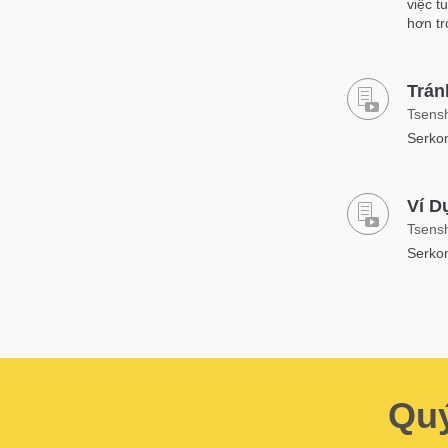
việc t
hơn t
Trán
Tsens
Serkon
Ví D
Tsens
Serkon
Quý