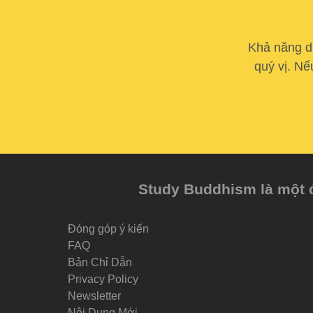
Khả năng du
quý vị. Nế
Study Buddhism là một đề
Đóng góp ý kiến
FAQ
Bản Chỉ Dẫn
Privacy Policy
Newsletter
Nội Dung Mới