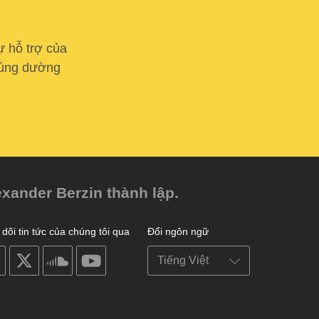
ự hỗ trợ của
 cúng dường
exander Berzin thành lập.
dõi tin tức của chúng tôi qua
Đổi ngôn ngữ
on
on
on
on
facebook
X
soundcloud
youtube