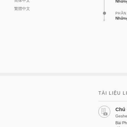
简体中文
Những
繁體中文
PHẦN
Những
TÀI LIỆU 
Chú 
Geshe
Bài P