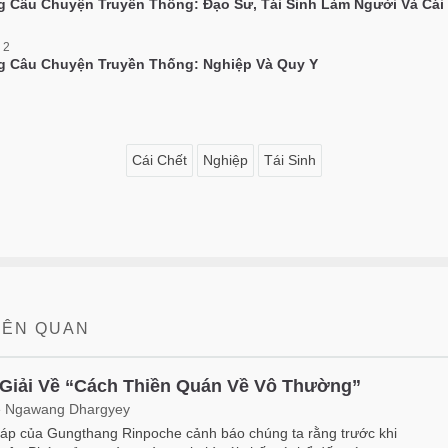
 Câu Chuyện Truyền Thống: Đạo Sư, Tái Sinh Làm Người Và Cái
 2
 Câu Chuyện Truyền Thống: Nghiệp Và Quy Y
Cái Chết
Nghiệp
Tái Sinh
LIÊN QUAN
Giải Về “Cách Thiền Quán Về Vô Thường”
 Ngawang Dhargyey
háp của Gungthang Rinpoche cảnh báo chúng ta rằng trước khi