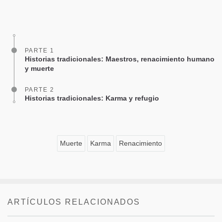
Share
Bookmark
on
facebook
PARTE 1
Historias tradicionales: Maestros, renacimiento humano
y muerte
PARTE 2
Historias tradicionales: Karma y refugio
Muerte
Karma
Renacimiento
ARTÍCULOS RELACIONADOS