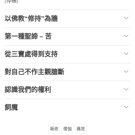
[停頓]
以佛教“修持”為牆
第一種聖諦 – 苦
從三寶處得到支持
對自己不作主觀臆斷
認識我們的權利
飼魔
皈依
僧伽
痛苦