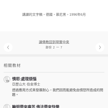
講課的文字稿，德國，慕尼黑，1996年6月
讓佛教回到現實中來
部份 2 一 7
相關教材
憤怒:處理煩惱
亞歷山大·伯金博士
透過應用方式來發展耐心，我們因而能避免由憤怒所造成的問
題。
輪迴帶來痛苦,佛法帶來快樂