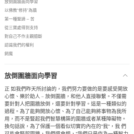
放倒圍牆面向學習
以佛教“修持”為牆
第一種聖諦 – 苦
從三寶處得到支持
對自己不作主觀臆斷
認識我們的權利
飼魔
放倒圍牆面向學習
正 如我們昨天所討論的，我們努力要做的是要感受開放
心懷、樂於助人 – 放倒圍牆，和他人直接聯繫。不僅需
要針對人把圍牆放倒，還要針對學習。這是一種類似的
過程。為了能夠開放心懷、為了自己能夠將事物為我所
用，而不是豎起我們智慧構築的圍牆或者某種障礙物。
換句話說，為了保護一個看似切實的內在的“我”，我 們
可能會豎起圍牆，我們還會想，“我們只是作為一種智力