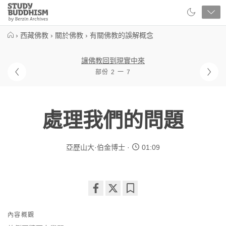
Close
Study
Buddhism
Home
›
西藏佛教
›
關於佛教
›
有關佛教的誤解概念
讓佛教回到現實中來
部份 2 一 7
處理我們的問題
亞歷山大·伯金博士
01:09
Share
Bookmark
on
內容概觀
facebook