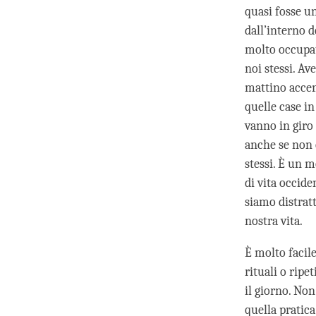
quasi fosse u
dall’interno d
molto occupati
noi stessi. A
mattino accen
quelle case i
vanno in giro 
anche se non c
stessi. È un 
di vita occiden
siamo distratt
nostra vita.
È molto facil
rituali o ripe
il giorno. No
quella pratic