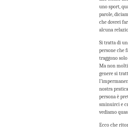
uno sport, qua
parole, dicia
che dovrei far
alcuna relazio
Si tratta di 
persone che f
traggono solo
Ma non molti 
genere si trat
l’impermanenza
nostra pratic
persona è pre
sminuirci e cr
vediamo quas
Ecco che ritor