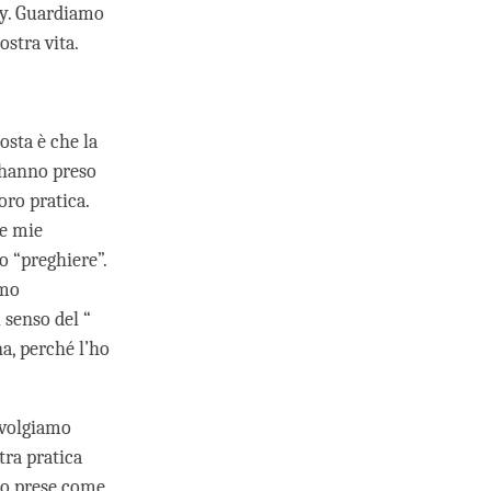
by. Guardiamo
stra vita.
osta è che la
e hanno preso
oro pratica.
le mie
o “preghiere”.
amo
 senso del “
na, perché l’ho
svolgiamo
tra pratica
no prese come