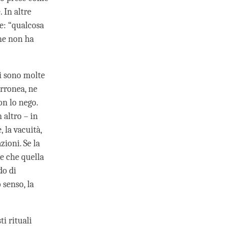
 In altre
e: “qualcosa
che non ha
i sono molte
erronea, ne
on lo nego.
 altro – in
 la vacuità,
zioni. Se la
re che quella
do di
 senso, la
ti rituali