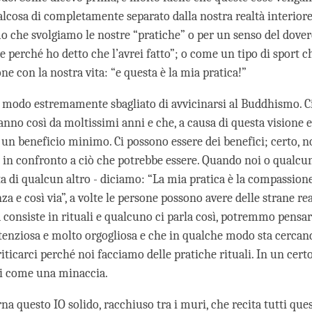
lcosa di completamente separato dalla nostra realtà interiore.
mo che svolgiamo le nostre “pratiche” o per un senso del dover
e perché ho detto che l’avrei fatto”; o come un tipo di sport 
ne con la nostra vita: “e questa è la mia pratica!”
un modo estremamente sbagliato di avvicinarsi al Buddhismo. C
anno così da moltissimi anni e che, a causa di questa visione 
 un beneficio minimo. Ci possono essere dei benefici; certo, n
in confronto a ciò che potrebbe essere. Quando noi o qualcun
ta di qualcun altro - diciamo: “La mia pratica è la compassione,
 e così via”, a volte le persone possono avere delle strane rea
a consiste in rituali e qualcuno ci parla così, potremmo pensa
tenziosa e molto orgogliosa e che in qualche modo sta cercan
iticarci perché noi facciamo delle pratiche rituali. In un certo
i come una minaccia.
na questo IO solido, racchiuso tra i muri, che recita tutti ques