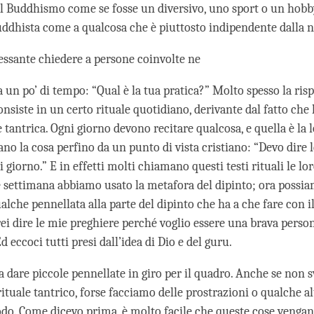
l Buddhismo come se fosse un diversivo, uno sport o un hob
buddhista come a qualcosa che è piuttosto indipendente dalla no
essante chiedere a persone coinvolte ne
un po’ di tempo: “Qual è la tua pratica?” Molto spesso la risp
onsiste in un certo rituale quotidiano, derivante dal fatto ch
 tantrica. Ogni giorno devono recitare qualcosa, e quella è la l
no la cosa perfino da un punto di vista cristiano: “Devo dire 
 giorno.” E in effetti molti chiamano questi testi rituali le lor
e settimana abbiamo usato la metafora del dipinto; ora possi
lche pennellata alla parte del dipinto che ha a che fare con il
rei dire le mie preghiere perché voglio essere una brava perso
d eccoci tutti presi dall’idea di Dio e del guru.
a dare piccole pennellate in giro per il quadro. Anche se non 
rituale tantrico, forse facciamo delle prostrazioni o qualche al
odo. Come dicevo prima, è molto facile che queste cose venga