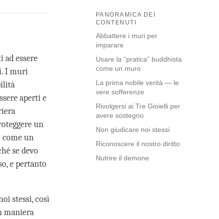
PANORAMICA DEI
CONTENUTI
Abbattere i muri per
imparare
i ad essere
Usare la “pratica” buddhista
come un muro
i. I muri
La prima nobile verità — le
ilità
vere sofferenze
ssere aperti e
Rivolgersi ai Tre Gioielli per
riera
avere sostegno
proteggere un
Non giudicare noi stessi
lo come un
Riconoscere il nostro diritto
ché se devo
Nutrire il demone
o, e pertanto
i stessi, così
In maniera