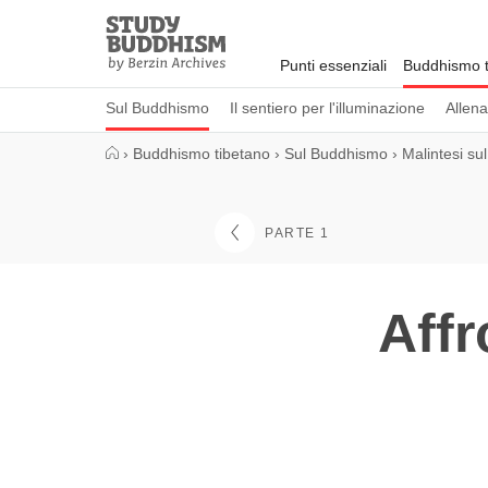
Close
Study
Buddhism
Punti essenziali
Buddhismo t
Home
Sul Buddhismo
Il sentiero per l'illuminazione
Allen
›
Buddhismo tibetano
›
Sul Buddhismo
›
Malintesi s
PARTE 1
Affr