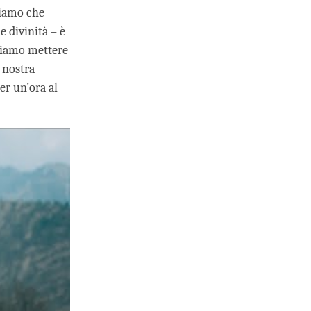
ciamo che
e divinità – è
bbiamo mettere
a nostra
er un’ora al