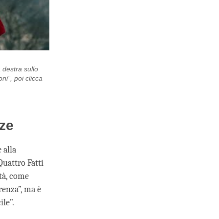
a destra sullo
ni”, poi clicca
nze
 alla
Quattro Fatti
ità, come
erenza”, ma è
ile”.