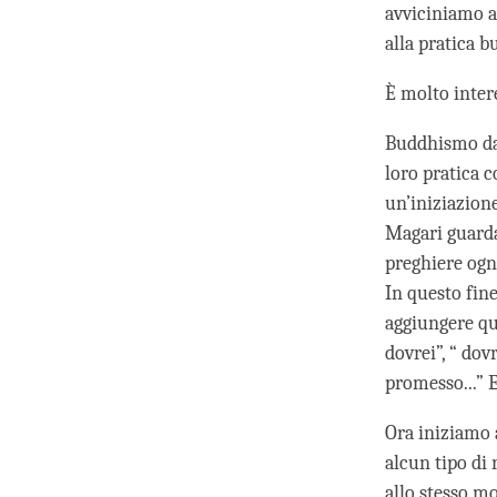
avviciniamo a
alla pratica 
È molto inter
Buddhismo da 
loro pratica c
un’iniziazione
Magari guarda
preghiere ogni
In questo fin
aggiungere qua
dovrei”, “ dov
promesso...” E
Ora iniziamo 
alcun tipo di 
allo stesso m