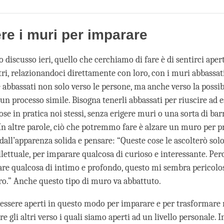
Share
Bookmark
on
facebook
re i muri per imparare
iscusso ieri, quello che cerchiamo di fare è di sentirci apert
ltri, relazionandoci direttamente con loro, con i muri abbassat
 abbassati non solo verso le persone, ma anche verso la possib
un processo simile. Bisogna tenerli abbassati per riuscire ad e
ose in pratica noi stessi, senza erigere muri o una sorta di bar
. In altre parole, ciò che potremmo fare è alzare un muro per 
 dall’apparenza solida e pensare: “Queste cose le ascolterò so
llettuale, per imparare qualcosa di curioso e interessante. Per
are qualcosa di intimo e profondo, questo mi sembra pericolos
o.” Anche questo tipo di muro va abbattuto.
essere aperti in questo modo per imparare e per trasformare no
re gli altri verso i quali siamo aperti ad un livello personale. 