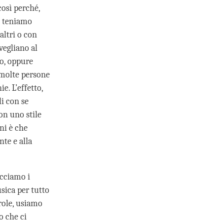
osì perché,
Ci teniamo
altri o con
vegliano al
no, oppure
 molte persone
e. L’effetto,
li con se
on uno stile
ini è che
nte e alla
acciamo i
usica per tutto
role, usiamo
o che ci