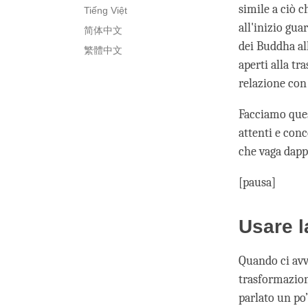
simile a ciò 
Tiếng Việt
all'inizio gua
简体中文
dei Buddha al
繁體中文
aperti alla tr
relazione con g
Facciamo ques
attenti e con
che vaga dapp
[pausa]
Usare l
Quando ci avv
trasformazion
parlato un po’