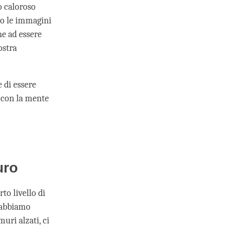
o caloroso
a o le immagini
ne ad essere
ostra
 di essere
 con la mente
uro
o livello di
 abbiamo
uri alzati, ci