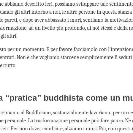
che abbiamo descritto ieri, possiamo sviluppare tale sentiment
rdando gli altri intorno a noi, le altre persone in questa stanz
le pareti, e dopo aver abbassato i muri, sentiamo la motivazio
asformazione, ad un livello più profondo, di noi stessi e della n
li altri.
to per un momento. E per favore facciamolo con l'intenzione
centrati. Non è che vogliamo starcene semplicemente lì seduti
ertutto.
a “pratica” buddhista come un m
iciniamo al Buddhismo, sostanzialmente lavoriamo per un cert
e personale. La trasformazione personale può fare paura. Ne
 ieri. Per non dover cambiare, alziamo i muri. Poi, con questi m