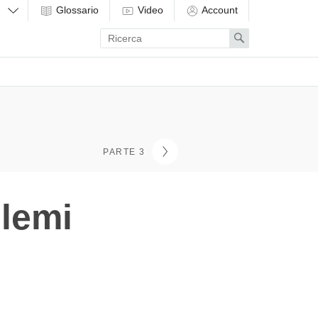
Glossario
Video
Account
Enter
Search
search
term
PARTE 3
blemi