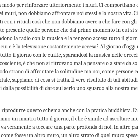
n modo per rinforzare ulteriormente i muri. Ci comportiamo c
ei muri, non dobbiamo affrontare noi stessi e la nostra vita. 
 con i rituali così che non dobbiamo avere a che fare con gli 
vete presente quelle persone che dal primo momento in cui si s
dono la radio con la musica e la tengono accesa tutto il gior
n cui c’è la televisione costantemente accesa? Al giorno d’oggi
tutto il giorno con le cuffie, sparandosi la musica nelle orecchi
osciente, è che non si ritrovano mai a pensare o a stare da so
modo strano di affrontare la solitudine ma noi, come persone c
tale, sappiamo di cosa si tratta. Il vero risultato di tali abitud
i dalla possibilità di dare sul serio uno sguardo alla nostra me
e riprodurre questo schema anche con la pratica buddhista. F
tiamo un mantra tutto il giorno, il che è simile ad ascoltare m
n va veramente a toccare una parte profonda di noi. In altre pa
a come fosse un altro muro, un altro strato di quel muro spess