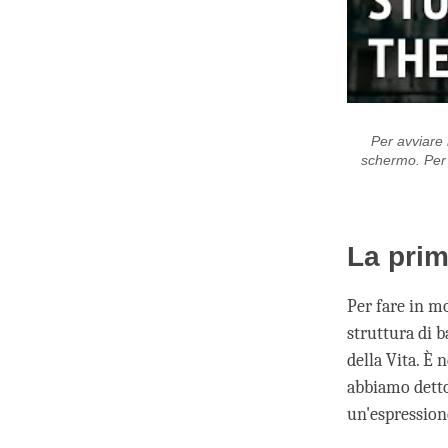
Per avviare i
schermo. Per c
La prim
Per fare in mo
struttura di b
della Vita. È
abbiamo detto 
un'espressione