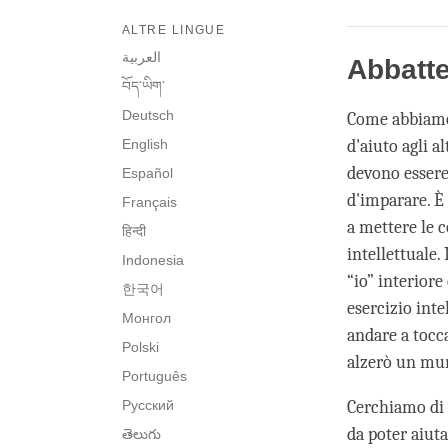
ALTRE LINGUE
العربية
Abbatte
བོད་ཡིག་
Deutsch
Come abbiamo d
English
d'aiuto agli a
devono essere
Español
d'imparare. È 
Français
a mettere le c
हिन्दी
intellettuale
Indonesia
“io” interiore
한국어
esercizio inte
Монгол
andare a tocc
Polski
alzerò un mur
Português
Русский
Cerchiamo di 
da poter aiuta
తెలుగు