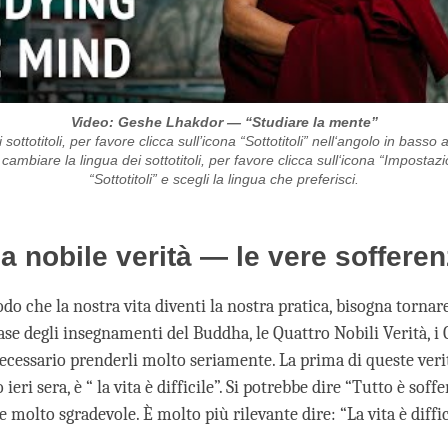
Video: Geshe Lhakdor — “Studiare la mente”
 sottotitoli, per favore clicca sull’icona “Sottotitoli” nell‘angolo in basso 
ambiare la lingua dei sottotitoli, per favore clicca sull‘icona “Impostazio
“Sottotitoli” e scegli la lingua che preferisci.
a nobile verità — le vere soffere
do che la nostra vita diventi la nostra pratica, bisogna tornare
ase degli insegnamenti del Buddha, le Quattro Nobili Verità, i 
 necessario prenderli molto seriamente. La prima di queste ver
ieri sera, è “ la vita è difficile”. Si potrebbe dire “Tutto è soff
 molto sgradevole. È molto più rilevante dire: “La vita è diffic